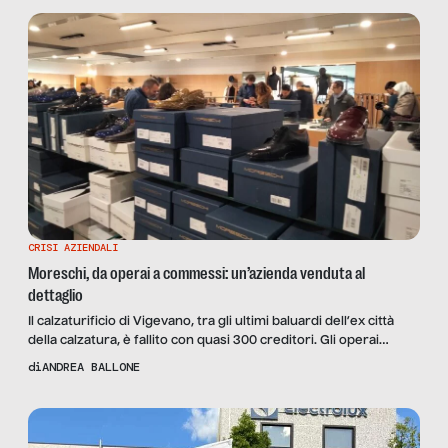
CRISI AZIENDALI
Moreschi, da operai a commessi: un’azienda venduta al
dettaglio
Il calzaturificio di Vigevano, tra gli ultimi baluardi dell’ex città
della calzatura, è fallito con quasi 300 creditori. Gli operai
costretti a svendere i prodotti che avevano realizzato per
di
ANDREA BALLONE
pagarsi gli stipendi arretrati