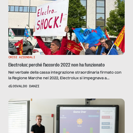
CRISI AZIENDALI
Electrolux: perché l’accordo 2022 non ha funzionato
Nel verbale della cassa integrazione straordinaria firmato con
la Regione Marche nel 2022, Electrolux si impegnava a
mantenere le linee produttive di Pordenone. Quelle stesse
di
OSVALDO DANZI
linee sono oggi al centro di una vertenza che potrebbe
spostarle. Una storia di impegni presi, di chi doveva verificarne
il rispetto, e di un silenzio che dice più di qualsiasi comunicato.