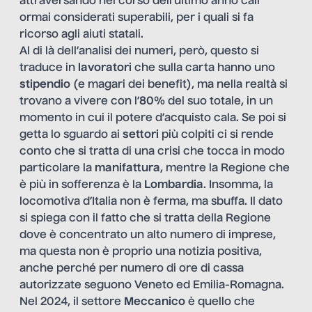
attraversando nel corso dell’ultimo anno cali
ormai considerati superabili, per i quali si fa
ricorso agli aiuti statali.
Al di là dell’analisi dei numeri, però, questo si
traduce in
lavoratori
che sulla carta hanno uno
stipendio
(e magari dei benefit), ma nella realtà si
trovano a vivere con l’
80%
del suo totale, in un
momento in cui il potere d’acquisto cala. Se poi si
getta lo sguardo ai
settori
più colpiti ci si rende
conto che si tratta di una crisi che tocca in modo
particolare la
manifattura
, mentre la Regione che
è più in sofferenza è la
Lombardia
. Insomma, la
locomotiva d’Italia non è ferma, ma sbuffa. Il dato
si spiega con il fatto che si tratta della Regione
dove è concentrato un alto numero di imprese,
ma questa non è proprio una notizia positiva,
anche perché per numero di ore di cassa
autorizzate seguono Veneto ed Emilia-Romagna.
Nel 2024, il settore
Meccanico
è quello che