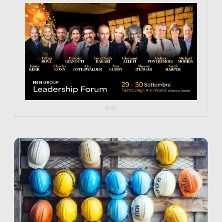
https://tinyurl.com/363fvfm9
Adv