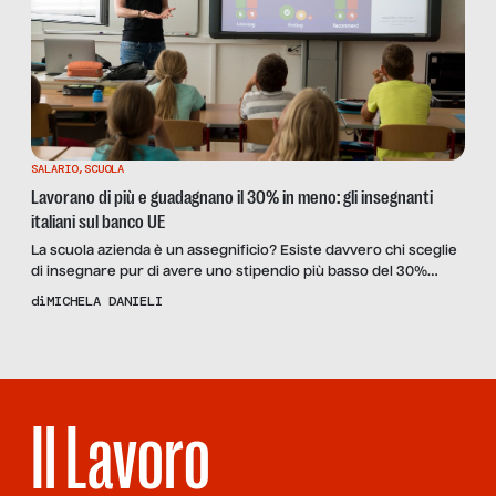
SALARIO
,
SCUOLA
Lavorano di più e guadagnano il 30% in meno: gli insegnanti
italiani sul banco UE
La scuola azienda è un assegnificio? Esiste davvero chi sceglie
di insegnare pur di avere uno stipendio più basso del 30%
rispetto alla media europea? Parliamo del ruolo dell’istituzione
di
MICHELA DANIELI
scolastica e delle nuove assunzioni di docenti (con diverse
presenze maschili in più) con Carlo Giuffrè, segretario UIL
scuola.
Il Lavoro