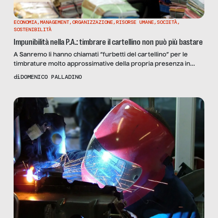
ECONOMIA
,
MANAGEMENT
,
ORGANIZZAZIONE
,
RISORSE UMANE
,
SOCIETÀ
,
SOSTENIBILITÀ
Impunibilità nella P.A.: timbrare il cartellino non può più bastare
A Sanremo li hanno chiamati “furbetti del cartellino” per le
timbrature molto approssimative della propria presenza in
ufficio, ma un merito va loro riconosciuto: quello di aver portato
di
DOMENICO PALLADINO
alla rapida approvazione del decreto attuativo 116/2016 della
riforma Madia che entrerà in vigore il 13 luglio 2016 e che
prevede il licenziamento per chi attesta fraudolentemente […]