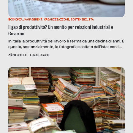
ECONOMIA
,
MANAGEMENT
,
ORGANIZZAZIONE
,
SOSTENIBILITÀ
Il gap di produttività? Un monito per relazioni industriali e
Governo
In Italia la produttività del lavoro è ferma da una decina di anni. È
questa, sostanzialmente, la fotografia scattata dall’Istat con il
Report “Misure di produttività” diffuso durante l’estate scorsa.
di
MICHELE TIRABOSCHI
La produttività, definita come rapporto tra output generato e
quantità di lavoro utilizzato, è una delle principali determinanti
per la crescita dell’economia italiana. Per tale […]