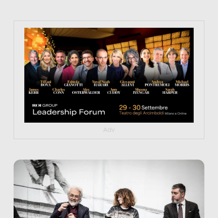
https://tinyurl.com/363fvfm9
Adv