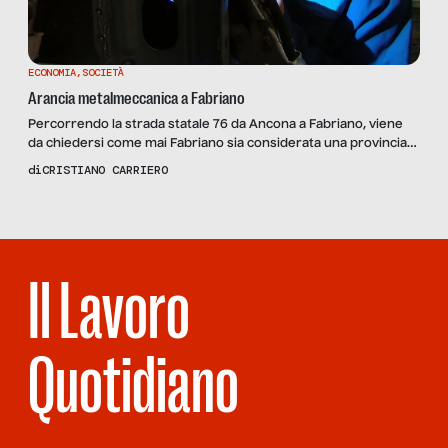
ECONOMIA
,
SOCIETÀ
Arancia metalmeccanica a Fabriano
Percorrendo la strada statale 76 da Ancona a Fabriano, viene
da chiedersi come mai Fabriano sia considerata una provincia
marchigiana. Il dubbio ti assale ancora più forte quando
di
CRISTIANO CARRIERO
prosegui in direzione Perugia, superata la galleria che collega
l’uscita Fabriano Est con quella Ovest, un tempo “quella della
Cartiera”. Ventotto minuti, andando a ritmo moderato, per […]
Il Lavoro
Quotidiano