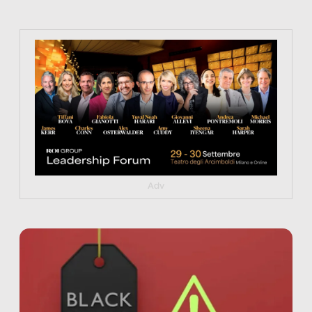
https://tinyurl.com/363fvfm9
Adv