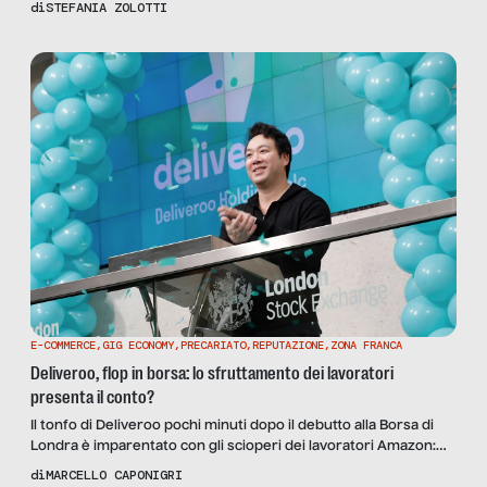
di
STEFANIA ZOLOTTI
l’utilizzo e sostenere l’ente benefico da cui ha origine
E-COMMERCE
,
GIG ECONOMY
,
PRECARIATO
,
REPUTAZIONE
,
ZONA FRANCA
Deliveroo, flop in borsa: lo sfruttamento dei lavoratori
presenta il conto?
Il tonfo di Deliveroo pochi minuti dopo il debutto alla Borsa di
Londra è imparentato con gli scioperi dei lavoratori Amazon:
una lezione per le aziende del food delivery e non solo.
di
MARCELLO CAPONIGRI