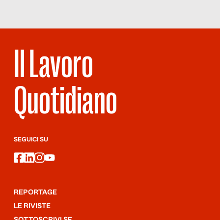
Scopriamo perché con l’esperto di reputazione digitale Andrea
Barchiesi.
Il Lavoro
Quotidiano
SEGUICI SU
facebook
linkedin
instagram
youtube
REPORTAGE
LE RIVISTE