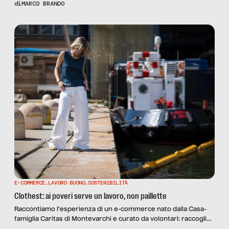
di
MARCO BRANDO
E-COMMERCE
,
LAVORO BUONO
,
SOSTENIBILITÀ
Clothest: ai poveri serve un lavoro, non paillette
Raccontiamo l’esperienza di un e-commerce nato dalla Casa-
famiglia Caritas di Montevarchi e curato da volontari: raccoglie
donazioni di abiti di alta moda e li rivende, per estenderne