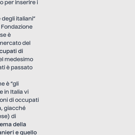
 per inserire i
egli italiani”
a Fondazione
ese è
 mercato del
cupati di
el medesimo
ati è passato
e è “gli
in Italia vi
ioni di occupati
a, giacché
se) di
lema della
anieri e quello