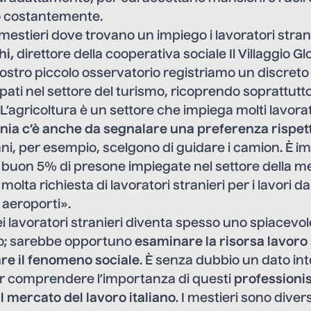
ano costantemente.
 mestieri dove trovano un impiego i lavoratori stran
hi,
direttore della cooperativa sociale Il Villaggio Gl
ostro piccolo osservatorio registriamo un discret
pati nel settore del turismo, ricoprendo soprattutto 
L’agricoltura è un settore che impiega molti lavorat
tnia c’è anche da segnalare una preferenza rispet
icani, per esempio, scelgono di guidare i camion. È 
n buon 5% di presone impiegate nel settore della m
molta richiesta di lavoratori stranieri per i lavori d
i aeroporti».
 lavoratori stranieri diventa spesso uno spiacevol
ico; sarebbe opportuno
esaminare la risorsa lavoro
re il fenomeno sociale
. È senza dubbio un dato in
per comprendere l’importanza di questi
professionis
l mercato del lavoro italian
o
. I mestieri sono divers