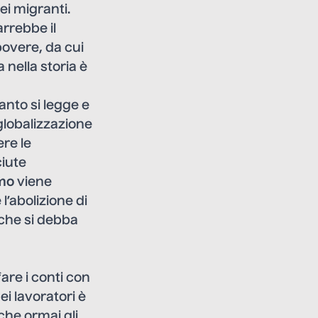
dei migranti.
rrebbe il
povere, da cui
nella storia è
nto si legge e
 globalizzazione
re le
ciute
smo
viene
l’abolizione di
 che si debba
are i conti con
ei lavoratori è
che ormai gli