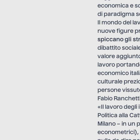
economica e so
di paradigma so
Il mondo del l
nuove figure p
spiccano gli st
dibattito socia
valore aggiunto
lavoro portando
economico itali
culturale prezio
persone vissute 
Fabio Ranchetti:
«Il lavoro deg
Politica alla C
Milano – in un 
econometrici),