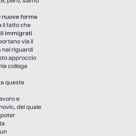
te, però, siamo
le nuove forme
il fatto che
li immigrati
ortano via il
a nei riguardi
esto approccio
mia collega
uta queste
lavoro e
anovic, del quale
 poter
ta
 un