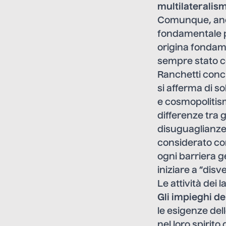
multilateralis
Comunque, anche
fondamentale pr
origina fondame
sempre stato c
Ranchetti conc
si afferma di s
e cosmopolitis
differenze tra 
disuguaglianze
considerato com
ogni barriera g
iniziare a “disv
Le attività dei l
Gli impieghi de
le esigenze del
nel loro spirit