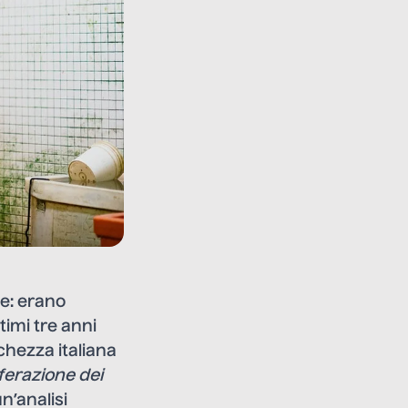
e: erano
ltimi tre anni
chezza italiana
iferazione dei
n’analisi