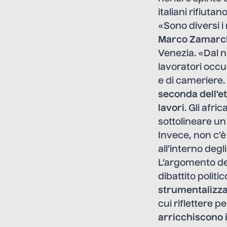
italiani rifiut
«Sono diversi i
Marco Zamarc
Venezia. «Dal n
lavoratori occu
e di cameriere. 
seconda dell’e
lavori
. Gli afr
sottolineare u
Invece, non c’è 
all’interno degl
L’argomento dei
dibattito polit
strumentalizza
cui riflettere 
arricchiscono i