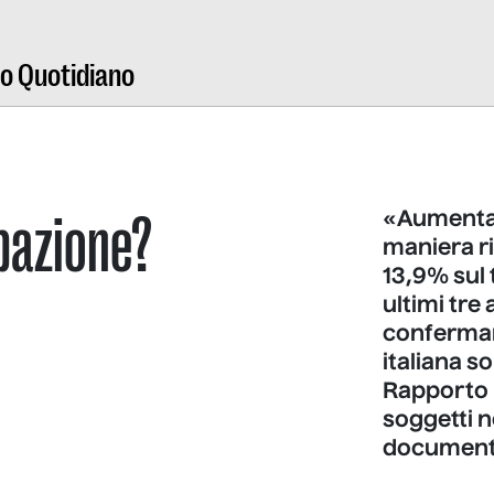
ro Quotidiano
upazione?
«Aumentan
maniera ri
13,9% sul t
ultimi tre
confermar
italiana so
Rapporto L
soggetti n
documento