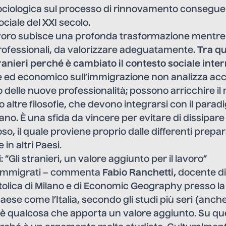
ciologica sul processo di rinnovamento consegue
ciale del XXI secolo.
avoro subisce una profonda trasformazione mentre 
rofessionali, da valorizzare adeguatamente.
Tra qu
ranieri perché è cambiato il contesto sociale inte
le ed economico sull’immigrazione non analizza ac
 delle nuove professionalità; possono arricchire i
 altre filosofie, che devono integrarsi con il para
ano. È una sfida da vincere per evitare di dissipar
so, il quale proviene proprio dalle differenti prepar
in altri Paesi.
 “Gli stranieri, un valore aggiunto per il lavoro”
li immigrati – commenta
Fabio Ranchetti,
docente d
attolica di Milano e di Economic Geography presso la 
paese come l’Italia, secondo gli studi più seri (anch
 è qualcosa che apporta un valore aggiunto. Su q