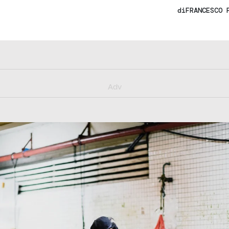
di
FRANCESCO 
y/muster_aggiornamento
Adv