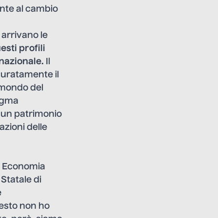
nte al cambio
arrivano le
esti profili
rnazionale.
Il
curatamente il
l mondo del
digma
e un patrimonio
azioni delle
i Economia
Statale di
e
uesto non ho