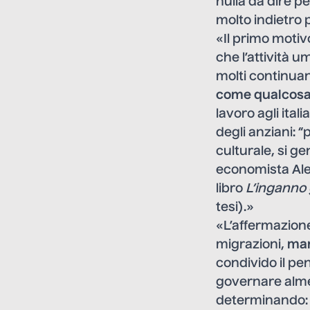
nulla da dire 
molto indietro p
«Il primo motiv
che l’attività 
molti continuan
come qualcosa
lavoro agli ital
degli anziani: 
culturale, si g
economista Ale
libro
L’inganno
tesi).»
«L’affermazion
migrazioni,
man
condivido il pe
governare alme
determinando: