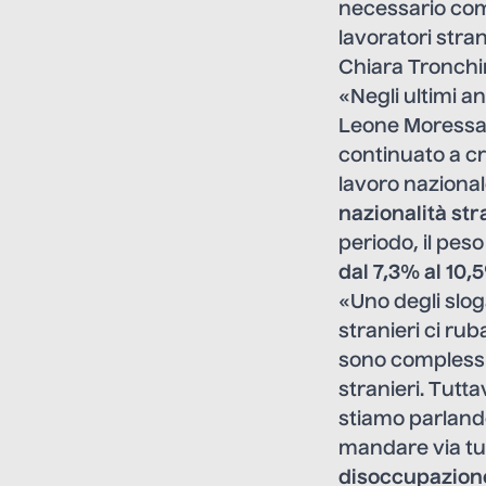
necessario comp
lavoratori stran
Chiara Tronchin:
«Negli ultimi 
Leone Moressa –
continuato a cr
lavoro nazional
nazionalità str
periodo, il pes
dal 7,3% al 10,
«Uno degli sloga
stranieri ci rub
sono complessiv
stranieri. Tutt
stiamo parland
mandare via tutt
disoccupazione