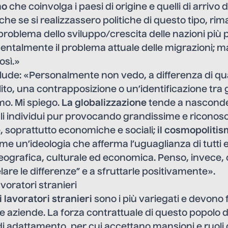
mo
che coinvolga i paesi di origine e quelli di arrivo 
 se si realizzassero politiche di questo tipo, rima
oblema dello sviluppo/crescita delle nazioni più 
ntalmente il problema attuale delle migrazioni; ma 
osì.»
lude: «Personalmente non vedo, a differenza di qua
olito, una contrapposizione o un’identificazione tra
mo. Mi spiego.
La globalizzazione
tende a nasconde
gli individui pur provocando grandissime e riconos
, soprattutto economiche e sociali;
il cosmopoliti
e un’ideologia che afferma l’uguaglianza di tutti e 
eografica, culturale ed economica. Penso, invece,
elare le differenze” e a sfruttarle positivamente».
avoratori stranieri
i lavoratori stranieri
sono i più variegati e devono f
le aziende. La forza contrattuale di questo popolo d
o di adattamento, per cui accettano mansioni e ruoli 