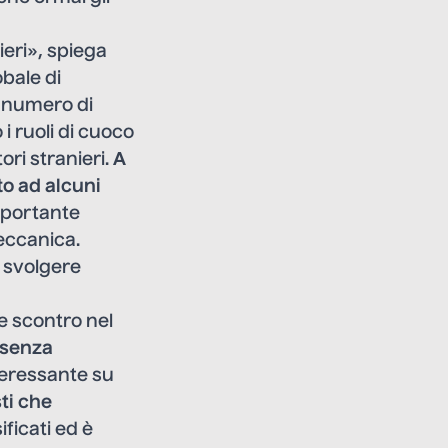
ieri», spiega
obale di
o numero di
i ruoli di cuoco
ori stranieri.
A
to ad alcuni
importante
eccanica.
a svolgere
e scontro nel
 senza
teressante su
ti che
ificati ed è