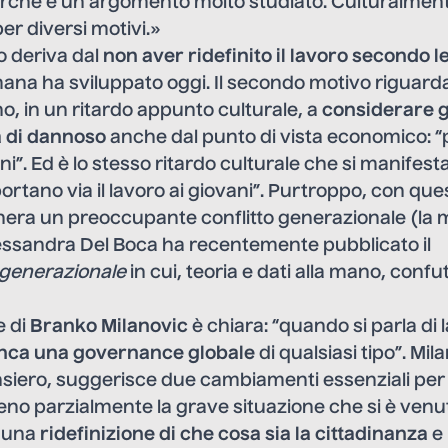
perché è un argomento molto studiato. Culturalmen
er diversi motivi.»
o deriva dal
non aver ridefinito il lavoro secondo 
umana ha sviluppato oggi. Il secondo motivo riguarda 
o, in un ritardo appunto culturale, a
considerare g
 di dannoso
anche dal punto di vista economico: “p
iani”. Ed è lo stesso ritardo culturale che si manifest
“portano via il lavoro ai giovani”. Purtroppo, con qu
enera un preoccupante conflitto generazionale (la 
ssandra Del Boca ha recentemente pubblicato il
 generazionale
in cui, teoria e dati alla mano, conf
e di
Branko Milanovic
è chiara: “quando si parla di 
ca una governance globale
di qualsiasi tipo”. Mil
nsiero, suggerisce due cambiamenti essenziali per
no parzialmente la grave situazione che si è venu
 una
ridefinizione di che cosa sia la cittadinanza
e