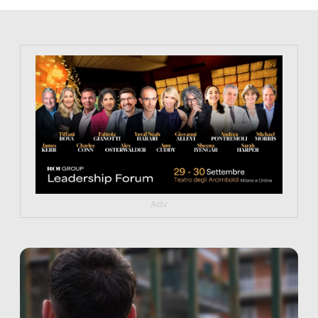
https://tinyurl.com/363fvfm9
Adv