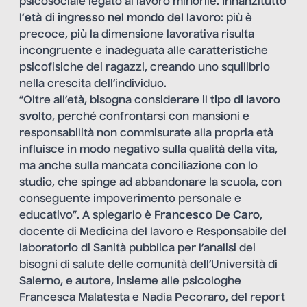
psicosociale legato al lavoro minorile. Innanzitutto
l’età di ingresso nel mondo del lavoro
: più è
precoce, più la dimensione lavorativa risulta
incongruente e inadeguata alle caratteristiche
psicofisiche dei ragazzi, creando uno squilibrio
nella crescita dell’individuo.
“Oltre all’età, bisogna considerare il
tipo di lavoro
svolto
, perché confrontarsi con mansioni e
responsabilità non commisurate alla propria età
influisce in modo negativo sulla qualità della vita,
ma anche sulla mancata conciliazione con lo
studio, che spinge ad abbandonare la scuola, con
conseguente impoverimento personale e
educativo”. A spiegarlo è
Francesco De Caro
,
docente di Medicina del lavoro e Responsabile del
laboratorio di Sanità pubblica per l’analisi dei
bisogni di salute delle comunità dell’Università di
Salerno, e autore, insieme alle psicologhe
Francesca Malatesta e Nadia Pecoraro, del report