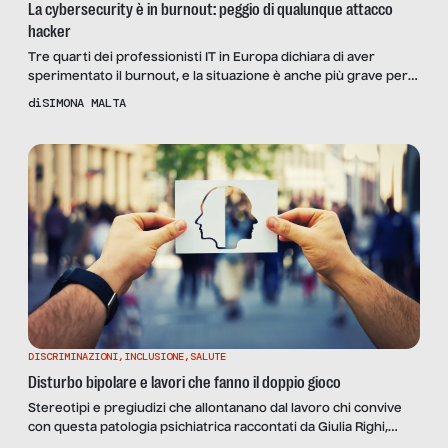
La cybersecurity è in burnout: peggio di qualunque attacco
hacker
Tre quarti dei professionisti IT in Europa dichiara di aver
sperimentato il burnout, e la situazione è anche più grave per i
professionisti della cybersecurity: le norme di sicurezza si
di
SIMONA MALTA
fanno più stringenti e gli attacchi più spietati, ma il management
aziendale non sembra adattarsi alle nuove richieste del settore.
Che cosa si rischia?
DISCRIMINAZIONI
,
INCLUSIONE
,
SALUTE
Disturbo bipolare e lavori che fanno il doppio gioco
Stereotipi e pregiudizi che allontanano dal lavoro chi convive
con questa patologia psichiatrica raccontati da Giulia Righi,
ideatrice del blog BipolarInformati.