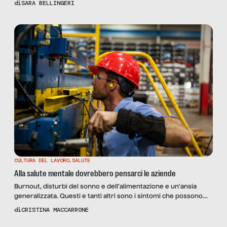
di
SARA BELLINGERI
CULTURA DEL LAVORO
,
SALUTE
Alla salute mentale dovrebbero pensarci le aziende
Burnout, disturbi del sonno e dell’alimentazione e un’ansia
generalizzata. Questi e tanti altri sono i sintomi che possono
scatenarsi sul lavoro. Ce ne parla Claudia Campisi, psicologa e
di
CRISTINA MACCARRONE
career coach.
Scopri
il