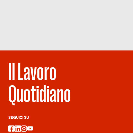
Reportage
FIGLI DI
UN
LAVORO
MINORE
Il Lavoro
Quotidiano
SEGUICI SU
facebook
linkedin
instagram
youtube