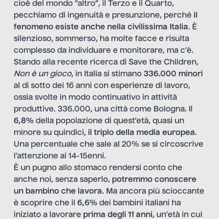
cioè del mondo “altro”, il Terzo e il Quarto,
pecchiamo di ingenuità e presunzione, perché
il
fenomeno esiste anche nella civilissima Italia
. È
silenzioso, sommerso, ha molte facce e risulta
complesso da individuare e monitorare, ma c’è.
Stando alla recente ricerca di Save the Children,
Non è un gioco
, in Italia si stimano
336.000 minori
al di sotto dei 16 anni con esperienze di lavoro,
ossia svolte in modo continuativo in attività
produttive. 336.000, una città come Bologna. Il
6,8%
della popolazione di quest’età, quasi un
minore su quindici,
il triplo della media europea
.
Una percentuale che sale al 20% se si circoscrive
l’attenzione ai 14-15enni.
È un pugno allo stomaco rendersi conto che
anche noi, senza saperlo,
potremmo conoscere
un bambino che lavora
. Ma ancora più scioccante
è scoprire che il
6,6%
dei bambini italiani ha
iniziato a lavorare
prima degli 11 anni
, un’età in cui