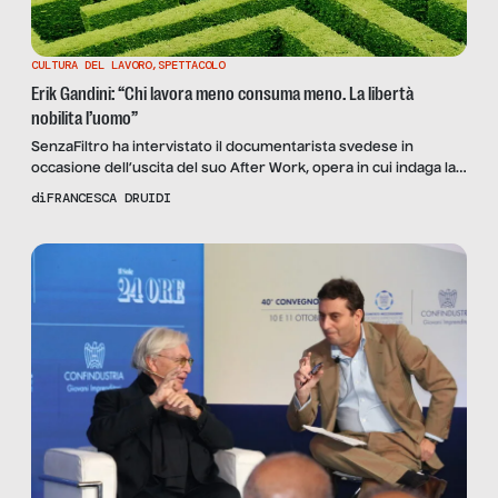
CULTURA DEL LAVORO
,
SPETTACOLO
Erik Gandini: “Chi lavora meno consuma meno. La libertà
nobilita l’uomo”
SenzaFiltro ha intervistato il documentarista svedese in
occasione dell’uscita del suo After Work, opera in cui indaga la
possibilità di togliere il lavoro dal centro dell’etica e delle attività
di
FRANCESCA DRUIDI
umane attraverso l’esempio di diversi Paesi, dalla Corea del
Sud fino all’Italia