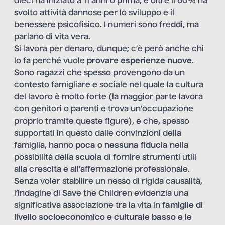
dieci ha iniziato a 11 anni o prima, e oltre il 60% ha
svolto attività dannose per lo sviluppo e il
benessere psicofisico. I numeri sono freddi, ma
parlano di vita vera.
Si lavora per denaro, dunque; c’è però anche chi
lo fa perché vuole
provare esperienze nuove
.
Sono ragazzi che spesso provengono da un
contesto famigliare e sociale nel quale la cultura
del lavoro è molto forte (la maggior parte lavora
con genitori o parenti e trova un’occupazione
proprio tramite queste figure), e che, spesso
supportati in questo dalle convinzioni della
famiglia, hanno
poca o nessuna fiducia
nella
possibilità della
scuola
di fornire strumenti utili
alla crescita e all’affermazione professionale.
Senza voler stabilire un nesso di rigida causalità,
l’indagine di Save the Children evidenzia una
significativa associazione tra la vita in
famiglie di
livello socioeconomico e culturale basso
e le