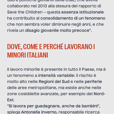
Sud e politiche giovanili della CGIL, che aveva
collaborato nel 2013 alla stesura del rapporto di
Save the Children – questa
assenza istituzionale
ha contribuito al
consolidamento
di un fenomeno
che non sembra voler diminuire negli anni, e che
rivela un
disagio giovanile molto precoce
”.
DOVE, COME E PERCHÉ LAVORANO I
MINORI ITALIANI
Il lavoro minorile è presente in tutto il Paese, ma è
un fenomeno a
intensità variabile
: il rischio è
molto alto nelle
Regioni del
Sud
e nelle
periferie
delle aree metropolitane, ma esiste anche nelle
zone cosiddette avanzate, per esempio del
Nord-
Est
.
“
Si lavora per guadagnare, anche da bambini
”,
spiega
Antonella Inverno
, responsabile ricerca