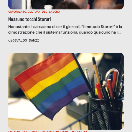
CAPORALATO
,
CULTURA DEL LAVORO
Nessuno tocchi Storari
Nonostante il sarcasmo di certi giornali, “Il metodo Storari” è la
dimostrazione che il sistema funziona, quando qualcuno ha il
coraggio di applicarlo.
di
OSVALDO DANZI
CULTURA DEL LAVORO
,
DISCRIMINAZIONI
,
INCLUSIONE