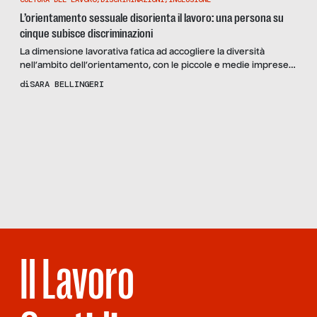
L’orientamento sessuale disorienta il lavoro: una persona su
cinque subisce discriminazioni
La dimensione lavorativa fatica ad accogliere la diversità
nell’ambito dell’orientamento, con le piccole e medie imprese
che discriminano più delle grandi. L’analisi di un’indagine ISTAT-
di
SARA BELLINGERI
UNAR e le testimonianze di chi l’ha provato sulla sua pelle
Scopri
il
Reportage
FIGLI DI
UN
LAVORO
MINORE
Il Lavoro