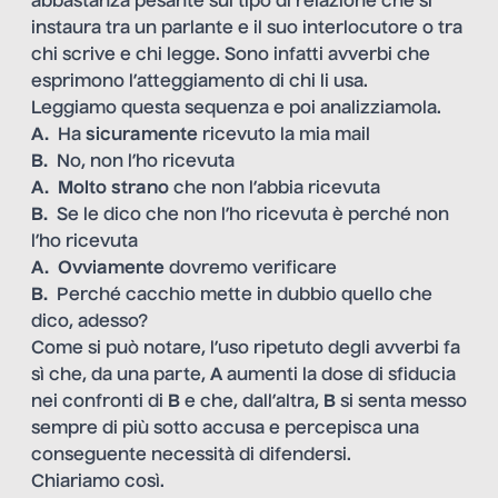
abbastanza pesante sul tipo di relazione che si
instaura tra un parlante e il suo interlocutore o tra
chi scrive e chi legge. Sono infatti avverbi che
esprimono l’atteggiamento di chi li usa.
Leggiamo questa sequenza e poi analizziamola.
A.
Ha
sicuramente
ricevuto la mia mail
B.
No, non l’ho ricevuta
A. Molto
strano
che non l’abbia ricevuta
B.
Se le dico che non l’ho ricevuta è perché non
l’ho ricevuta
A. Ovviamente
dovremo verificare
B.
Perché cacchio mette in dubbio quello che
dico, adesso?
Come si può notare, l’uso ripetuto degli avverbi fa
sì che, da una parte,
A
aumenti la dose di sfiducia
nei confronti di
B
e che, dall’altra,
B
si senta messo
sempre di più sotto accusa e percepisca una
conseguente necessità di difendersi.
Chiariamo così.