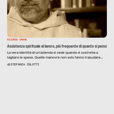
RISORSE UMANE
Assistenza spirituale al lavoro, più frequente di quanto si pensi
La vera identità di un’azienda si vede quando è costretta a
tagliare le spese. Quelle manovre non solo fanno trasudare
valori e disvalori ma, soprattutto, tolgono coperchi a pentole
di
STEFANIA ZOLOTTI
che finora avevano bollito nel silenzio. Da poche settimane la
Scopri
la
Regione Lazio ha deciso di porre fine alla spesa annua di circa
Rivista
25 mila euro per […]
NUMERO
35 –
SENZA
RETE