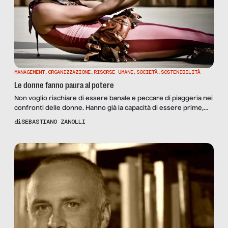
MANAGEMENT
,
ORGANIZZAZIONE
,
RISORSE UMANE
,
SOCIETÀ
,
SOSTENIBILITÀ
Le donne fanno paura al potere
Non voglio rischiare di essere banale e peccare di piaggeria nei
confronti delle donne. Hanno già la capacità di essere prime,
senza necessità che io, che non sono nessuno, aggiunga
di
SEBASTIANO ZANOLLI
qualcosa. Provo a essere sequenziale e a non annoiare. 1. La
paura Se siamo ancora al mondo, è perché abbiamo avuto
paura nei momenti giusti, mentre chi […]