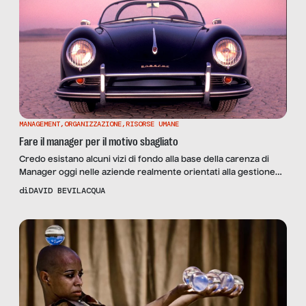
MANAGEMENT
,
ORGANIZZAZIONE
,
RISORSE UMANE
Fare il manager per il motivo sbagliato
Credo esistano alcuni vizi di fondo alla base della carenza di
Manager oggi nelle aziende realmente orientati alla gestione
delle persone e guidare i processi di cambiamento. Il sistema di
di
DAVID BEVILACQUA
impresa è oggi centrato sulla remunerazione delle
responsabilità e non delle competenze, un sistema che vede
nella crescita manageriale l’unica possibile risposta alle
ambizioni di […]