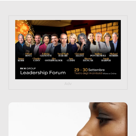
https://tinyurl.com/363fvfm9
Adv