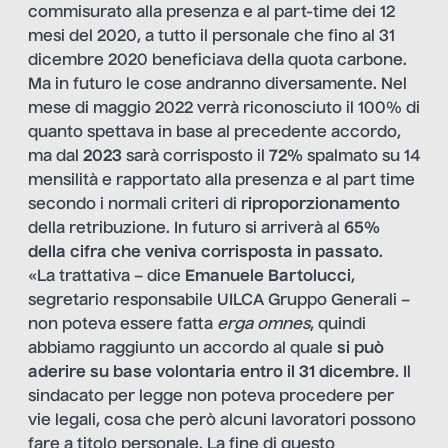
commisurato alla presenza e al part-time dei 12
mesi del 2020, a tutto il personale che fino al 31
dicembre 2020 beneficiava della quota carbone.
Ma in futuro le cose andranno diversamente. Nel
mese di maggio 2022 verrà riconosciuto il 100% di
quanto spettava in base al precedente accordo,
ma dal
2023
sarà corrisposto il
72%
spalmato su 14
mensilità e rapportato alla presenza e al part time
secondo i normali criteri di
riproporzionamento
della retribuzione. In futuro si arriverà al
65%
della cifra che veniva corrisposta in passato
.
«La trattativa – dice
Emanuele Bartolucci
,
segretario responsabile UILCA Gruppo Generali –
non poteva essere fatta
erga omnes
, quindi
abbiamo raggiunto un accordo al quale
si può
aderire su base volontaria entro il 31 dicembre
. Il
sindacato per legge non poteva procedere per
vie legali, cosa che però alcuni lavoratori possono
fare a titolo personale. La fine di questo