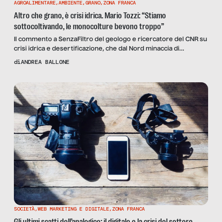
AGROALIMENTARE
,
AMBIENTE
,
GRANO
,
ZONA FRANCA
Altro che grano, è crisi idrica. Mario Tozzi: “Stiamo
sottocoltivando, le monocolture bevono troppo”
Il commento a SenzaFiltro del geologo e ricercatore del CNR su
crisi idrica e desertificazione, che dal Nord minaccia di
espandersi al Centro Italia, con effetti devastanti
di
ANDREA BALLONE
sull’agricoltura.
SOCIETÀ
,
WEB MARKETING E DIGITALE
,
ZONA FRANCA
Gli ultimi scatti dell’analogico: il digitale e la crisi del settore