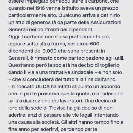
essere impiegato per acquistare il carbone, che
quando nel 1916 venne istituito aveva un prezzo
particolarmente alto. Qualcuno arriva a definirlo
un atto di generosità da parte delle Assicurazioni
Generali nei confronti dei dipendenti.
Oggi il carbone non si usa praticamente più,
eppure sotto altra forma,
per circa 600
dipendenti
dei 9.000 che sono presenti in
Generali,
è rimasto come partecipazione agli utili
.
Quest’anno però la società ha deciso di toglierlo,
dando il via a una trattativa sindacale – e non solo
– che si concluderà del tutto alla fine dell’anno.
Il sindacato
UILCA
ha infatti stipulato
un accordo
che in parte preserva quella quota
, ma l’adesione
sarà a discrezione dei lavoratori. Una decina di
loro della sede di Treviso ha già deciso di non
aderire, anzi di passare alle vie legali intentando
una causa alla società. Gli altri hanno tempo fino a
fine anno per aderirvi, perdendo parte