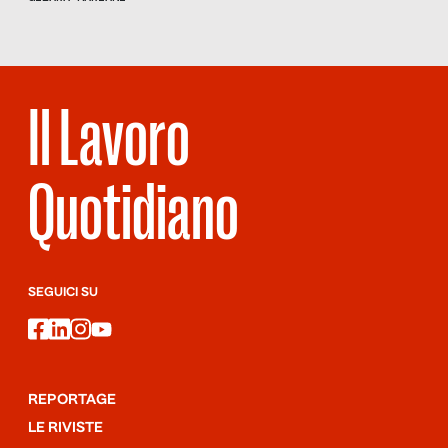
Cavalieri e dell’insegnante Michele Carra.
Il Lavoro
Quotidiano
SEGUICI SU
facebook
linkedin
instagram
youtube
REPORTAGE
LE RIVISTE