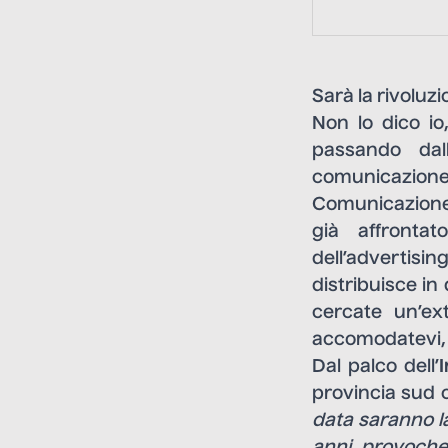
Sarà la rivoluz
Non lo dico io
passando dal
comunicazione
Comunicazione, 
già affrontat
dell’advertisi
distribuisce in
cercate un’ex
accomodatevi, 
Dal palco dell’
provincia sud o
data saranno la
anni, provoche