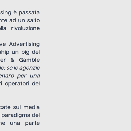
ising è passata
nte ad un salto
a rivoluzione
ve Advertising
ship un big del
ter & Gamble
le: se le agenzie
enaro per una
ri operatori del
icate sui media
il paradigma del
one una parte