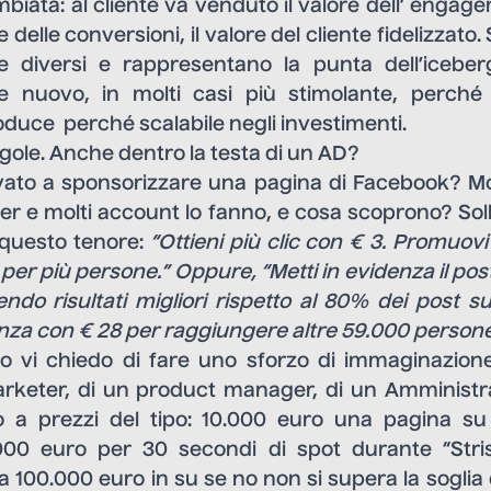
biata: al cliente va venduto il valore dell’ engag
ore delle conversioni, il valore del cliente fidelizzat
 diversi e rappresentano la punta dell’iceber
 nuovo, in molti casi più stimolante, perché 
roduce perché scalabile negli investimenti.
gole. Anche dentro la testa di un AD?
ato a sponsorizzare una pagina di Facebook? Molti
r e molti account lo fanno, e cosa scoprono? Soll
 questo tenore:
“
Ottieni più clic con € 3.
Promuovi 
per più persone.” Oppure, “Metti in evidenza il post 
ndo risultati migliori rispetto al 80% dei post s
enza con € 28 per raggiungere altre 59.000 person
 vi chiedo di fare uno sforzo di immaginazione
rketer, di un product manager, di un Amministr
o a prezzi del tipo: 10.000 euro una pagina su
000 euro per 30 secondi di spot durante “Strisc
a 100.000 euro in su se no non si supera la soglia d