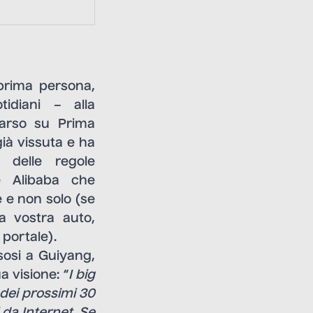
 prima persona,
idiani – alla
parso su Prima
già vissuta e ha
e delle regole
le
Alibaba
che
e e non solo (se
a vostra auto,
portale).
sosi a Guiyang,
 visione: “
I big
 dei prossimi 30
da Internet. Se