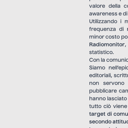
valore della c
awareness e di 
Utilizzando i 
frequenza di 
minor costo poss
Radiomonitor
statistico.
Con la comunic
Siamo nell’epic
editoriali, scri
non servono p
pubblicare cam
hanno lasciato 
tutto ciò viene
target di comu
secondo attitud