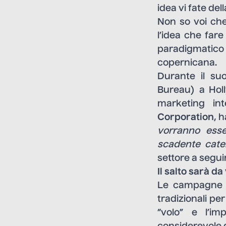
idea vi fate de
Non so voi che
l’idea che far
paradigmatic
copernicana.
Durante il su
Bureau) a Holl
marketing int
Corporation
, h
vorranno ess
scadente cate
settore a segui
Il salto sarà d
Le campagne di
tradizionali pe
“volo” e l’i