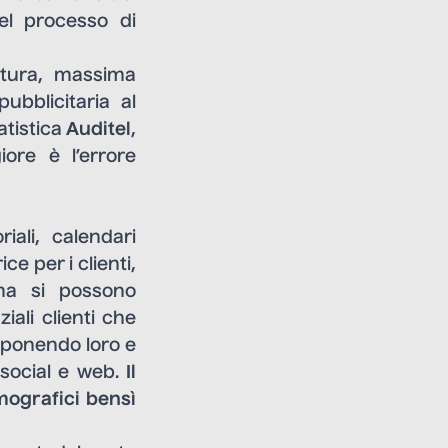
del processo di
ertura, massima
bblicitaria al
atistica
Auditel
,
ore è l’errore
riali, calendari
ce per i clienti,
rma si possono
ali clienti che
roponendo loro e
u social e web.
Il
mografici bensì