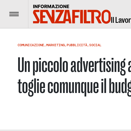
Menu
Il Lavo
COMUNICAZIONE
,
MARKETING
,
PUBBLICITÀ
,
SOCIAL
Un piccolo advertising 
toglie comunque il budg