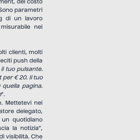
ement, del costo
o. Sono parametri
g di un lavoro
misurabile nei
 clienti, molti
eciti push della
il tuo pulsante.
per € 20. Il tuo
u quella pagina.
e
”.
. Mettetevi nei
atore delegato,
 un quotidiano
ia la notizia”,
i visibilità. Che