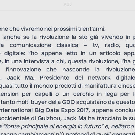
Adv
ione che vivremo nei prossimi trent’anni.
, anche se la rivoluzione la sto già vivendo in
la comunicazione classica – tv, radio, quot
 digitale: l’ho appena letto in un articolo ap
in una intervista a chi, questa rivoluzione, l’ha 
o l’innovazione che nasconde la rivoluzion
ng.
Jack Ma
, Presidente del network digita
 quasi tutto il mondo prodotti di manifattura cines
tension per capelli o un cerchio in lega per l
tanto molti buyer della GDO acquistano da questo 
International Big Data Expo 2017
, appena conclu
ccidentale di Guizhou, Jack Ma ha tracciato la sua
 “fonte principale di energia in futuro” e, nell’arco
ranno cambiamenti più profondi di quelli generati 