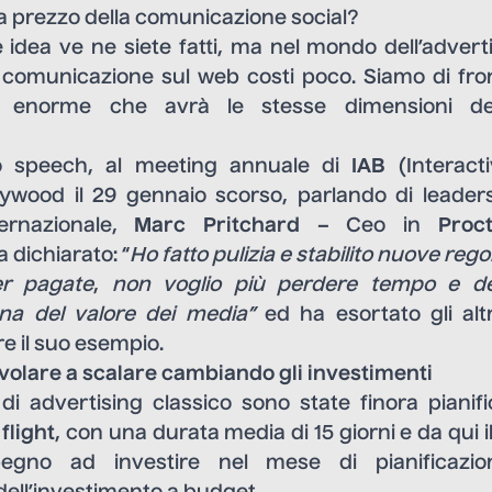
lla prezzo della comunicazione social?
 idea ve ne siete fatti, ma nel mondo dell’advert
e comunicazione sul web costi poco. Siamo di fro
o enorme che avrà le stesse dimensioni dell
o speech, al meeting annuale di
IAB
(Interacti
ywood il 29 gennaio scorso, parlando di leader
ernazionale,
Marc Pritchard –
Ceo in
Proc
a dichiarato: “
Ho fatto pulizia e stabilito nuove rego
er pagate
,
non
voglio più perdere tempo e d
na del valore dei media”
ed ha esortato gli alt
re il suo esempio.
a volare a scalare cambiando gli investimenti
 advertising classico sono state finora pianif
r
flight
, con una durata media di 15 giorni e da qui 
mpegno ad investire nel mese di pianificazi