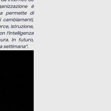
ganizzazione è
ta permette di
di cambiamenti,
ce, istruzione,
on l’intelligenza
ura. In futuro,
la settimana”
.