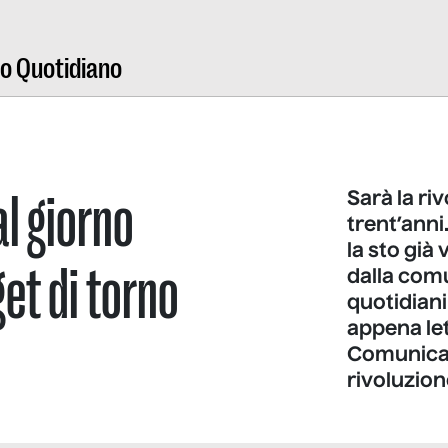
ro Quotidiano
al giorno
Sarà la ri
trent’anni
la sto già
et di torno
dalla comu
quotidiani
appena let
Comunicazi
rivoluzione