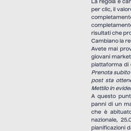
La regola è cam
per clic, il val
completamente
completamente
risultati che p
Cambiano la re
Avete mai prov
giovani markete
piattaforma di
Prenota subito 
post sta ottene
Mettilo in evid
A questo punto
panni di un ma
che è abituat
nazionale, 25.
pianificazioni d