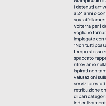
Giampiccolo
lì
I
detenuti
arriv
a 24 anni o con 
sovraffollament
Volterra per i 
vogliono tornar
impiegate con t
“Non tutti posso
tempo stesso no
spaccato rappr
ritroviamo nella
ispirati non ta
valutazioni sull
servizi prestat
retribuzione che
di pari categori
indicativamente 