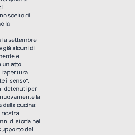
si
no scelto di
ella
 cui a settembre
già alcuni di
amente e
è un atto
 l’apertura
e il senso”.
ai detenuti per
re nuovamente la
 della cucina:
a nostra
anni di storia nel
l supporto del