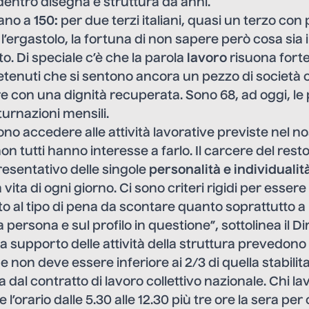
 dentro disegna e struttura da anni.
ano a
150:
per due terzi italiani, quasi un terzo con
l’ergastolo, la fortuna di non sapere però cosa sia i
o. Di speciale c’è che la parola
lavoro
risuona forte
detenuti che si sentono ancora un pezzo di società ci
e con una dignità recuperata. Sono 68, ad oggi, le
urnazioni mensili.
no accedere alle attività lavorative previste nel nos
n tutti hanno interesse a farlo. Il carcere del rest
esentativo delle singole
personalità e individualit
 vita di ogni giorno. Ci sono criteri rigidi per esse
nto al tipo di pena da scontare quanto soprattutto a
a persona e sul profilo in questione”, sottolinea il Dir
i a supporto delle attività della struttura prevedon
 non deve essere inferiore ai 2/3 di quella stabilita
a dal contratto di lavoro collettivo nazionale. Chi l
l’orario dalle 5.30 alle 12.30 più tre ore la sera per