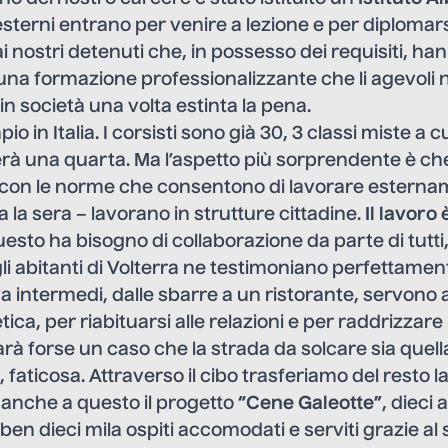
sterni entrano per venire a lezione e per diplomar
 nostri detenuti che, in possesso dei requisiti, han
na formazione professionalizzante che li agevoli n
in società una volta estinta la pena.
pio in Italia. I corsisti sono già 30, 3 classi miste a
à una quarta. Ma l’aspetto più sorprendente è che 
la con le norme che consentono di lavorare estern
la la sera – lavorano in strutture cittadine.
Il lavoro 
esto ha bisogno di collaborazione da parte di tutti,
gli abitanti di Volterra ne testimoniano perfettament
va intermedi, dalle sbarre a un ristorante, servono 
etica, per riabituarsi alle relazioni e per raddrizza
rà forse un caso che la strada da solcare sia quella
 faticosa. Attraverso il cibo trasferiamo del resto l
 anche a questo il progetto
“Cene Galeotte”
, dieci 
o ben dieci mila ospiti accomodati e serviti grazie a