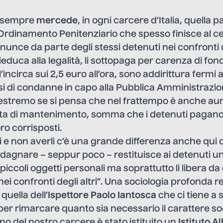
a sempre
mercede
, in ogni carcere d’Italia, quella 
ll’Ordinamento Penitenziario che spesso finisce al ce
unce da parte degli stessi detenuti nei confronti 
educa alla legalità, li sottopaga per carenza di fondi: i
l’incirca sui 2,5 euro all’ora, sono addirittura fermi 
si di condanne in capo alla Pubblica Amministrazio
o estremo se si pensa che nel frattempo è anche au
ta di mantenimento, somma che i detenuti pagano p
o corrisposti.
i e non averli c’è una grande differenza anche qui 
dagnare – seppur poco – restituisce ai detenuti u
 piccoli oggetti personali ma soprattutto li libera d
nei confronti degli altri”. Una sociologia profonda r
quella dell’
Ispettore Paolo Iantosca
che ci tiene a
 per rimarcare quanto sia necessario il carattere so
erno del nostro carcere è stato istituito un
Istituto A