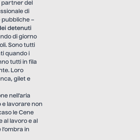
 partner del
ssionale di
e pubbliche –
dei detenuti
ando di giorno
li. Sono tutti
nti quando i
o tutti in fila
nte. Loro
nca, gilet e
ne nell’aria
 e lavorare non
 caso le Cene
 al lavoro e al
 l’ombra in