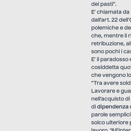
dei pasti”.
E’ chiamata d
dall’art. 22 de
polemiche e den
che, mentre li ri
retribuzione, al
sono pochi i ca
E’ il paradoss
cosiddetta quo
che vengono lor
“Tra avere sold
Lavorare e gua
nell’acquisto di
di
dipendenza
parole semplici 
solco ulteriore
lavoro. “All’int