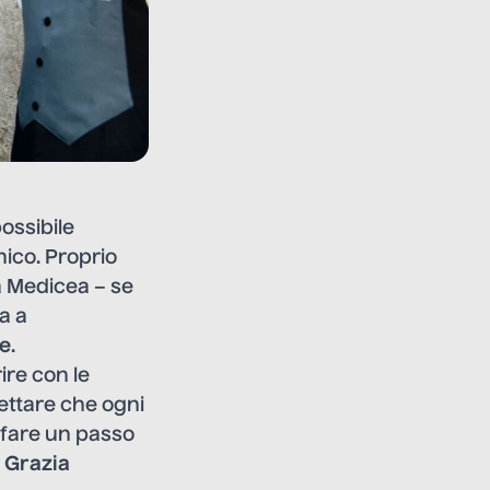
ossibile
nico. Proprio
za Medicea – se
a a
e
.
re con le
ettare che ogni
 fare un passo
a Grazia