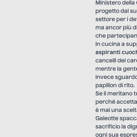
Ministero della 
progetto dal su
settore per i d
ma ancor più d
che partecipano
in cucina a supp
aspiranti cuoc
cancelli del car
mentre la gente
invece sguardo 
papillon di rito.
Se li meritano 
perché accetta
è mai una scelt
Galeotte spaccan
sacrificio la d
ogni sua espre