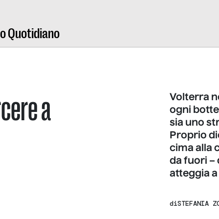
ro Quotidiano
rcere a
Volterra n
ogni botte
sia uno st
Proprio di
cima alla 
da fuori –
atteggia a
di
STEFANIA Z