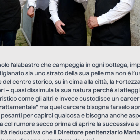
solo l’alabastro che campeggia in ogni bottega, imp
tigianato sia uno strato della sua pelle ma non è l’u
e del centro storico, su in cima alla città, la Fortez
ori – quasi dissimula la sua natura perché si atteggi
stico come gli altri e invece custodisce un
carcer
rattamentale” ma quel carcere bisogna farselo apri
 pesanti per capirci qualcosa e bisogna anche asp
da col rumore secco prima di aprire la successiva e
ità rieducativa che il
Direttore penitenziario Mari