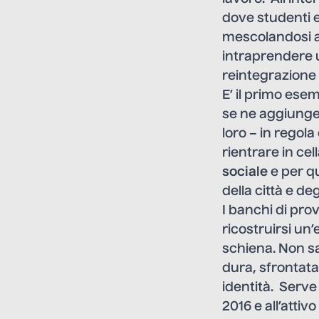
dove studenti e
mescolandosi ai
intraprendere u
reintegrazione 
E’ il primo esem
se ne aggiunger
loro – in rego
rientrare in cel
sociale
e per qu
della città e de
I banchi di pro
ricostruirsi un’
schiena. Non sa
dura, sfrontata,
identità. Serve
2016 e all’attiv