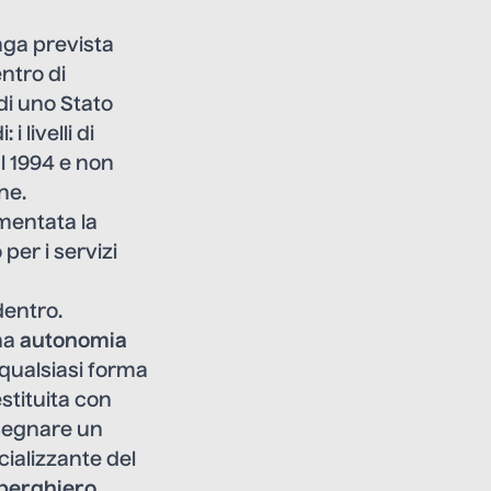
paga prevista
ntro di
di uno Stato
 livelli di
al 1994 e non
ne.
mentata la
er i servizi
dentro.
na
autonomia
a qualsiasi forma
estituita con
 segnare un
cializzante del
lberghiero