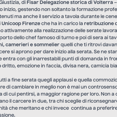
Giustizia, di
Fisar Delegazione storica di Volterra
–
o inizio, gestendo non soltanto la formazione profe
etenuti ma anche il servizio a tavola durante le cen
i
Unicoop Firenze
che ha in carico la
retribuzione 
 attivamente alla realizzazione delle serate lavor
orto dello chef famoso di turno e poi di sera ai tavo
hi, camerieri e sommelier
quelli che ti ritrovi dava
cere si aprono per dare inizio alla serata. Se ne stann
 entra con gli inarrestabili punti di domanda in fro
dritto, emozione in faccia, divisa nera, camicia bia
tutti a fine serata quegli applausi e quella commozio
re di cambiare in meglio non è mai un controsenso
a di cui pentirsi, a maggior ragione per loro. Non a
o il carcere in due, tra chi sceglie di riconsegnare
ignità che meritano e chi invece continua a preferire
ssione.