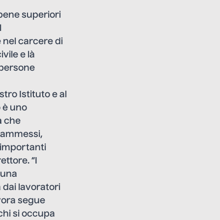
 pene superiori
l
 nel carcere di
vile e là
 persone
tro Istituto e al
o è uno
à
che
re ammessi,
 importanti
ettore. “I
o una
 dai lavoratori
avora segue
 chi si occupa