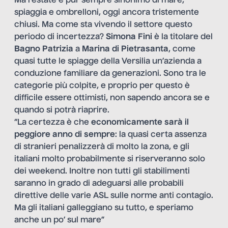
Ma l’estate è pur sempre sinonimo di mare,
spiaggia e ombrelloni, oggi ancora tristemente
chiusi. Ma come sta vivendo il settore questo
periodo di incertezza?
Simona Fini
è la titolare del
Bagno Patrizia
a
Marina di
Pietrasanta
, come
quasi tutte le spiagge della Versilia un’azienda a
conduzione familiare da generazioni. Sono tra le
categorie più colpite, e proprio per questo è
difficile essere ottimisti, non sapendo ancora se e
quando si potrà riaprire.
“La certezza è che
economicamente sarà il
peggiore anno di sempre
: la quasi certa assenza
di stranieri penalizzerà di molto la zona, e gli
italiani molto probabilmente si riserveranno solo
dei weekend. Inoltre non tutti gli stabilimenti
saranno in grado di adeguarsi alle probabili
direttive delle varie ASL sulle norme anti contagio.
Ma gli italiani galleggiano su tutto, e speriamo
anche un po’ sul mare”