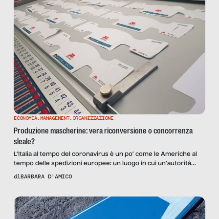
ECONOMIA
,
MANAGEMENT
,
ORGANIZZAZIONE
Produzione mascherine: vera riconversione o concorrenza
sleale?
L’Italia al tempo del coronavirus è un po’ come le Americhe al
tempo delle spedizioni europee: un luogo in cui un’autorità
impone per legge la (ri)conversione del popolo indigeno, senza
di
BARBARA D'AMICO
preoccuparsi degli effetti collaterali della riconversione stessa.
Nel nostro caso la conversione è quella delle aziende, che,
anche per sopravvivere allo tsunami del lockdown, riadattano
[…]