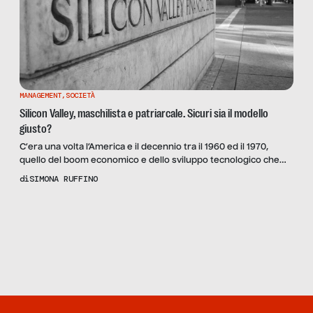
MANAGEMENT
,
SOCIETÀ
Silicon Valley, maschilista e patriarcale. Sicuri sia il modello
giusto?
C’era una volta l’America e il decennio tra il 1960 ed il 1970,
quello del boom economico e dello sviluppo tecnologico che
mettevano in fila progresso e futuro. Nella Silicon Valley si
di
SIMONA RUFFINO
lavorava a tamburo battente: ARPANET faceva nascere Internet
collegando tra loro i primi quattro computer di un’università, e
Scopri
la Rivista
il mondo era a caccia […]
NUMERO 93 –
L’ITALIA DELLE
EMERGENZE