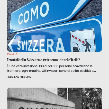
SOCIETÀ
Frontalieri in Svizzera o extracomunitari d’Italia?
È una vera invasione. Più di 58.000 persone scavalcano la
frontiera, ogni mattina. Gli invasori sono di solito pacifici; a
parte i moccoli di chi è imbufalito per le code che si creano già
di
MARCO BRANDO
all’alba lungo le strade, visto che per percorrere al massimo
una trentina di chilometri si impiega più di un’ora. Ogni sera, […]