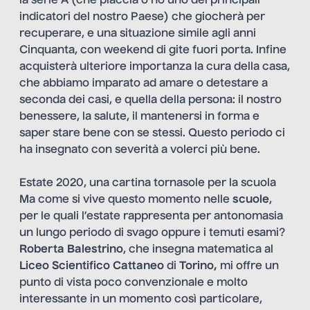
la serie A (che piaccia o no uno dei principali
indicatori del nostro Paese) che giocherà per
recuperare, e una situazione simile agli anni
Cinquanta, con weekend di gite fuori porta. Infine
acquisterà ulteriore importanza la cura della casa,
che abbiamo imparato ad amare o detestare a
seconda dei casi, e quella della persona: il nostro
benessere, la salute, il mantenersi in forma e
saper stare bene con se stessi. Questo periodo ci
ha insegnato con severità a volerci più bene.
Estate 2020, una cartina tornasole per la scuola
Ma come si vive questo momento nelle
scuole
,
per le quali l’estate rappresenta per antonomasia
un lungo periodo di svago oppure i temuti esami?
Roberta Balestrino
, che insegna matematica al
Liceo
Scientifico
Cattaneo
di
Torino,
mi offre un
punto di vista poco convenzionale e molto
interessante in un momento così particolare,