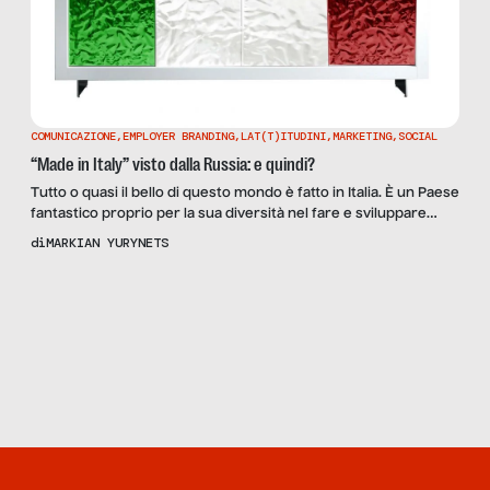
COMUNICAZIONE
,
EMPLOYER BRANDING
,
LAT(T)ITUDINI
,
MARKETING
,
SOCIAL
“Made in Italy” visto dalla Russia: e quindi?
Tutto o quasi il bello di questo mondo è fatto in Italia. È un Paese
fantastico proprio per la sua diversità nel fare e sviluppare
prodotti, servizi, soluzioni che nessun altro al mondo potrebbe
di
MARKIAN YURYNETS
mai pensare di creare da zero. L’Italia è un paese che ci insegna
tantissimo su come è possibile creare qualche cosa […]
Scopri
la
Rivista
NUMERO 23
– DENTRO O
FUORI