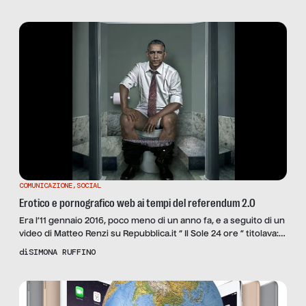
COMUNICAZIONE
,
SOCIAL
Erotico e pornografico web ai tempi del referendum 2.0
Era l’11 gennaio 2016, poco meno di un anno fa, e a seguito di un
video di Matteo Renzi su Repubblica.it “ Il Sole 24 ore ” titolava:
“Se perdo il referendum lascio la politica”. Al contrattacco
di
SIMONA RUFFINO
Matteo Salvini tuonava dalle sue pagine web: “Mandiamo a casa
Renzi con il referendum”. Una giravolta e Renzi fa […]