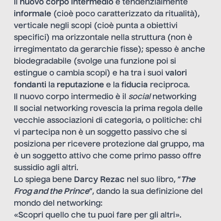
Il
nuovo corpo intermedio
è tendenzialmente
informale
(cioè poco caratterizzato da ritualità),
verticale negli scopi (cioè punta a obiettivi
specifici) ma orizzontale nella struttura (non è
irregimentato da gerarchie fisse); spesso è anche
biodegradabile (svolge una funzione poi si
estingue o cambia scopi) e ha tra i suoi
valori
fondanti
la
reputazione
e la
fiducia
reciproca.
Il nuovo corpo intermedio è il
social
networking
Il social networking rovescia la prima regola delle
vecchie associazioni di categoria, o politiche: chi
vi partecipa non è un soggetto passivo che si
posiziona per ricevere protezione dal gruppo, ma
è un soggetto attivo che come primo passo offre
sussidio agli altri.
Lo spiega bene
Darcy Rezac
nel suo libro, “
The
Frog and the Princ
e
”, dando la sua definizione del
mondo del networking:
«Scopri quello che tu puoi fare per gli altri».