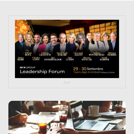
https://tinyurl.com/363fvfm9
Adv