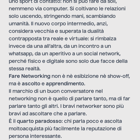
uno sport di contatto: non si può fare da soli,
nemmeno via computer. Si coltivano le relazioni
solo uscendo, stringendo mani, scambiando
umanità. Il nuovo corpo intermedio, anzi,
considera vecchia e superata la dualità
contrapposta tra reale e virtuale: si rimbalza
invece da una all’altra, da un incontro a un
whatsapp, da un aperitivo a un social network,
perché fisico e digitale sono solo due facce della
stessa realtà.
Fare Networking
non è nè esibizione nè show-off,
ma è
ascolto
e
apprendimento
.
Il marchio di un buon conversatore nel
networking non è quello di parlare tanto, ma di far
parlare tanto gli altri. I bravi networker sono più
bravi ad ascoltare che a parlare.
È il
quarto paradosso
: chi parla poco e ascolta
moltoacquista più facilmente la reputazione di
persona interessante.