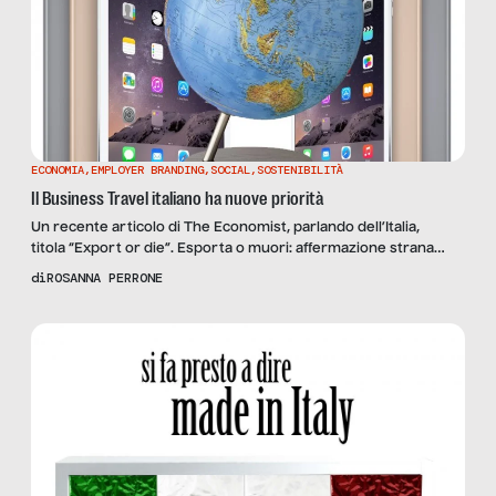
ECONOMIA
,
EMPLOYER BRANDING
,
SOCIAL
,
SOSTENIBILITÀ
Il Business Travel italiano ha nuove priorità
Un recente articolo di The Economist, parlando dell’Italia,
titola “Export or die”. Esporta o muori: affermazione strana
considerando che non si fa che ripetere quanto l’economia
di
ROSANNA PERRONE
italiana riesca a sopravvivere ad una profonda crisi di sistema
lunga trent’anni solo grazie alla domanda che proviene dal
resto del mondo. Ciò significa che esiste una possibilità precisa
per […]