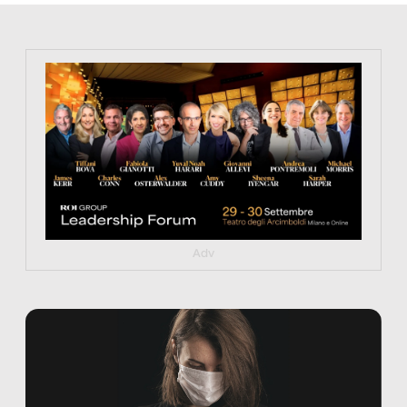
https://tinyurl.com/363fvfm9
Adv