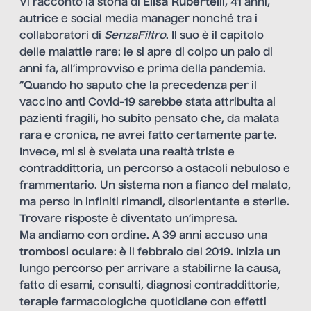
Vi racconto la storia di
Elisa Rubertelli
, 41 anni,
autrice e social media manager nonché tra i
collaboratori di
SenzaFiltro
. Il suo è il capitolo
delle malattie rare: le si apre di colpo un paio di
anni fa, all’improvviso e prima della pandemia.
“Quando ho saputo che la precedenza per il
vaccino anti Covid-19 sarebbe stata attribuita ai
pazienti fragili, ho subito pensato che, da malata
rara e cronica, ne avrei fatto certamente parte.
Invece, mi si è svelata una realtà triste e
contraddittoria, un percorso a ostacoli nebuloso e
frammentario. Un sistema non a fianco del malato,
ma perso in infiniti rimandi, disorientante e sterile.
Trovare risposte è diventato un’impresa.
Ma andiamo con ordine. A 39 anni accuso una
trombosi oculare
: è il febbraio del 2019. Inizia un
lungo percorso per arrivare a stabilirne la causa,
fatto di esami, consulti, diagnosi contraddittorie,
terapie farmacologiche quotidiane con effetti