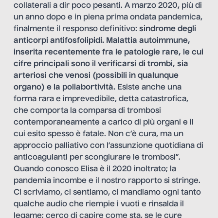
collaterali a dir poco pesanti. A marzo 2020, più di
un anno dopo e in piena prima ondata pandemica,
finalmente il responso definitivo:
sindrome degli
anticorpi antifosfolipidi. Malattia autoimmune,
inserita recentemente fra le patologie rare, le cui
cifre principali sono il verificarsi di trombi, sia
arteriosi che venosi (possibili in qualunque
organo) e la poliabortività.
Esiste anche una
forma rara e imprevedibile, detta catastrofica,
che comporta la comparsa di trombosi
contemporaneamente a carico di più organi e il
cui esito spesso è fatale. Non c’è cura, ma un
approccio palliativo con l’assunzione quotidiana di
anticoagulanti per scongiurare le trombosi”.
Quando conosco Elisa è il 2020 inoltrato; la
pandemia incombe e il nostro rapporto si stringe.
Ci scriviamo, ci sentiamo, ci mandiamo ogni tanto
qualche audio che riempie i vuoti e rinsalda il
legame; cerco di capire come sta, se le cure