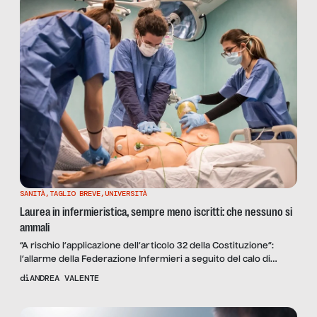
ANGAC.
SANITÀ
,
TAGLIO BREVE
,
UNIVERSITÀ
Laurea in infermieristica, sempre meno iscritti: che nessuno si
ammali
“A rischio l’applicazione dell’articolo 32 della Costituzione”:
l’allarme della Federazione Infermieri a seguito del calo di
iscrizioni nei corsi di laurea in infermieristica. Si parla del 10% in
di
ANDREA VALENTE
meno a settembre 2023