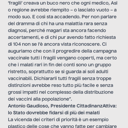
‘fragili’ creava un buco nero che ogni medico, Asl
o regione avrebbe riempito – o lasciato vuoto – a
modo suo. E così sta accadendo. Per non parlare
del dramma di chi ha una malattia rara senza
diagnosi, perché magari sta ancora facendo
accertamenti, e di chi pur avendo fatto richiesta
di 104 non se l’è ancora vista riconoscere. Ci
auguriamo che con il progredire della campagna
vaccinale tutti i fragili vengano coperti, ma certo
che i malati rari in fin dei conti sono un gruppo
ristretto, soprattutto se si guarda ai soli adulti
vaccinabili. Dichiararli tutti fragili senza troppe
distinzioni avrebbe reso tutto più facile e senza
grossi impatti nel complesso della distribuzione
dei vaccini alla popolazione”.
Antonio Gaudioso, Presidente CittadinanzAttiva:
lo Stato dovrebbe fidarsi di più dei malati
La vicenda dei criteri di priorità è un esempio
plastico delle cose che vanno fatte per cambiare