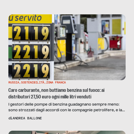
RUSSIA
,
SOSTENIBILITÀ
,
ZONA FRANCA
Caro carburante, non buttiamo benzina sul fuoco: ai
distributori 27,50 euro ogni mille litri venduti
I gestori delle pompe di benzina guadagnano sempre meno:
sono strozzati dagli accordi con le compagnie petrolifere, e la
crisi dei carburanti accelera il crollo di una situazione precaria
di
ANDREA BALLONE
già da anni. I sindacati sono divisi tra la necessità di rivedere gli
accordi e lo strapotere dei fornitori: l’opinione di Alessandro
Zavalloni, della FE.G.I.C.A. CISL, e di Pinello Balia, presidente