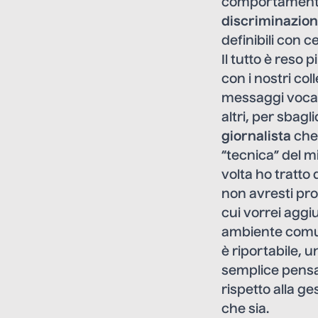
comportamenti in
discriminazion
definibili con c
Il tutto è reso
con i nostri co
messaggi vocal
altri, per sbag
giornalista
che 
“tecnica” del mi
volta ho tratto
non avresti pro
cui vorrei agg
ambiente comun
è riportabile, 
semplice pensar
rispetto alla g
che sia.