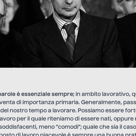
parole è essenziale sempre
; in ambito lavorativo, 
enta di importanza primaria. Generalmente, pas
 del nostro tempo a lavorare. Possiamo essere fortu
avoro per il quale riteniamo di essere nati, oppure r
oddisfacenti, meno “comodi”; quale che sia il caso
osto di lavoro piacevole è sempre una buona prati