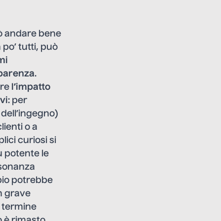
uò andare bene
 po’ tutti, può
mi
parenza
.
are
l’impatto
vi
: per
dell’ingegno)
lienti o a
ici curiosi si
 potente le
isonanza
pio potrebbe
n grave
n termine
o è rimasto.