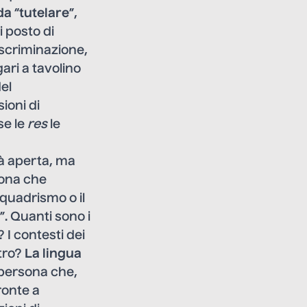
 da
“
tutelare
”,
i posto di
iscriminazione,
ari a tavolino
el
ioni di
se le
res
le
tà aperta, ma
sona che
squadrismo o il
”. Quanti sono i
 I contesti dei
ltro?
La lingua
 persona che,
fronte a