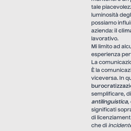
tale piacevolezz
luminosità degl
possiamo influi
azienda:
il cli
lavorativo.
Mi limito ad al
esperienza per
La comunicazio
È la comunicazi
viceversa. In qu
burocratizzaz
semplificare, d
antilinguistica
,
significati sopr
di licenziament
che di
incident