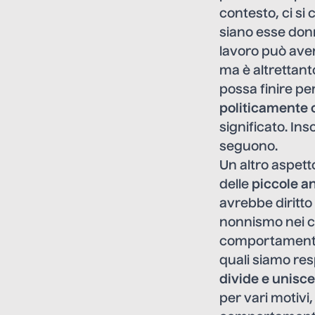
contesto, ci si
siano esse donn
lavoro può aver
ma è altrettant
possa finire pe
politicamente 
significato. In
seguono.
Un altro aspett
delle
piccole an
avrebbe diritto 
nonnismo nei co
comportament
quali siamo res
divide e unisc
per vari motivi,