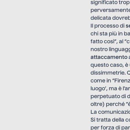
significato trop
perversamente
delicata dovre
Il processo di
s
chi sta più in b
fatto così”, al 
nostro linguagg
attaccamento
a
questo caso, è 
dissimmetrie. 
come in “Firenz
luogo’, ma è l’
perpetuato di d
oltre) perché “è
La comunicazio
Si tratta della
per forza di pa