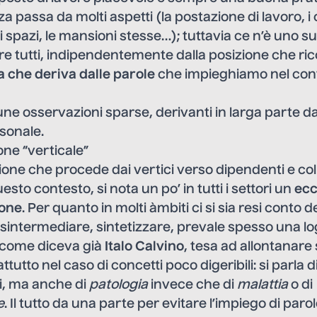
a passa da molti aspetti (la postazione di lavoro, i c
i spazi, le mansioni stesse…); tuttavia ce n’è uno su
re tutti, indipendentemente dalla posizione che ri
ma che deriva dalle parole
che impieghiamo nel con
cune osservazioni sparse, derivanti in larga parte da
sonale.
ne “verticale”
one che procede dai vertici verso dipendenti e col
esto contesto, si nota un po’ in tutti i settori un
ecc
ione
. Per quanto in molti àmbiti ci si sia resi conto d
isintermediare, sintetizzare, prevale spesso una lo
 come diceva già
Italo Calvino
, tesa ad allontanare 
attutto nel caso di concetti poco digeribili: si parla d
i, ma anche di
patologia
invece che di
malattia
o di
e
. Il tutto da una parte per evitare l’impiego di parol