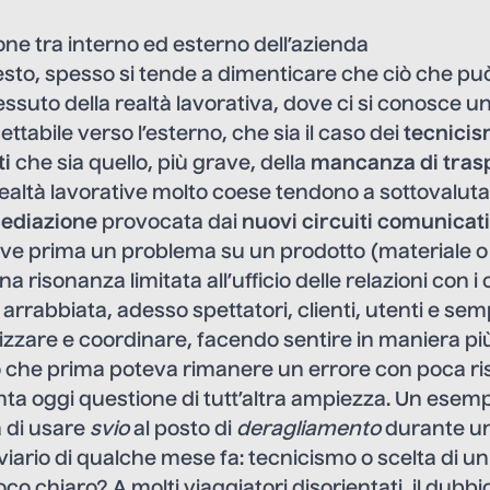
ne tra interno ed esterno dell’azienda
esto, spesso si tende a dimenticare che ciò che p
tessuto della realtà lavorativa, dove ci si conosce un
ttabile verso l’esterno, che sia il caso dei
tecnicis
i
che sia quello, più grave, della
mancanza di tras
realtà lavorative molto coese tendono a sottovalut
mediazione
provocata dai
nuovi circuiti comunicati
ve prima un problema su un prodotto (materiale o 
 risonanza limitata all’ufficio delle relazioni con i c
arrabbiata, adesso spettatori, clienti, utenti e sempl
zzare e coordinare, facendo sentire in maniera più
llo che prima poteva rimanere un errore con poca r
nta oggi questione di tutt’altra ampiezza. Un esem
a di usare
svio
al posto di
deragliamento
durante u
viario di qualche mese fa: tecnicismo o scelta di u
o chiaro? A molti viaggiatori disorientati, il dubbi