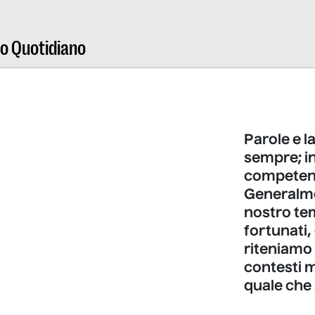
ro Quotidiano
Parole e l
sempre; in
competenz
Generalme
nostro te
fortunati,
riteniamo 
contesti 
quale che 