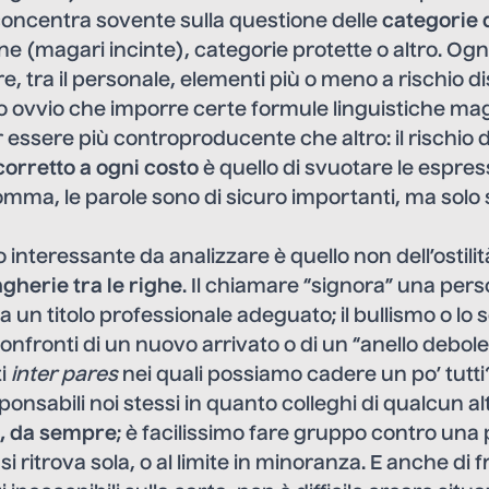
 concentra sovente sulla questione delle
categorie
e (magari incinte), categorie protette o altro. Ogn
e, tra il personale, elementi più o meno a rischio d
o ovvio che imporre certe formule linguistiche mag
r essere più controproducente che altro: il rischio d
corretto a ogni costo
è quello di svuotare le espress
somma, le parole sono di sicuro importanti, ma solo 
o interessante da analizzare è quello non dell’ostili
gherie tra le righe
. Il chiamare “signora” una per
a un titolo professionale adeguato; il bullismo o lo 
nfronti di un nuovo arrivato o di un “anello debole
i
inter pares
nei quali possiamo cadere un po’ tutti?
ponsabili noi stessi in quanto colleghi di qualcun a
e, da sempre
; è facilissimo fare gruppo contro una
 si ritrova sola, o al limite in minoranza. E anche di 