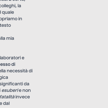
olleghi, la
l quale
copriamo in
testo
lla mia
laboratori e
esso di
ella necessità di
gica
significanti da
i
esuberi
e non
fatalità
invece
e dal