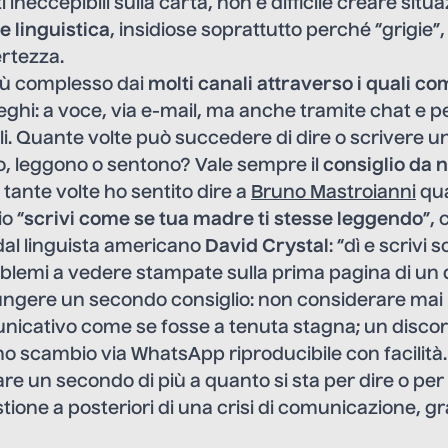
eccepibili sulla carta, non è difficile creare situaz
e linguistica
, insidiose soprattutto perché “grigie”
ertezza.
 più complesso dai
molti canali attraverso i quali 
lleghi: a voce, via e-mail, ma anche tramite chat e p
i. Quante volte può succedere di dire o scrivere u
lio, leggono o sentono? Vale sempre il
consiglio da 
tante volte ho sentito dire a
Bruno Mastroianni
qua
o “
scrivi come se tua madre ti stesse leggendo
”, 
 dal linguista americano
David Crystal
: “dì e scrivi
blemi a vedere stampate sulla prima pagina di un 
iungere un secondo consiglio: non considerare ma
icativo come se fosse a tenuta stagna; un discor
uno scambio via WhatsApp riproducibile con facilità.
e un secondo di più a quanto si sta per dire o per
estione a posteriori di una crisi di comunicazione, g