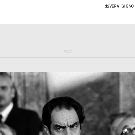
di
VERA GHENO
y/muster_aggiornamento
Adv