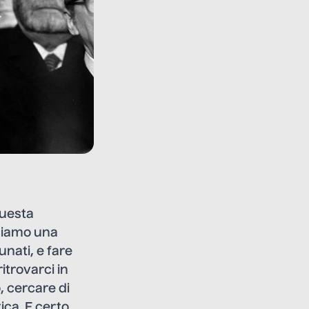
questa
siamo una
nati, e fare
itrovarci in
, cercare di
ca. E certo,