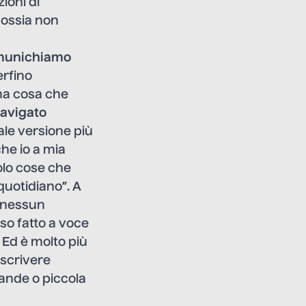
ioni di
, ossia non
comunichiamo
erfino
na cosa che
navigato
le versione più
che io a mia
 solo cose che
quotidiano”. A
i nessun
so fatto a voce
 Ed è molto più
 scrivere
rande o piccola