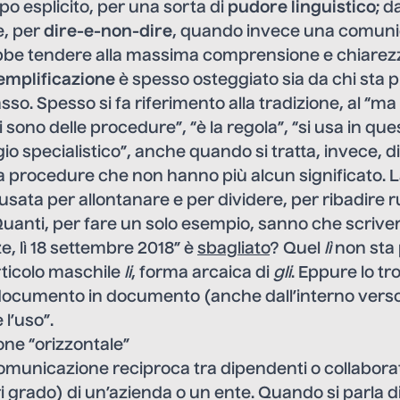
po esplicito, per una sorta di
pudore linguistico
; d
, per
dire-e-non-dire
, quando invece una comuni
bbe tendere alla massima comprensione e chiarez
emplificazione
è spesso osteggiato sia da chi sta pi
asso. Spesso si fa riferimento alla tradizione, al “m
“ci sono delle procedure”, “è la regola”, “si usa in que
io specialistico”, anche quando si tratta, invece, d
 procedure che non hanno più alcun significato. La
usata per allontanare e per dividere, per ribadire ru
Quanti, per fare un solo esempio, sanno che scrive
e, lì 18 settembre 2018” è
sbagliato
? Quel
lì
non sta 
articolo maschile
li
, forma arcaica di
gli
. Eppure lo t
ocumento in documento (anche dall’interno verso l
 l’uso”.
ne “orizzontale”
 comunicazione reciproca tra dipendenti o collabor
ri grado) di un’azienda o un ente. Quando si parla d