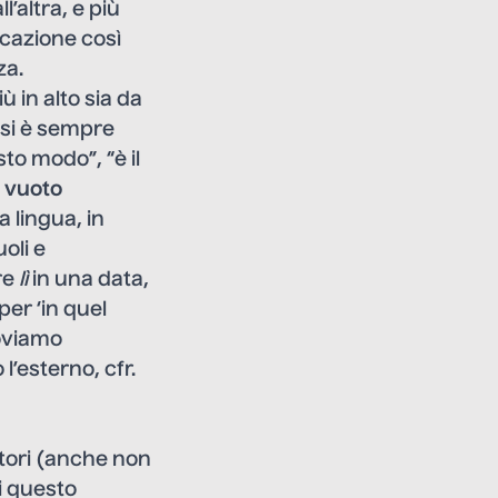
all’altra, e più
cazione così
za.
ù in alto sia da
a si è sempre
sto modo”, “è il
i
vuoto
 lingua, in
oli e
re
lì
in una data,
per ‘in quel
roviamo
’esterno, cfr.
atori (anche non
i questo