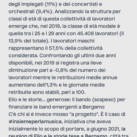
degli impiegati (11%) e dei concertisti e
orchestrali (9,4%). Analizzando la struttura per
classi di età di questa collettività di lavoratori
emerge che, nel 2019, la classe di età modale è
quella tra i 25 e i 29 anni con 45.408 lavoratori (il
13,9% del totale). I lavoratori maschi
rappresentano il 57,5% della collettività
considerata. Confrontando gli ultimi due anni
disponibili, nel 2019 si registra una lieve
diminuzione pari a -0,8% del numero dei
lavoratori mentre le retribuzioni medie annue
aumentano dell’1,3% e le giornate medie
retribuite sono stabili, pari a 100.
Elio e le storie… generose: il bando (sospeso) per
finanziare le band emergenti a Bergamo
C’è chi si è invece mosso “a progetto”. È il caso di
#insiemeperlamusica
, iniziativa che aveva
inizialmente lo scopo di portare, a giugno 2021,
la
reunion di Elio e le storie tese a Bergamo
, città tra