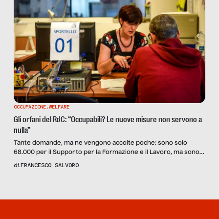
OCCUPAZIONE
,
WELFARE
Gli orfani del RdC: “Occupabili? Le nuove misure non servono a
nulla”
Tante domande, ma ne vengono accolte poche: sono solo
68.000 per il Supporto per la Formazione e il Lavoro, ma sono
in 28.000 a percepire l’indennità. Gli occupabili sono fermi e le
di
FRANCESCO SALVORO
politiche attive assenti: le testimonianze dal fronte della
disoccupazione, sempre più spinto verso il lavoro sommerso