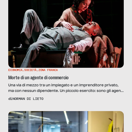
ECONOMIA
,
SOCIETÀ
,
ZONA FRANCA
Morte di un agente di commercio
Una via di mezzo tra un impiegato e un imprenditore privato,
ma con nessun dipendente. Un piccolo esercito: sono gli agenti
di commercio, che in Italia, secondo FN USARCI (Federazione
di
NORMAN DI LIETO
Nazionale Unione Sindacati Agenti Rappresentanti Commercio
Industria), nel 2019 contano più di 240.000 addetti.
Rappresentano il ruolo di intermediatore per antonomasia tra
azienda e cliente, […]