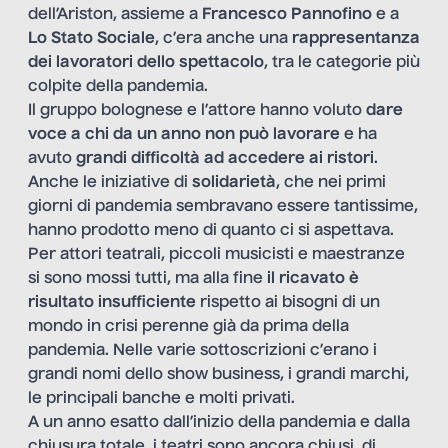
dell’Ariston, assieme a
Francesco Pannofino
e a
Lo Stato Sociale
, c’era anche una
rappresentanza
dei lavoratori dello spettacolo
, tra le categorie più
colpite della pandemia.
Il gruppo bolognese e l’attore hanno voluto
dare
voce a chi da un anno non può lavorare
e ha
avuto
grandi difficoltà ad accedere ai ristori
.
Anche le iniziative di
solidarietà
, che nei primi
giorni di pandemia sembravano essere tantissime,
hanno prodotto meno di quanto ci si aspettava.
Per attori teatrali, piccoli musicisti e maestranze
si sono mossi tutti, ma alla fine
il ricavato è
risultato insufficiente
rispetto ai bisogni di un
mondo in crisi perenne già da prima della
pandemia. Nelle varie sottoscrizioni c’erano i
grandi nomi dello show business, i grandi marchi,
le principali banche e molti privati.
A un anno esatto dall’inizio della pandemia e dalla
chiusura totale, i teatri sono ancora chiusi, di