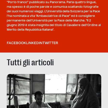
“Porto franco” pubblicato su Panorama. Parla quattro lingue,
ma spesso è di poche parole e comunica scattando fotografie
dei suoi numerosi viaggi. L’Università della Svizzera per la Pace
l’ha nominata a vita “Ambasciatrice di Pace” ed è consigliere
permanente dell’Università per la Pace delle Marche. "Il 2
giugno 2019 è stata insignita del titolo di Cavaliere dell’Ordine al
Merito della Repubblica Italiana".
FACEBOOK
LINKEDIN
TWITTER
Tutti gli articoli