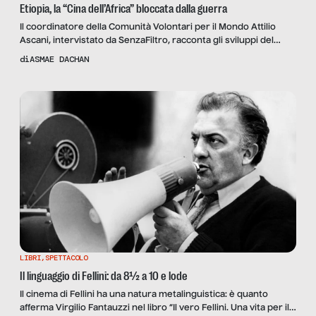
Etiopia, la “Cina dell’Africa” bloccata dalla guerra
Il coordinatore della Comunità Volontari per il Mondo Attilio
Ascani, intervistato da SenzaFiltro, racconta gli sviluppi del
conflitto etiope: “La guerra consuma ambiente, risorse ed
di
ASMAE DACHAN
economia. E l’odio interetnico espone a rischio escalation”.
LIBRI
,
SPETTACOLO
Il linguaggio di Fellini: da 8½ a 10 e lode
Il cinema di Fellini ha una natura metalinguistica: è quanto
afferma Virgilio Fantauzzi nel libro “Il vero Fellini. Una vita per il