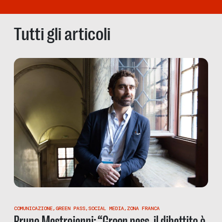
Tutti gli articoli
COMUNICAZIONE
,
GREEN PASS
,
SOCIAL MEDIA
,
ZONA FRANCA
Bruno Mastroianni: “Green pass, il dibattito è