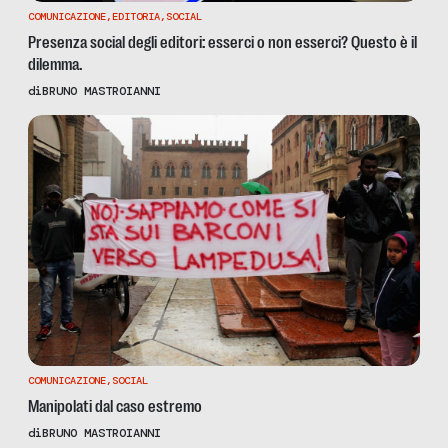
COMUNICAZIONE
,
EDITORIA
,
SOCIAL
Presenza social degli editori: esserci o non esserci? Questo è il
dilemma.
di
BRUNO MASTROIANNI
COMUNICAZIONE
,
SOCIAL
Manipolati dal caso estremo
di
BRUNO MASTROIANNI