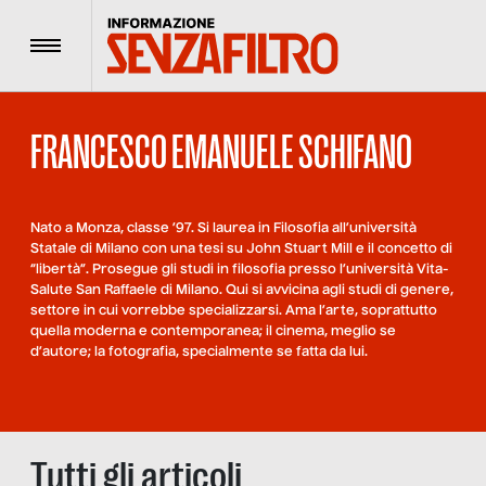
Menu
FRANCESCO EMANUELE SCHIFANO
Nato a Monza, classe ’97. Si laurea in Filosofia all’università
Statale di Milano con una tesi su John Stuart Mill e il concetto di
“libertà”. Prosegue gli studi in filosofia presso l’università Vita-
Salute San Raffaele di Milano. Qui si avvicina agli studi di genere,
settore in cui vorrebbe specializzarsi. Ama l’arte, soprattutto
quella moderna e contemporanea; il cinema, meglio se
d’autore; la fotografia, specialmente se fatta da lui.
Tutti gli articoli