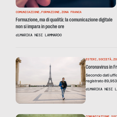
COMUNICAZIONE
,
FORMAZIONE
,
ZONA FRANCA
Formazione, ma di qualità: la comunicazione digitale
non si impara in poche ore
di
MARIKA NESI LAMMARDO
ESTERI
,
SOCIETÀ
,
ZO
Coronavirus in Fr
Secondo dati uffic
registrato 89,953
decedute dall’iniz
di
MARIKA NESI L
in guerra», ha di
Macron lo scorso 
COMUNICAZIONE
,
SOC