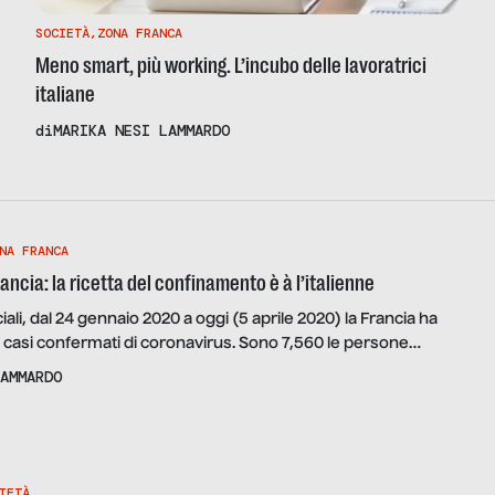
SOCIETÀ
,
ZONA FRANCA
Meno smart, più working. L’incubo delle lavoratrici
italiane
di
MARIKA NESI LAMMARDO
NA FRANCA
ancia: la ricetta del confinamento è à l’italienne
iali, dal 24 gennaio 2020 a oggi (5 aprile 2020) la Francia ha
 casi confermati di coronavirus. Sono 7,560 le persone
io dell’epidemia, 15,438 i ricoverati e 6,838 i casi gravi. «Siamo
AMMARDO
chiarato il Presidente della Repubblica francese Emmanuel
16 marzo, in occasione di […]
IETÀ