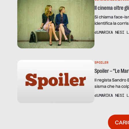
Il cinema oltre gl
Si chiama face-is
identifica la cor
nelle rappresentaz
di
MARIKA NESI L
potere siano com
prominenza faccia
rappresentati a [
SPOILER
Spoiler – “Le Ma
Il regista Sandro B
sisma che ha colpi
magnitudo 6,5 e u
di
MARIKA NESI L
Sibillini, è stata
interi e provocan
CARI