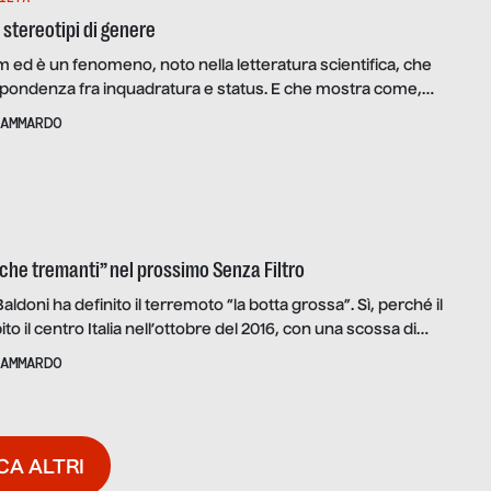
i stereotipi di genere
m ed è un fenomeno, noto nella letteratura scientifica, che
rispondenza fra inquadratura e status. E che mostra come,
ioni visive, i target caratterizzati da maggiore status e
AMMARDO
unemente rappresentati con un primo piano, ad alta
le; mentre i target definiti da basso status sono
…]
rche tremanti” nel prossimo Senza Filtro
aldoni ha definito il terremoto “la botta grossa”. Sì, perché il
to il centro Italia nell’ottobre del 2016, con una scossa di
n raggio d’azione che ha devastato l’intera zona dei Monti
AMMARDO
 la più devastante da oltre quarant’anni, distruggendo paesi
do […]
CA ALTRI