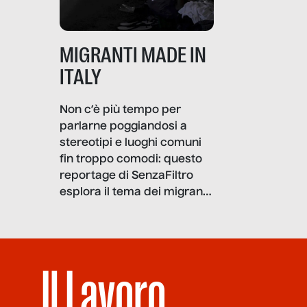
MIGRANTI MADE IN
ITALY
Non c’è più tempo per
parlarne poggiandosi a
stereotipi e luoghi comuni
fin troppo comodi: questo
reportage di SenzaFiltro
esplora il tema dei migranti
sotto i molteplici profili di
cui non arriva mai traccia,
compreso quello degli
immigrati che – quando
Il Lavoro
possono – addirittura ci
ripensano.