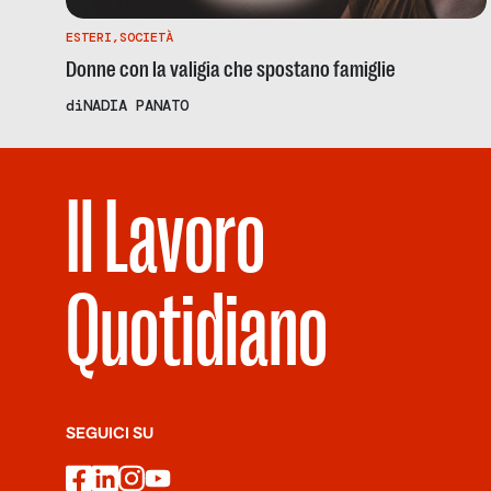
ESTERI
,
SOCIETÀ
Donne con la valigia che spostano famiglie
di
NADIA PANATO
Il Lavoro
Quotidiano
SEGUICI SU
facebook
linkedin
instagram
youtube