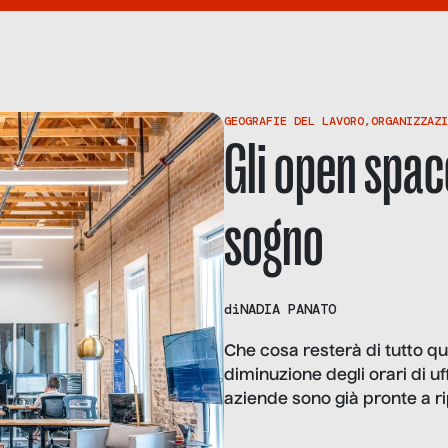
GEOGRAFIE DEL LAVORO
,
ORGANIZZAZI
Gli open spac
sogno
di
NADIA PANATO
Che cosa resterà di tutto q
diminuzione degli orari di uf
aziende sono già pronte a ri