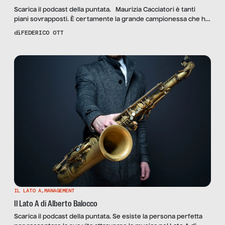
Scarica il podcast della puntata. Maurizia Cacciatori è tanti
piani sovrapposti. È certamente la grande campionessa che ha
vinto tanto nei club, sia in Italia che in Spagna, e che ai Mondiali
di
FEDERICO OTT
del 1998 è stata premiata come miglior palleggiatrice del
torneo. Poi è colei che, con il suo stile e la sua immagine, è
riuscita […]
IL LATO A
,
MANAGEMENT
Il Lato A di Alberto Balocco
Scarica il podcast della puntata. Se esiste la persona perfetta