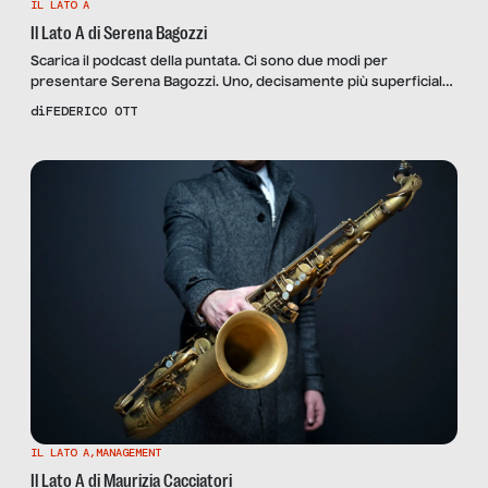
IL LATO A
Il Lato A di Serena Bagozzi
Scarica il podcast della puntata. Ci sono due modi per
presentare Serena Bagozzi. Uno, decisamente più superficiale,
è parlare della cantante e corista di Claudio Baglioni; l’altro è
di
FEDERICO OTT
raccontare la storia di una musicista che con la sua personalità
esce letteralmente dal coro. E nessuna metafora fa al caso
nostro più di questa. Serena, infatti, è una […]
IL LATO A
,
MANAGEMENT
Il Lato A di Maurizia Cacciatori