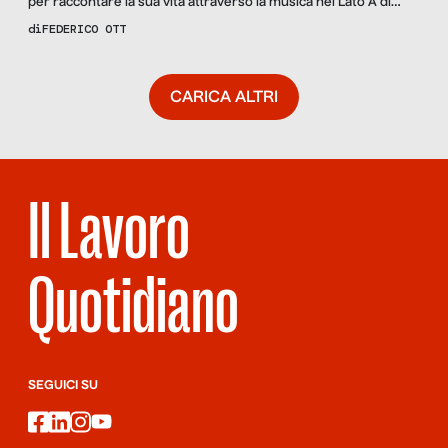
per raccontare la sua vita attraverso la musica nel Lato A di
Natale questa è senza dubbio Alberto Balocco. Ci incontriamo a
di
FEDERICO OTT
Fossano, dove è nato e ancora oggi vive, e dove ha sede
l’azienda di famiglia. In una fredda serata di inizio dicembre mi
riceve come […]
CARICA ALTRI
Il Lavoro
Quotidiano
SEGUICI SU
facebook
linkedin
instagram
youtube