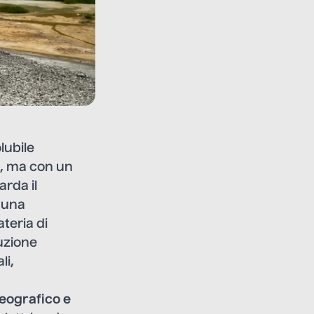
lubile
a, ma con un
arda il
a una
teria di
luzione
li,
eografico e