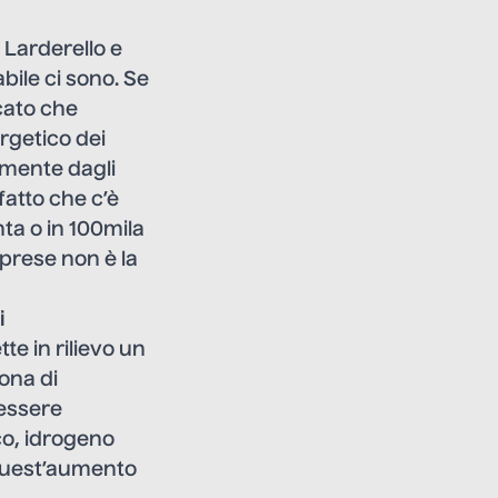
 Larderello e
bile ci sono. Se
icato che
rgetico dei
lmente dagli
fatto che c’è
nta o in 100mila
mprese non è la
i
tte in rilievo un
ona di
 essere
co, idrogeno
 quest’aumento