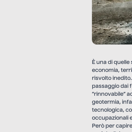
È una di quelle
economia, terri
risvolto inedito
passaggio dai fo
“rinnovabile” a
geotermia, infat
tecnologica, con
occupazionali e
Però per capire