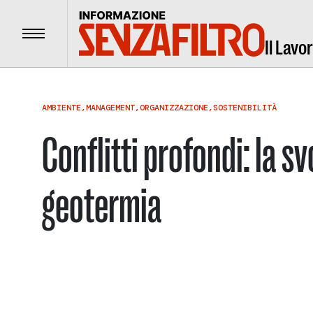
Menu
Il Lavo
AMBIENTE
,
MANAGEMENT
,
ORGANIZZAZIONE
,
SOSTENIBILITÀ
Conflitti profondi: la sv
geotermia