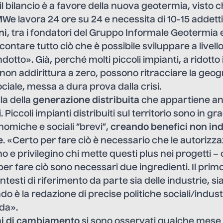
l bilancio è a favore della nuova geotermia, visto 
We lavora 24 ore su 24 e necessita di 10-15 addetti f
ni
, tra i fondatori del
Gruppo Informale Geotermia 
ontare tutto ciò che è possibile sviluppare a livel
indotto». Già, perché molti piccoli impianti, a ridott
non addirittura a zero, possono ritracciare la geog
iale, messa a dura prova dalla crisi.
la della
generazione distribuita
che appartiene an
. Piccoli impianti distribuiti sul territorio sono in gr
onomiche e sociali “brevi”,
creando benefici non indi
e
. «Certo per fare ciò è necessario che le autorizza
o e privilegino chi mette questi plus nei progetti 
per fare ciò sono necessari due ingredienti. Il prim
ntesti di riferimento da parte sia delle industrie, sia 
o è la redazione di precise politiche sociali/indust
ada».
mi di cambiamento
si sono osservati qualche mese 