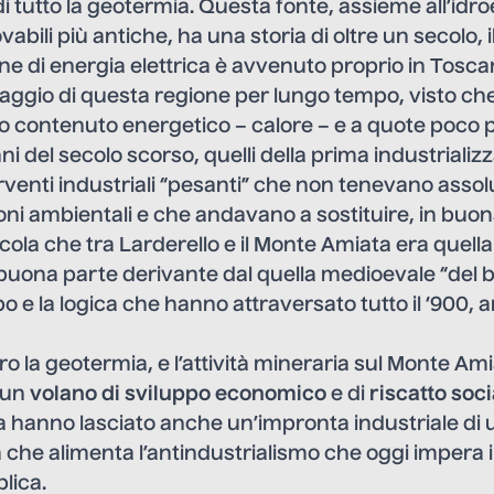
di tutto la geotermia. Questa fonte, assieme all’idro
ovabili più antiche, ha una storia di oltre un secolo, i
ne di energia elettrica è avvenuto proprio in Tosc
aggio di questa regione per lungo tempo, visto ch
lto contenuto energetico – calore – e a quote poco 
ni del secolo scorso, quelli della prima industrializ
rventi industriali “pesanti” che non tenevano asso
oni ambientali e che andavano a sostituire, in buon
cola che tra Larderello e il Monte Amiata era quella
buona parte derivante dal quella medioevale “del 
o e la logica che hanno attraversato tutto il ‘900, 
o la geotermia, e l’attività mineraria sul Monte Am
 un
volano di sviluppo economico
e di
riscatto soci
a hanno lasciato anche un’impronta industriale di 
 che alimenta l’antindustrialismo che oggi impera in I
lica.