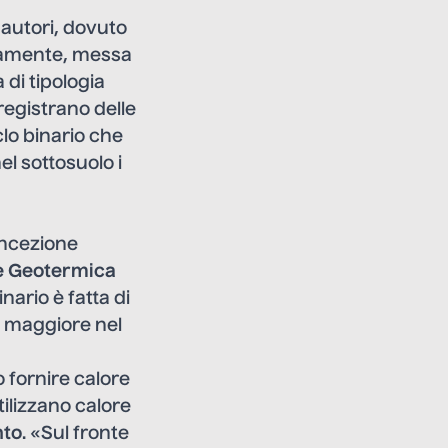
 autori, dovuto
vviamente, messa
di tipologia
registrano delle
clo binario che
l sottosuolo i
oncezione
e Geotermica
nario è fatta di
e maggiore nel
o fornire calore
tilizzano calore
nto
. «Sul fronte