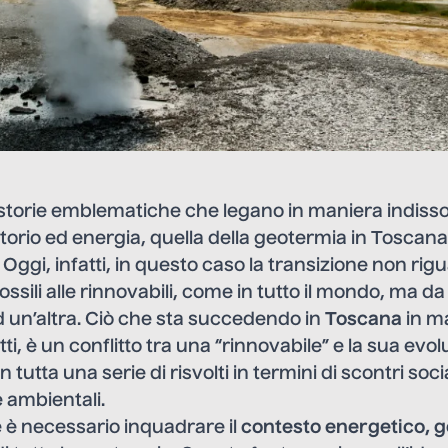
 storie emblematiche che legano in maniera indisso
torio ed energia, quella della geotermia in Toscan
. Oggi, infatti, in questo caso la transizione non rigu
ssili alle rinnovabili, come in tutto il mondo, ma d
d un’altra. Ciò che sta succedendo in
Toscana
in ma
ti, è un conflitto tra una “rinnovabile” e la sua evo
 tutta una serie di risvolti in termini di scontri socia
 ambientali.
 è necessario inquadrare il
contesto energetico, g