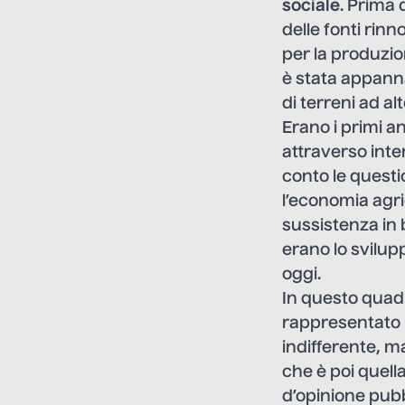
sociale
. Prima 
delle fonti rinn
per la produzio
è stata appann
di terreni ad a
Erano i primi an
attraverso inte
conto le questi
l’economia agri
sussistenza in 
erano lo svilupp
oggi.
In questo quadr
rappresentato
indifferente, m
che è poi quella
d’opinione pubb