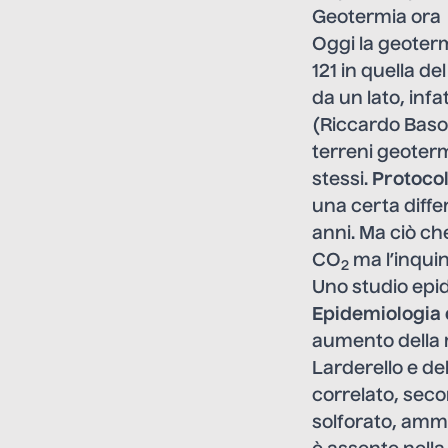
Geotermia ora
Oggi la geoterm
121 in quella d
da un lato, infa
(
Riccardo Basos
terreni geoter
stessi.
Protocol
una certa diffe
anni. Ma ciò ch
CO
ma l’inqui
2
Uno
studio epi
Epidemiologia 
aumento della m
Larderello e de
correlato, seco
solforato, ammo