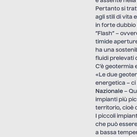
è assente nella
Pertanto si trat
agli stili di v
in forte dubbio
“Flash” – ovver
timide aperture
ha una sostenib
fluidi prelevati
C’è geotermia 
«Le due geoter
energetica – ci
Nazionale
– Que
impianti più pi
territorio, cioè 
I piccoli impian
che può essere u
a bassa tempera