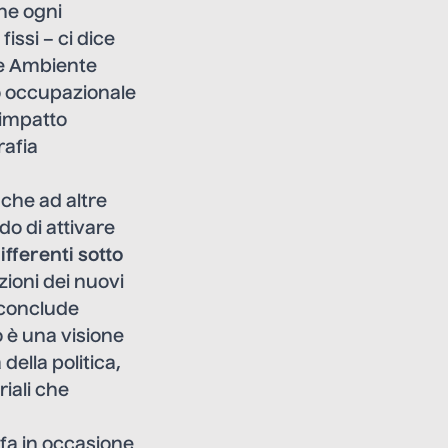
che ogni
issi – ci dice
e Ambiente
lo occupazionale
o impatto
rafia
che ad altre
ado di attivare
fferenti sotto
zioni dei nuovi
– conclude
o è una visione
della politica,
riali che
fa in occasione