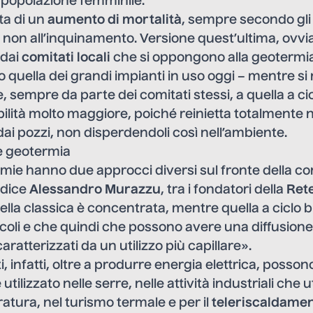
 popolazione femminile.
ta di un
aumento di mortalità
, sempre secondo gli
ita e non all’inquinamento. Versione quest’ultima, o
 dai
comitati locali
che si oppongono alla geotermia 
o quella dei grandi impianti in uso oggi – mentre si 
, sempre da parte dei comitati stessi, a quella a ci
ilità molto maggiore, poiché reinietta totalmente ne
 dai pozzi, non disperdendoli così nell’ambiente.
e geotermia
mie hanno due approcci diversi sul fronte della c
 dice
Alessandro Murazzu
, tra i fondatori della
Ret
lla classica è concentrata, mentre quella a ciclo bi
ccoli e che quindi che possono avere una diffusion
caratterizzati da un utilizzo più capillare».
ti, infatti, oltre a produrre energia elettrica, posson
tilizzato nelle serre, nelle attività industriali che u
tura, nel turismo termale e per il
teleriscaldame