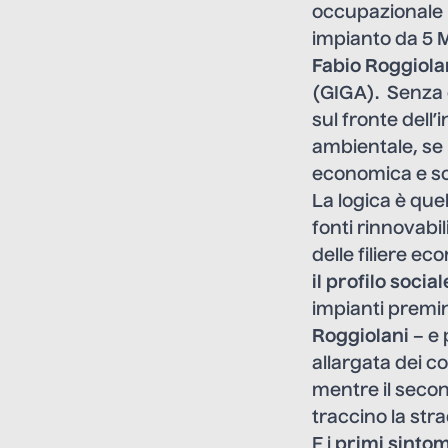
occupazionale i
impianto da 5 M
Fabio Roggiola
(GIGA). Senza c
sul fronte dell’
ambientale, se 
economica e soc
La logica è quel
fonti rinnovabili
delle filiere ec
il profilo social
impianti premin
Roggiolani
– e 
allargata dei co
mentre il second
traccino la str
E i
primi sinto