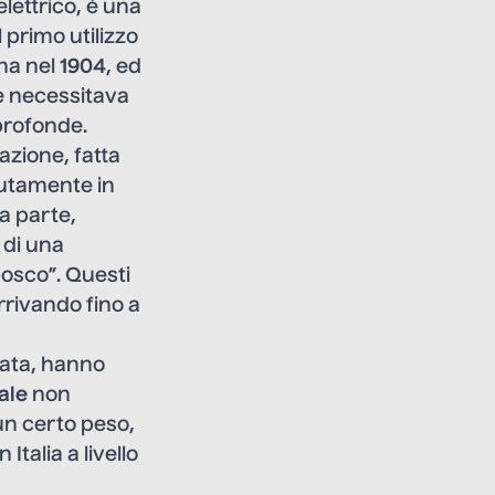
elettrico, è una
l primo utilizzo
ana nel
1904
, ed
e necessitava
profonde.
zazione, fatta
lutamente in
a parte,
 di una
bosco”. Questi
arrivando fino a
iata, hanno
ale
non
un certo peso,
talia a livello