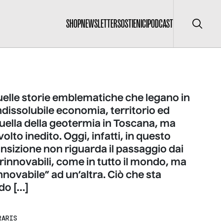
SHOP
NEWSLETTER
SOSTIENICI
PODCAST
Cerca
uelle storie emblematiche che legano in
dissolubile economia, territorio ed
uella della geotermia in Toscana, ma
olto inedito. Oggi, infatti, in questo
ansizione non riguarda il passaggio dai
le rinnovabili, come in tutto il mondo, ma
nnovabile” ad un’altra. Ciò che sta
do […]
RARIS