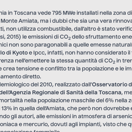
ia in Toscana vede 795 MWe installati nella zona di
el Monte Amiata, ma i dubbi che sia una vera rinnova
tti, non utilizza combustibile, dall’altro è stato verif
i, 2015
) le emissioni di CO
dello sfruttamento ene
2
mici non sono paragonabili a quelle emesse natura
lo di Kyoto
e Ipcc, infatti, non hanno considerato il 
renza nell’emettere la stessa quantità di CO
in tre
2
e crea tensione e conflitto tra la popolazione e le i
namento diretto.
demiologico
del 2010, realizzato dall’
Osservatorio d
dell’Agenzia Regionale di Sanità della Toscana
, me
ortalità nella popolazione maschile del 6% nella z
l 13% in quella dell’Amiata, che però non dovrebbe
ndo gli autori, alle emissioni in atmosfera di arseni
niaca e mercurio, dovutI agli impianti, visto che