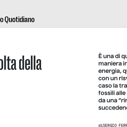
ro Quotidiano
olta della
È una di q
maniera in
energia, q
con un risv
caso la tr
fossili al
da una “ri
succeden
di
SERGIO FER