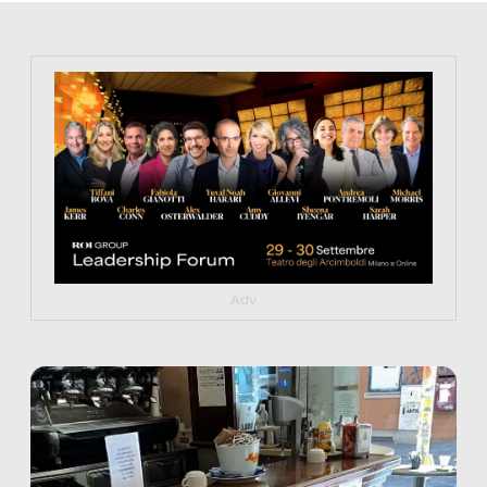
https://tinyurl.com/363fvfm9
Adv