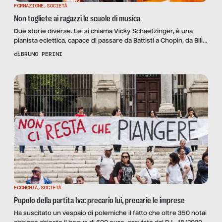
FORMAZIONE
,
SOCIETÀ
Non togliete ai ragazzi le scuole di musica
Due storie diverse. Lei si chiama Vicky Schaetzinger, è una
pianista eclettica, capace di passare da Battisti a Chopin, da Bill
Evans a Keith Jarrett; e forse non è un caso che per quindici
di
BRUNO PERINI
anni abbia accompagnato Milva al pianoforte. Lui si chiama
Alessandro Marra ed è un violinista classico. È uscito dal
Conservatorio Rossini […]
ECONOMIA
,
SOCIETÀ
Popolo della partita Iva: precario lui, precarie le imprese
Ha suscitato un vespaio di polemiche il fatto che oltre 350 notai