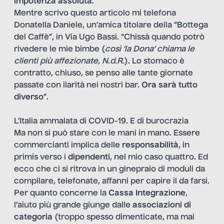
impotenza assoluta
.
Mentre scrivo questo articolo mi telefona
Donatella Daniele, un’amica titolare della “Bottega
del Caffè”, in Via Ugo Bassi. “Chissà quando potrò
rivedere le mie bimbe (
così ‘la Dona’ chiama le
clienti più affezionate, N.d.R.
). Lo stomaco è
contratto, chiuso, se penso alle tante giornate
passate con ilarità nei nostri bar.
Ora sarà tutto
diverso
”.
L’Italia ammalata di COVID-19. E di burocrazia
Ma non si può stare con le mani in mano. Essere
commercianti implica delle
responsabilità
, in
primis verso i
dipendenti
, nel mio caso quattro. Ed
ecco che ci si ritrova in un ginepraio di moduli da
compilare, telefonate, affanni per capire il da farsi.
Per quanto concerne la
Cassa Integrazione
,
l’aiuto più grande giunge dalle
associazioni di
categoria
(troppo spesso dimenticate, ma mai