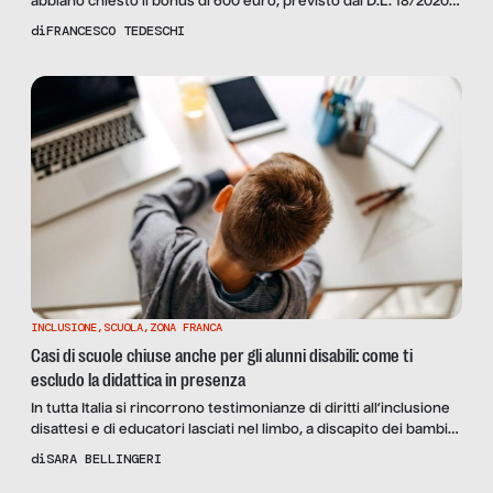
abbiano chiesto il bonus di 600 euro, previsto dal D.L. 18/2020
come sostegno alle partite Iva in difficoltà a causa
di
FRANCESCO TEDESCHI
dell’emergenza epidemiologica da COVID-19. La notizia invece
non ha sorpreso per niente gli addetti ai lavori, quelli che per
mestiere, competenze ed esperienze […]
INCLUSIONE
,
SCUOLA
,
ZONA FRANCA
Casi di scuole chiuse anche per gli alunni disabili: come ti
escludo la didattica in presenza
In tutta Italia si rincorrono testimonianze di diritti all’inclusione
disattesi e di educatori lasciati nel limbo, a discapito dei bambini
con disabilità e bisogni educativi speciali. Ne abbiamo raccolte
di
SARA BELLINGERI
alcune.