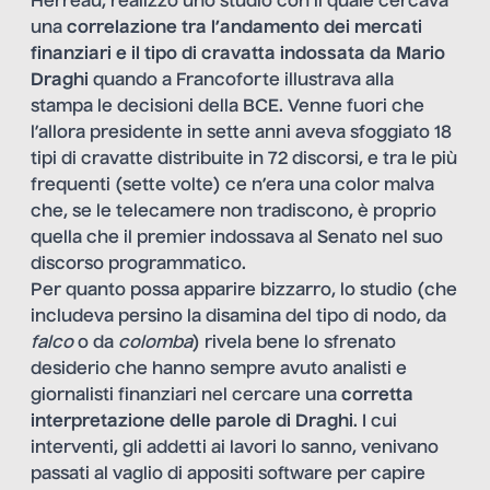
Herreau, realizzò uno studio con il quale cercava
una
correlazione tra l’andamento dei mercati
finanziari e
il tipo di cravatta indossata da Mario
Draghi
quando a Francoforte illustrava alla
stampa le decisioni della BCE. Venne fuori che
l’allora presidente in sette anni aveva sfoggiato 18
tipi di cravatte distribuite in 72 discorsi, e tra le più
frequenti (sette volte) ce n’era una color malva
che, se le telecamere non tradiscono, è proprio
quella che il premier indossava al Senato nel suo
discorso programmatico.
Per quanto possa apparire bizzarro, lo studio (che
includeva persino la disamina del tipo di nodo, da
falco
o da
colomba
) rivela bene lo sfrenato
desiderio che hanno sempre avuto analisti e
giornalisti finanziari nel cercare una
corretta
interpretazione delle parole di Draghi
. I cui
interventi, gli addetti ai lavori lo sanno, venivano
passati al vaglio di appositi software per capire