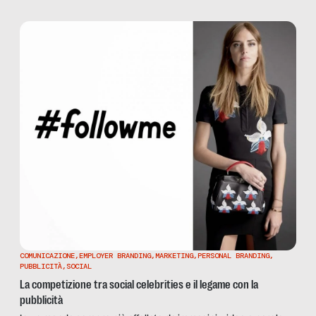
Jacopo Massaro, sindaco di Belluno e delegato ANCI, e Senia
Bacci Graziani, della direzione nazionale di DirEL.
COMUNICAZIONE
,
EMPLOYER BRANDING
,
MARKETING
,
PERSONAL BRANDING
,
PUBBLICITÀ
,
SOCIAL
La competizione tra social celebrities e il legame con la
pubblicità