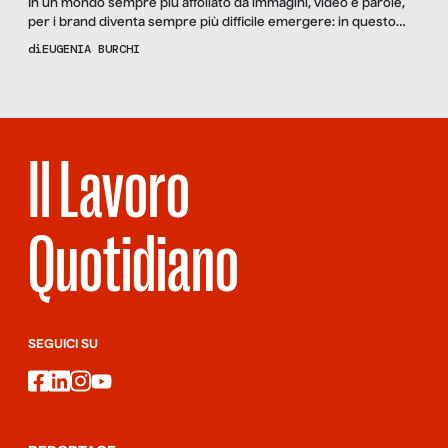
In un mondo sempre più affollato da immagini, video e parole,
per i brand diventa sempre più difficile emergere: in questo
contesto, i social media sono diventati un must-to-have per
di
EUGENIA BURCHI
tutte le aziende che vogliono davvero comunicare e interagire
con il proprio pubblico. Ma essere presenti e autopromuoversi
spesso non basta. È talvolta necessario chiedere […]
Il Lavoro
Quotidiano
SEGUICI SU
facebook
linkedin
instagram
youtube