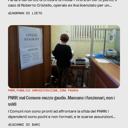
Parlare del diritto di critica è di moda – fino a un certo punto. Il
caso di Roberto Cristello, operaio ex Ilva licenziato per un
commento su Facebook, e del Comune di Milano che limita le
di
NORMAN DI LIETO
esternazioni dei dipendenti, con l’opinione di Fabio Salvi,
dirigente delle risorse umane di Flixbus.
PNRR
,
PUBBLICA AMMINISTRAZIONE
,
ZONA FRANCA
PNRR: mal Comune mezzo gaudio. Mancano i funzionari, non i
soldi
I Comuni non sono pronti ad affrontare la sfida del PNRR: i
dipendenti sono pochi e non formati, e le scarse assunzioni
previste da Brunetta non colmeranno il gap. La testimonianza di
di
GIANNI DI BARI