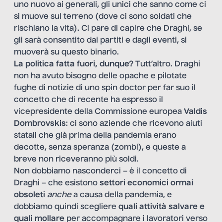
uno nuovo ai generali, gli unici che sanno come ci
si muove sul terreno (dove ci sono soldati che
rischiano la vita). Ci pare di capire che Draghi, se
gli sarà consentito dai partiti e dagli eventi, si
muoverà su questo binario.
La politica fatta fuori, dunque?
Tutt’altro. Draghi
non ha avuto bisogno delle opache e pilotate
fughe di notizie di uno spin doctor per far suo il
concetto che di recente ha espresso il
vicepresidente della Commissione europea
Valdis
Dombrovskis
: ci sono aziende che ricevono aiuti
statali che già prima della pandemia erano
decotte, senza speranza (zombi), e queste a
breve non riceveranno più soldi.
Non dobbiamo nasconderci – è il concetto di
Draghi – che esistono
settori economici
ormai
obsoleti
anche
a causa della pandemia, e
dobbiamo quindi scegliere
quali attività salvare e
quali mollare
per accompagnare i lavoratori verso