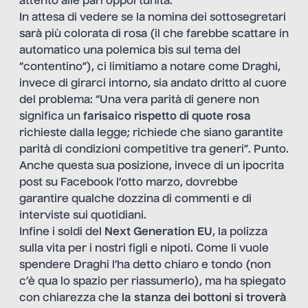
attento alle pari opportunità.
In attesa di vedere se la nomina dei sottosegretari
sarà più colorata di rosa (il che farebbe scattare in
automatico una polemica bis sul tema del
“contentino”), ci limitiamo a notare come Draghi,
invece di girarci intorno, sia andato dritto al cuore
del problema: “Una vera parità di genere non
significa un
farisaico rispetto di quote rosa
richieste dalla legge; richiede che siano garantite
parità di condizioni competitive tra generi”. Punto.
Anche questa sua posizione, invece di un ipocrita
post su Facebook l’otto marzo, dovrebbe
garantire qualche dozzina di commenti e di
interviste sui quotidiani.
Infine i soldi del
Next Generation EU
, la polizza
sulla vita per i nostri figli e nipoti. Come li vuole
spendere Draghi l’ha detto chiaro e tondo (non
c’è qua lo spazio per riassumerlo), ma ha spiegato
con chiarezza che
la stanza dei bottoni si troverà