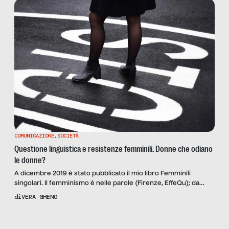
degli […]
COMUNICAZIONE
,
SOCIETÀ
Questione linguistica e resistenze femminili. Donne che odiano
le donne?
A dicembre 2019 è stato pubblicato il mio libro Femminili
singolari. Il femminismo è nelle parole (Firenze, EffeQu); da
allora, ho avuto modo di presentarlo in varie città. Nella maggior
di
VERA GHENO
parte dei casi, il momento delle domande del pubblico è stato
assai animato, con numerosi interventi, fortunatamente non
Scopri
la Rivista
NUMERO 83 –
tutti sempre concordi con le mie tesi: […]