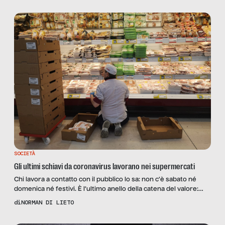
offerti. Gli articoli sono coordinati e curati da Elena Farinelli ma
Senza Filtro […]
SOCIETÀ
Gli ultimi schiavi da coronavirus lavorano nei supermercati
Chi lavora a contatto con il pubblico lo sa: non c’è sabato né
domenica né festivi. È l’ultimo anello della catena del valore:
prima c’è l’ideazione del prodotto, la messa a punto, la
di
NORMAN DI LIETO
produzione, poi la vendita finale, e loro a chiusura del cerchio,
alla fine. Così si sentono gli ultimi anche nella considerazione