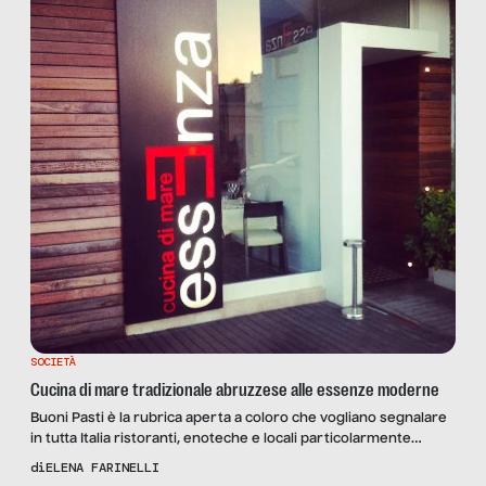
SOCIETÀ
Cucina di mare tradizionale abruzzese alle essenze moderne
Buoni Pasti è la rubrica aperta a coloro che vogliano segnalare
in tutta Italia ristoranti, enoteche e locali particolarmente
indicati per pause pranzo o cene di lavoro, con un occhio
di
ELENA FARINELLI
attento non soltanto al menù ma anche al contesto e ai servizi