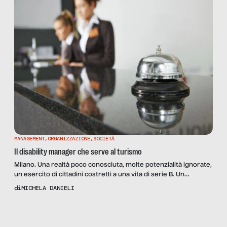
MANAGEMENT
,
ORGANIZZAZIONE
,
SOCIETÀ
Il disability manager che serve al turismo
Milano. Una realtà poco conosciuta, molte potenzialità ignorate,
un esercito di cittadini costretti a una vita di serie B. Un
business perduto. Sono i tratti più marcati del panorama
di
MICHELA DANIELI
inerente i servizi a tutto tondo per persone con disabilità, in
Italia, in epoca pre COVID-19. Oggi il virus ha potenziato quel
Scopri
la Rivista
disabile che, in un […]
NUMERO 77 –