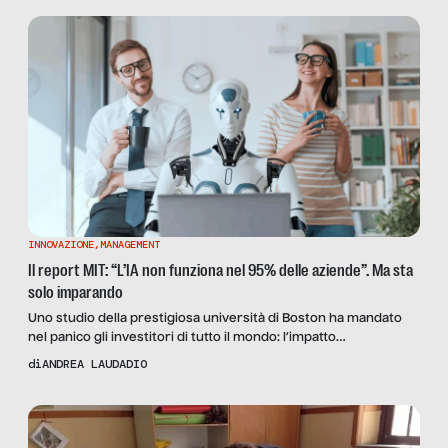
INNOVAZIONE
,
MANAGEMENT
Il report MIT: “L’IA non funziona nel 95% delle aziende”. Ma sta
solo imparando
Uno studio della prestigiosa università di Boston ha mandato
nel panico gli investitori di tutto il mondo: l’impatto
dell’intelligenza artificiale sul lavoro sarebbe sovrastimato. Ma
di
ANDREA LAUDADIO
siamo sicuri che lo studio rappresenti la realtà in modo fedele?
La nostra analisi