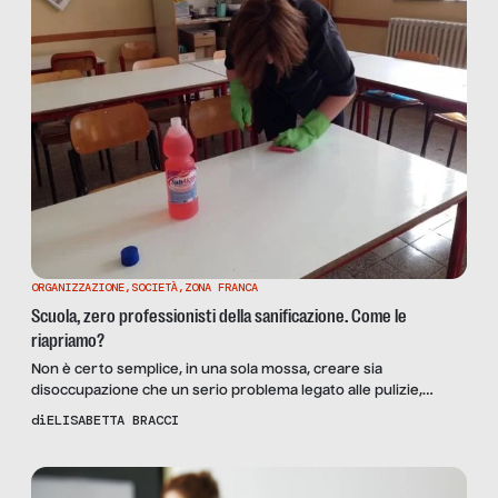
ORGANIZZAZIONE
,
SOCIETÀ
,
ZONA FRANCA
Scuola, zero professionisti della sanificazione. Come le
riapriamo?
Non è certo semplice, in una sola mossa, creare sia
disoccupazione che un serio problema legato alle pulizie,
l’igiene e la sanificazione dei plessi scolastici. Eppure, eccoci
di
ELISABETTA BRACCI
qui a parlarne. Con l’assunzione di 11.000 bidelli e la creazione di
5.000 esuberi, lo Stato ha creato più disoccupati del caso ILVA
(circa 3.000 esuberi), ma la […]