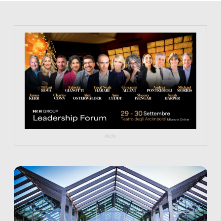
https://tinyurl.com/363fvfm9
Adv