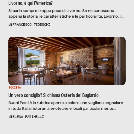
Livorno, è qui l’America?
Si parla sempre troppo poco di Livorno. Se ne conoscono
appena la storia, le caratteristiche e le particolarità. Livorno, il
porto della Toscana, è da tutti considerata un luogo di transito
di
FRANCESCO TEDESCHI
verso le altre destinazioni della regione, assai più ambite e
blasonate, come Firenze, Siena, Pisa, Lucca. La cronaca spesso
la porta alla ribalta per […]
SOCIETÀ
Un vero consiglio? Si chiama Osteria del Bugiardo
Buoni Pasti è la rubrica aperta a coloro che vogliano segnalare
in tutta Italia ristoranti, enoteche e locali particolarmente
indicati per pause pranzo o cene di lavoro, con un occhio
di
ELENA FARINELLI
attento non soltanto al menù ma anche al contesto e ai servizi
offerti. Gli articoli sono coordinati e curati da Elena Farinelli ma
Scopri
la
Senza Filtro […]
Rivista