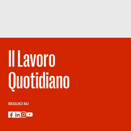
NUMERO
70 – VEDI
NAPOLI
Il Lavoro
Quotidiano
SEGUICI SU
facebook
linkedin
instagram
youtube