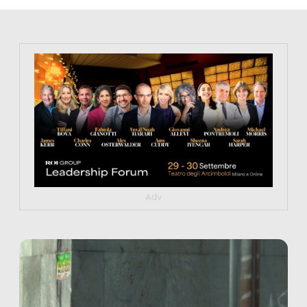
https://tinyurl.com/363fvfm9
Adv