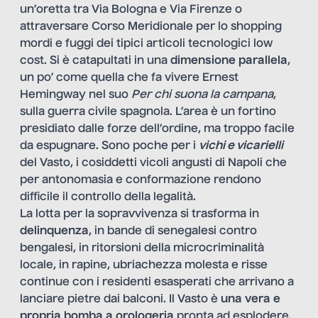
un’oretta tra Via Bologna e Via Firenze o
attraversare Corso Meridionale per lo shopping
mordi e fuggi dei tipici articoli tecnologici low
cost. Si è catapultati in una
dimensione parallela
,
un po’ come quella che fa vivere Ernest
Hemingway nel suo
Per chi suona la campana
,
sulla guerra civile spagnola. L’area è un fortino
presidiato dalle forze dell’ordine, ma troppo facile
da espugnare. Sono poche per i
vichi e vicarielli
del Vasto, i cosiddetti vicoli angusti di Napoli che
per antonomasia e conformazione rendono
difficile il controllo della legalità.
La lotta per la sopravvivenza si trasforma in
delinquenza
, in bande di senegalesi contro
bengalesi, in ritorsioni della microcriminalità
locale, in rapine, ubriachezza molesta e risse
continue con i residenti esasperati che arrivano a
lanciare pietre dai balconi. Il Vasto è
una vera e
propria bomba a orologeria
pronta ad esplodere.