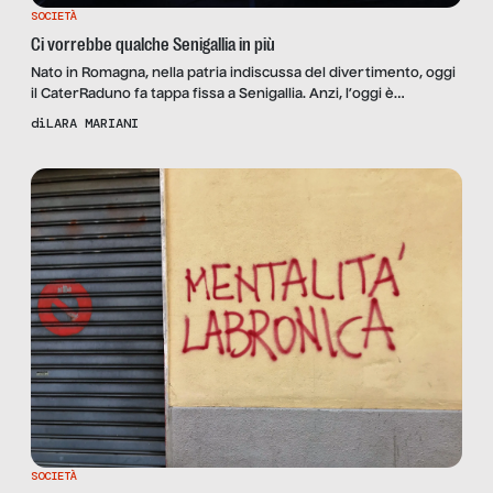
SOCIETÀ
Ci vorrebbe qualche Senigallia in più
Nato in Romagna, nella patria indiscussa del divertimento, oggi
il CaterRaduno fa tappa fissa a Senigallia. Anzi, l’oggi è
un’indicazione temporale po’ riduttiva, visto che in realtà sono
di
LARA MARIANI
tredici anni che il festival è attraccato a Senigallia e non sgancia
l’ancora. Perché lasciare la Romagna e il suo immenso pubblico
per spostarsi nelle Marche? Certo, […]
SOCIETÀ