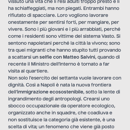
vissuto una vita che li resi adulti troppo presto e li
ha schiaffeggiati, ma non piegati. Entrambi hanno
rifiutato di spacciare. Loro vogliono lavorare
onestamente per sentirsi forti, per mangiare, per
vivere. Sono i più giovani e i più arrabbiati, perché
come i residenti sono vittime del sistema Vasto. Si
sentono napoletani perché la città la vivono; sono
tra quei migranti che hanno stupito tutti provando
a scattarsi
un selfie con Matteo Salvini
, quando di
recente il Ministro dell’Interno è tornato a far
visita al quartiere.
Non solo l’esercito dei settanta vuole lavorare con
dignità. Così a Napoli è nata la nuova frontiera
dell’
immigrazione ecosostenibile
, sotto la lente di
ingrandimento degli antropologi. Crearsi uno
sbocco occupazionale da operatore ecologico,
organizzato anche in squadre, che coadiuva e
non sostituisce la categoria già esistente, è una
scelta di vita; un fenomeno che viene già posto