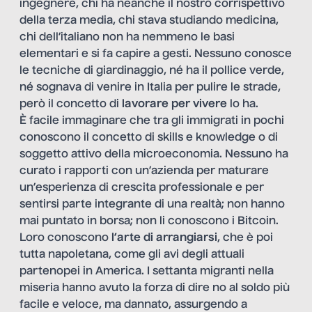
ingegnere, chi ha neanche il nostro corrispettivo
della terza media, chi stava studiando medicina,
chi dell’italiano non ha nemmeno le basi
elementari e si fa capire a gesti. Nessuno conosce
le tecniche di giardinaggio, né ha il pollice verde,
né sognava di venire in Italia per pulire le strade,
però il concetto di
lavorare per vivere
lo ha.
È facile immaginare che tra gli immigrati in pochi
conoscono il concetto di skills e knowledge o di
soggetto attivo della microeconomia. Nessuno ha
curato i rapporti con un’azienda per maturare
un’esperienza di crescita professionale e per
sentirsi parte integrante di una realtà; non hanno
mai puntato in borsa; non li conoscono i Bitcoin.
Loro conoscono
l’arte di arrangiarsi
, che è poi
tutta napoletana, come gli avi degli attuali
partenopei in America. I settanta migranti nella
miseria hanno avuto la forza di dire no al soldo più
facile e veloce, ma dannato, assurgendo a