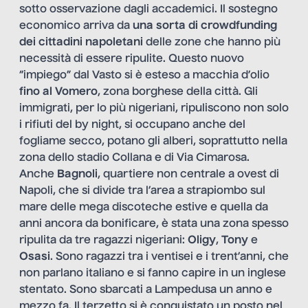
sotto osservazione dagli accademici. Il sostegno
economico arriva da
una sorta di crowdfunding
dei cittadini napoletani
delle zone che hanno più
necessità di essere ripulite. Questo nuovo
“impiego” dal Vasto si è esteso a macchia d’olio
fino al Vomero
, zona borghese della città. Gli
immigrati, per lo più nigeriani, ripuliscono non solo
i rifiuti del by night, si occupano anche del
fogliame secco, potano gli alberi, soprattutto nella
zona dello stadio Collana e di Via Cimarosa.
Anche
Bagnoli
, quartiere non centrale a ovest di
Napoli, che si divide tra l’area a strapiombo sul
mare delle mega discoteche estive e quella da
anni ancora da bonificare, è stata una zona spesso
ripulita da tre ragazzi nigeriani:
Oligy
,
Tony
e
Osasi
. Sono ragazzi tra i ventisei e i trent’anni, che
non parlano italiano e si fanno capire in un inglese
stentato. Sono sbarcati a Lampedusa un anno e
mezzo fa. Il terzetto si è conquistato un posto nel