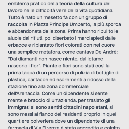
emblema pratico della
teoria della cultura del
lavoro
nelle difficoltà vere della vita quotidiana.
Tutto è nato un mesetto fa con un
gruppo di
raccolta
in Piazza Principe Umberto, la più sporca
e abbandonata della zona. Prima hanno ripulito le
aiuole dai rifiuti, poi diserbato i marciapiedi dalle
erbacce e ripiantato fiori colorati con nel cuore
una semplice metafora, come cantava De Andrè:
“Dai diamanti non nasce niente, dal letame
nascono i fior”.
Piante e fiori
sono stati così la
prima tappa di un percorso di pulizia di bottiglie di
plastica, cartacce ed escrementi a ridosso della
stazione fino alla zona commerciale
dell’Arenaccia. Come un dipendente si sente
mente e braccio di un’azienda, per traslato
gli
immigrati si sono sentiti cittadini napoletani
, si
sono messi al fianco dei residenti proprio in quel
quartiere polveriera dove un dipendente di una
farmacia di Via Firenze è stato aggredito e colpito