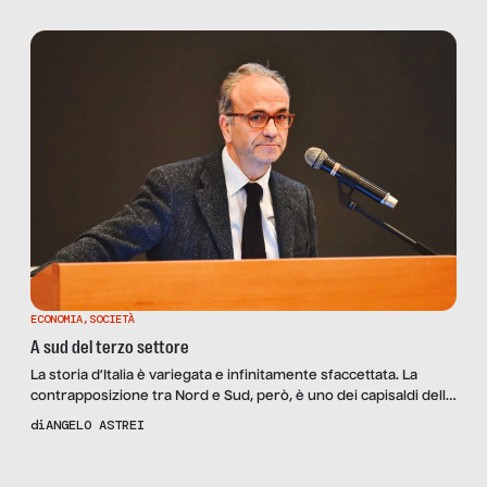
che coinvolge anche il Metaverso annunciato da Facebook.
ECONOMIA
,
SOCIETÀ
A sud del terzo settore
La storia d’Italia è variegata e infinitamente sfaccettata. La
contrapposizione tra Nord e Sud, però, è uno dei capisaldi della
discussione politico-economica della quale, da decenni, siamo
di
ANGELO ASTREI
attori e spettatori. Con l’accentuazione delle differenze tra
visioni e missioni provocata dallo tsunami del COVID, abbiamo
scelto di chiedere le ragioni di questa spaccatura a Carlo