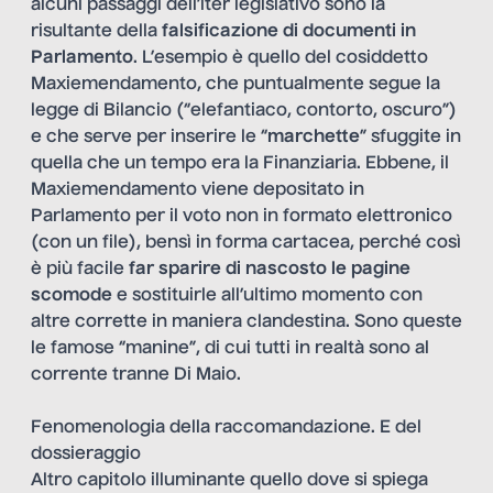
alcuni passaggi dell’iter legislativo sono la
risultante della
falsificazione di documenti in
Parlamento
. L’esempio è quello del cosiddetto
Maxiemendamento, che puntualmente segue la
legge di Bilancio (“elefantiaco, contorto, oscuro”)
e che serve per inserire le “
marchette
” sfuggite in
quella che un tempo era la Finanziaria. Ebbene, il
Maxiemendamento viene depositato in
Parlamento per il voto non in formato elettronico
(con un file), bensì in forma cartacea, perché così
è più facile
far sparire di nascosto le pagine
scomode
e sostituirle all’ultimo momento con
altre corrette in maniera clandestina. Sono queste
le famose “manine”, di cui tutti in realtà sono al
corrente tranne Di Maio.
Fenomenologia della raccomandazione. E del
dossieraggio
Altro capitolo illuminante quello dove si spiega