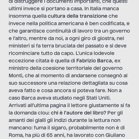
di distruggere i documenti importanti, che questi
ultimi invece si portano a casa. In Italia manca
insomma quella
cultura della transizione
che
invece nella politica americana è ben codificata, e
che garantisce continuità di lavoro tra un governo
e l’altro, mentre da noi, a ogni giro di giostra, nei
ministeri si fa terra bruciata del passato e si deve
ricominciare tutto da capo. L’unica lodevole
eccezione citata è quella di
Fabrizio Barca
, ex
ministro della coesione territoriale del governo
Monti, che al momento di andarsene consegnò al
suo successore una relazione dettagliata su cosa
aveva fatto e cosa ancora si poteva fare. Non a
caso Barca aveva studiato negli Stati Uniti.
Arrivati all’ultima pagina il lettore giustamente si fa
la domanda clou:
chi è l’autore del libro?
Per gli
amanti dei gialli gli indizi durante la lettura non
mancano: fuma il sigaro, probabilmente non è di
Roma, ha più di 65 anni, ha lavorato con Giuliano