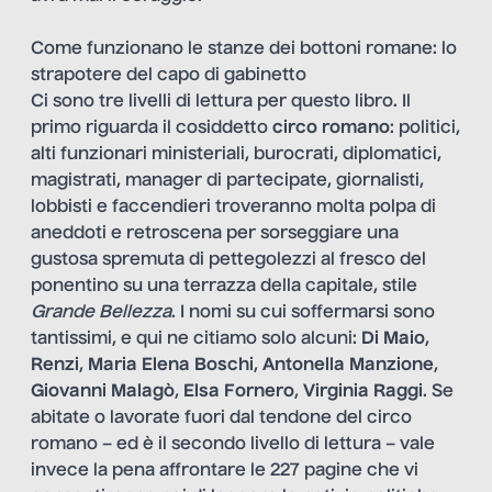
Come funzionano le stanze dei bottoni romane: lo
strapotere del capo di gabinetto
Ci sono tre livelli di lettura per questo libro. Il
primo riguarda il cosiddetto
circo romano
: politici,
alti funzionari ministeriali, burocrati, diplomatici,
magistrati, manager di partecipate, giornalisti,
lobbisti e faccendieri troveranno molta polpa di
aneddoti e retroscena per sorseggiare una
gustosa spremuta di pettegolezzi al fresco del
ponentino su una terrazza della capitale, stile
Grande Bellezza
. I nomi su cui soffermarsi sono
tantissimi, e qui ne citiamo solo alcuni:
Di Maio
,
Renzi
,
Maria Elena Boschi
,
Antonella Manzione
,
Giovanni Malagò
,
Elsa Fornero
,
Virginia Raggi
. Se
abitate o lavorate fuori dal tendone del circo
romano – ed è il secondo livello di lettura – vale
invece la pena affrontare le 227 pagine che vi