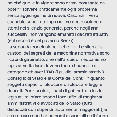
poiché quelle in vigore sono ormai così tante da
poter risolvere praticamente ogni problema
senza aggiungerne di nuove. Casomai il vero
scandalo sono le troppe norme che muoiono di
stenti nel silenzio generale, perché negli anni
successivi non vengono emanati i decreti attuativi
(e il record è del governo Renzi).
La seconda conclusione è che i veri e silenziosi
custodi dei segreti della macchina normativa sono
i
capi di gabinetto
, che nell’arcaico meccanismo
legislativo italiano devono tenersi buone tre
categorie chiave: i
TAR
(i giudici amministrativi) il
Consiglio di Stato
e la
Corte dei Conti
, in quanto
soggetti capaci di bloccare o sbloccare leggi e
decreti. Per riuscirci, i capi di gabinetto a inizio
legislatura infarciscono i loro uffici di magistrati
amministrativi o avvocati dello Stato (tutti
distaccati con stipendi lautamente maggiorati), e
se per caso non hanno nomi disponibili se li fanno