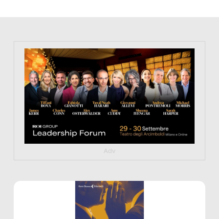
https://tinyurl.com/363fvfm9
Adv