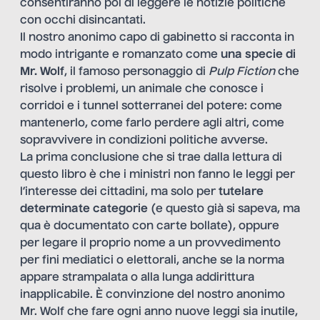
consentiranno poi di leggere le notizie politiche
con occhi disincantati.
Il nostro anonimo capo di gabinetto si racconta in
modo intrigante e romanzato come
una specie di
Mr. Wolf
, il famoso personaggio di
Pulp Fiction
che
risolve i problemi, un animale che conosce i
corridoi e i tunnel sotterranei del potere: come
mantenerlo, come farlo perdere agli altri, come
sopravvivere in condizioni politiche avverse.
La prima conclusione che si trae dalla lettura di
questo libro è che i ministri non fanno le leggi per
l’interesse dei cittadini, ma solo per
tutelare
determinate categorie
(e questo già si sapeva, ma
qua è documentato con carte bollate), oppure
per legare il proprio nome a un provvedimento
per fini mediatici o elettorali, anche se la norma
appare strampalata o alla lunga addirittura
inapplicabile. È convinzione del nostro anonimo
Mr. Wolf che fare ogni anno nuove leggi sia inutile,