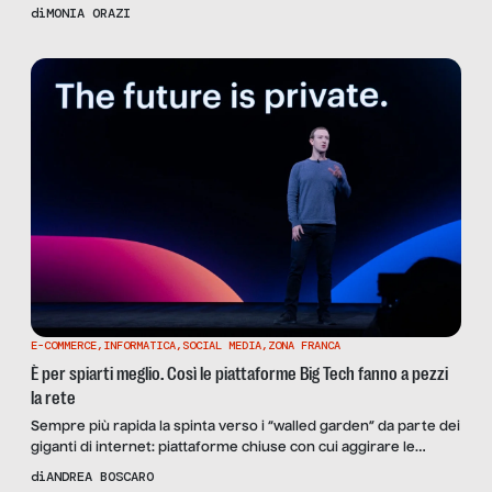
2015 il 64,1 per cento delle aziende italiane ha inserito al proprio
di
MONIA ORAZI
interno stagisti o neolaureati, mentre le uniche assunzioni
hanno riguardato appena il 5,1 per cento e tra queste soltanto
pochissimi […]
E-COMMERCE
,
INFORMATICA
,
SOCIAL MEDIA
,
ZONA FRANCA
È per spiarti meglio. Così le piattaforme Big Tech fanno a pezzi
la rete
Sempre più rapida la spinta verso i “walled garden” da parte dei
giganti di internet: piattaforme chiuse con cui aggirare le
limitazioni imposte dalle nuove norme sulla privacy degli utenti
di
ANDREA BOSCARO
e sul tracciamento tramite cookie di terze parti. Una strategia