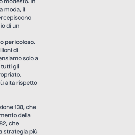
ro modesto. In
a moda, il
 percepiscono
io di un
lto pericoloso.
lioni di
Pensiamo solo a
utti gli
ropriato.
iù alta rispetto
zione 138, che
amento della
182, che
La strategia più