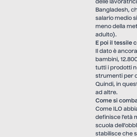
delle lavoratri
Bangladesh, che
salario medio si
meno della metà
adulto).
E poi il tessile
Il dato è ancora
bambini, 12.800
tutti i prodotti
strumenti per c
Quindi, in quest
ad altre.
Come si combat
Come ILO abbiam
definisce l’età
scuola dell’obb
stabilisce che s