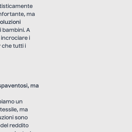
atisticamente
onfortante, ma
oluzioni
i bambini. A
incrociare i
 che tutti i
 spaventosi, ma
bbiamo un
 tessile, ma
zioni sono
del reddito