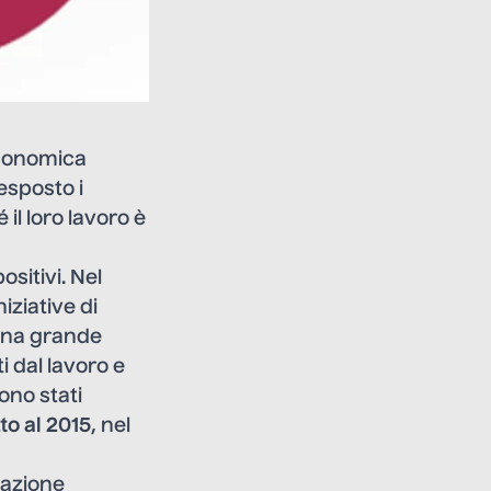
economica
 esposto i
 il loro lavoro è
ositivi. Nel
niziative di
 una grande
i dal lavoro e
ono stati
to al 2015
, nel
zzazione