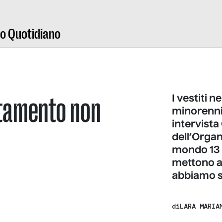
ro Quotidiano
uttamento non
I vestiti n
minorenni,
intervista
dell’Organ
mondo 13 m
mettono al
abbiamo s
di
LARA MARIA