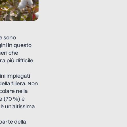
re sono
gini in questo
eri che
a più difficile
ini impiegati
lla filiera. Non
colare nella
e
(70 %) è
 è un’altissima
 parte della