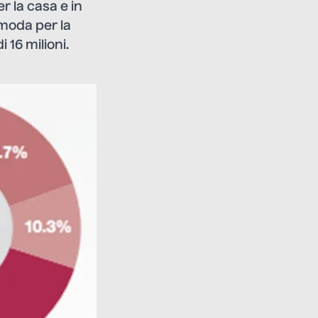
er la casa e in
 moda per la
 16 milioni.