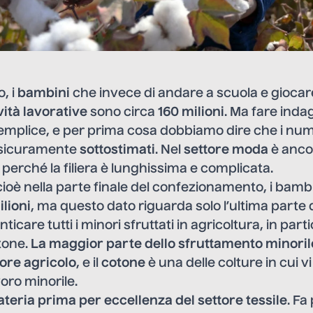
o, i
bambini
che invece di andare a scuola e gioca
ività lavorative
sono circa
160 milioni
. Ma fare inda
mplice, e per prima cosa dobbiamo dire che i num
sicuramente
sottostimati
. Nel
settore moda
è ancor
 perché la filiera è lunghissima e complicata.
 cioè nella parte finale del confezionamento, i bamb
ilioni
, ma questo dato riguarda solo l’ultima parte de
care tutti i minori sfruttati in agricoltura, in parti
tone.
La maggior parte dello sfruttamento minoril
tore agricolo
, e il
cotone
è una delle colture in cui vi
voro minorile.
teria prima per eccellenza del settore tessile
. Fa