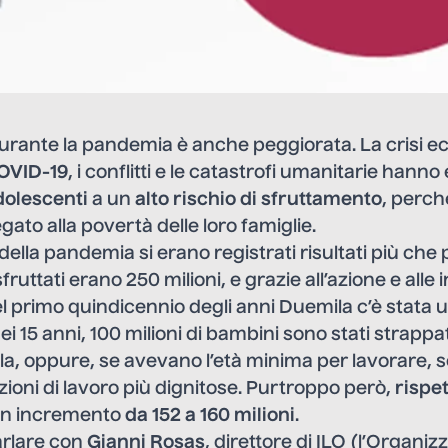
durante la pandemia è anche peggiorata. La crisi 
OVID-19
, i conflitti e le catastrofi umanitarie hanno
dolescenti
a un
alto rischio di sfruttamento
, perché
gato alla povertà delle loro famiglie.
della pandemia si erano registrati risultati più che p
fruttati erano 250 milioni, e grazie all’azione e alle i
el primo quindicennio degli anni Duemila c’è stata
ei 15 anni, 100 milioni di bambini sono stati strappat
ola, oppure, se avevano l’età minima per lavorare, s
izioni di lavoro più dignitose. Purtroppo però,
rispet
 un incremento
da 152 a 160 milioni
.
arlare con
Gianni Rosas
, direttore di ILO (l’Organi