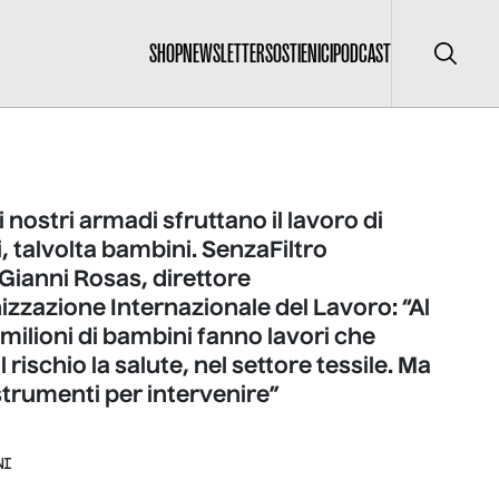
SHOP
NEWSLETTER
SOSTIENICI
PODCAST
Cerca
ei nostri armadi sfruttano il lavoro di
 talvolta bambini. SenzaFiltro
 Gianni Rosas, direttore
izzazione Internazionale del Lavoro: “Al
ilioni di bambini fanno lavori che
 rischio la salute, nel settore tessile. Ma
trumenti per intervenire”
NI