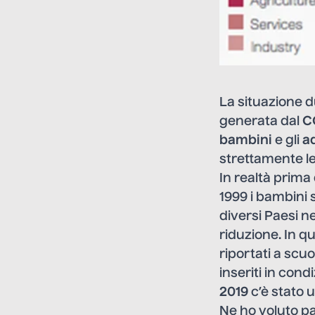
La situazione 
generata dal
C
bambini
e gli
a
strettamente le
In realtà prima 
1999 i bambini s
diversi Paesi n
riduzione. In qu
riportati a scu
inseriti in cond
2019
c’è stato
Ne ho voluto p