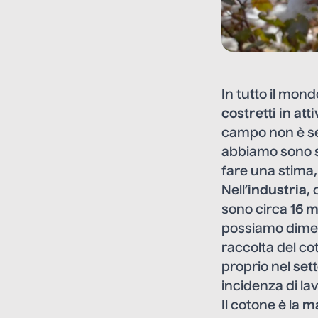
In tutto il mond
costretti in att
campo non è se
abbiamo sono 
fare una stima,
Nell’
industria
,
sono circa
16 m
possiamo dimenti
raccolta del co
proprio nel
set
incidenza di la
Il cotone è la
ma