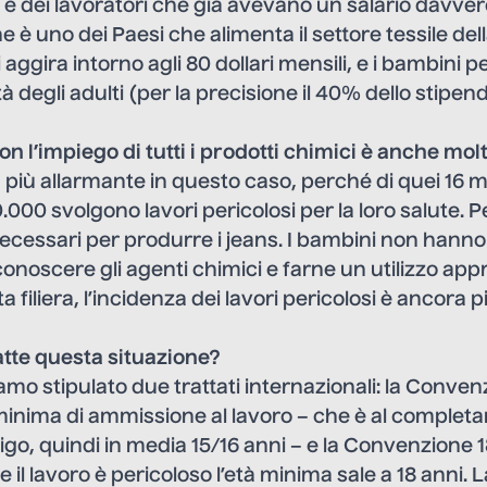
ci e dei lavoratori che già avevano un salario davve
 è uno dei Paesi che alimenta il settore tessile dell
 aggira intorno agli 80 dollari mensili, e i bambini
 degli adulti (per la precisione il 40% dello stipend
 con l’impiego di tutti i prodotti chimici è anche mo
 più allarmante in questo caso, perché di quei 16 mi
.000 svolgono lavori pericolosi per la loro salute. 
 necessari per produrre i jeans. I bambini non hanno t
onoscere gli agenti chimici e farne un utilizzo app
a filiera, l’incidenza dei lavori pericolosi è ancora p
te questa situazione?
o stipulato due trattati internazionali: la Conven
 minima di ammissione al lavoro – che è al complet
ligo, quindi in media 15/16 anni – e la Convenzione 
e il lavoro è pericoloso l’età minima sale a 18 anni. 