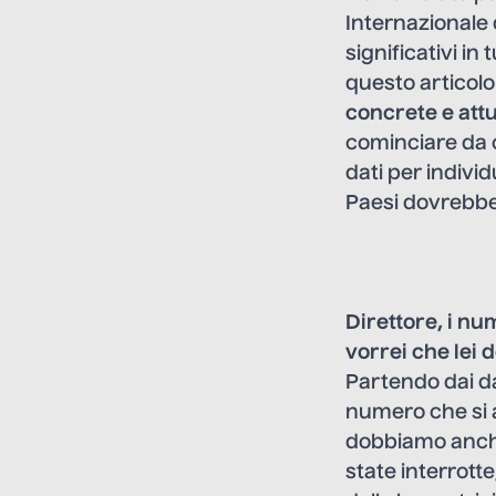
Internazionale
significativi i
questo articol
concrete e attu
cominciare da c
dati per individu
Paesi dovrebbe
Direttore, i n
vorrei che lei 
Partendo dai da
numero che si ag
dobbiamo anche
state interrot