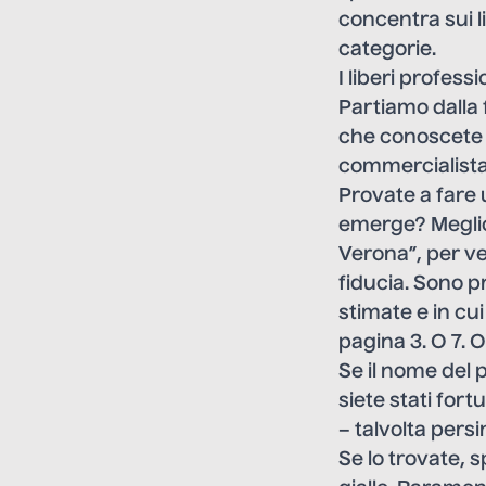
concentra sui l
categorie.
I liberi profes
Partiamo dalla f
che conoscete e 
commercialista
Provate a fare 
emerge? Meglio
Verona”, per ve
fiducia. Sono p
stimate e in cu
pagina 3. O 7. O
Se il nome del 
siete stati fort
– talvolta per
Se lo trovate, s