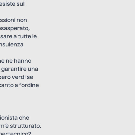
siste sul
essioni non
 esasperato,
are a tutte le
onsulenza
che ne hanno
i garantire una
bero verdi se
canto a “ordine
sionista che
m’è strutturato.
ipertecnico?