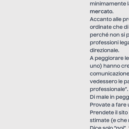
minimamente la
mercato
.
Accanto alle pr
ordinate che di
perché non si p
professioni leg
direzionale.
A peggiorare l
uno) hanno crea
comunicazione 
vedessero le p
professionale”.
Di male in pegg
Provate a fare 
Prendete il sit
stimate (e che 
Dice solo “noi”