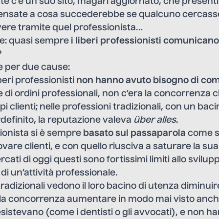
te c’è un suo sito, magari aggiornato, che presenti
 Pensate a cosa succederebbe se qualcuno cercasse
vere tramite quel professionista…
re: quasi sempre
i liberi professionisti comunican
?
 per due cause:
beri professionisti
non hanno avuto bisogno di co
di ordini professionali, non c’era la concorrenza c
pi clienti; nelle professioni tradizionali, con un bac
definito, la reputazione valeva
über alles
.
sionista si è sempre
basato sul passaparola
come s
vare clienti, e con quello riusciva a saturare la sua 
cati di oggi questi sono fortissimi limiti allo svilupp
i un’attività professionale
.
tradizionali vedono il loro bacino di utenza diminui
 la concorrenza aumentare in modo mai visto anche
esistevano (come i dentisti o gli avvocati), e non h