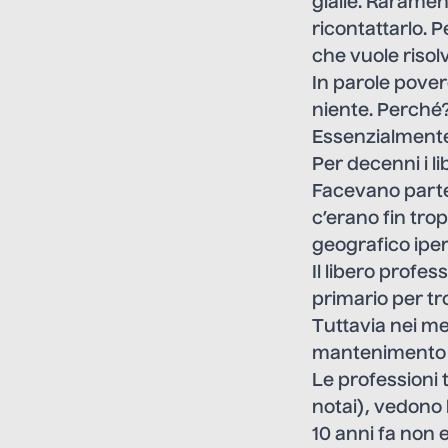
gialle. Raramen
ricontattarlo.
che vuole risol
In parole pove
niente. Perché
Essenzialmente
Per decenni i li
Facevano parte 
c’erano fin trop
geografico iper
Il libero profes
primario per tro
Tuttavia nei mer
mantenimento d
Le professioni 
notai), vedono
10 anni fa non 