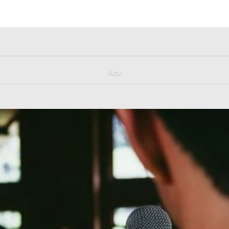
y/muster_aggiornamento
Adv