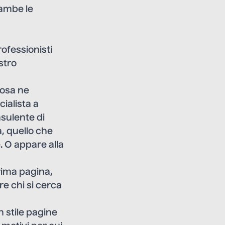
rambe le
rofessionisti
stro
cosa ne
ialista a
nsulente di
, quello che
. O appare alla
rima pagina,
re chi si cerca
n stile pagine