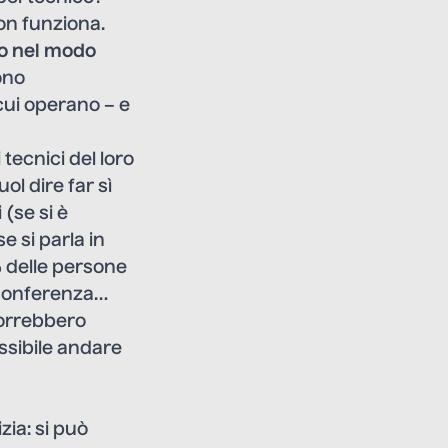
on funziona.
so nel modo
ono
 cui operano – e
ecnici del loro
ol dire far sì
 (se si è
e si parla in
% delle persone
 conferenza…
vorrebbero
ssibile andare
zia: si può