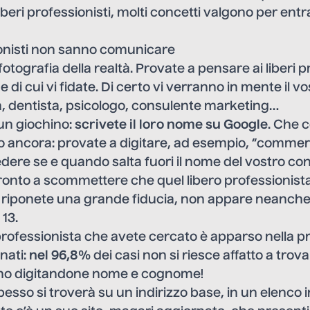
iberi professionisti, molti concetti valgono per ent
sionisti non sanno comunicare
otografia della realtà. Provate a pensare ai liberi p
di cui vi fidate. Di certo vi verranno in mente il vo
, dentista, psicologo, consulente marketing…
un giochino:
scrivete il loro nome su Google
. Che 
 ancora: provate a digitare, ad esempio, “commerc
dere se e quando salta fuori il nome del vostro co
ronto a scommettere che quel libero professionista
i riponete una grande fiducia, non appare neanche
 13.
professionista che avete cercato è apparso nella p
unati:
nel 96,8%
dei casi non si riesce affatto a trova
sino digitandone nome e cognome!
pesso si troverà su un indirizzo base, in un elenco i