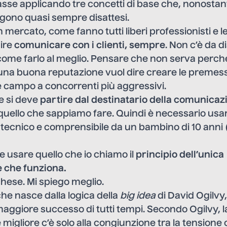
asse applicando tre concetti di base che, nonostant
ngono quasi sempre disattesi.
n mercato, come fanno tutti liberi professionisti e 
dire
comunicare con i clienti, sempre
. Non c’è da d
 come farlo al meglio. Pensare che non serva perch
una buona reputazione vuol dire creare le premess
re campo a concorrenti più aggressivi.
e si deve
partire dal destinatario della comunicaz
 quello che sappiamo fare. Quindi è necessario usa
 tecnico e comprensibile da un bambino di 10 anni 
 usare quello che io chiamo il
principio dell’unica
 che funziona.
hese. Mi spiego meglio.
he nasce dalla logica della
big idea
di
David Ogilvy
 maggiore successo di tutti tempi. Secondo Ogilvy, l
igliore c’è solo alla congiunzione tra la tensione 