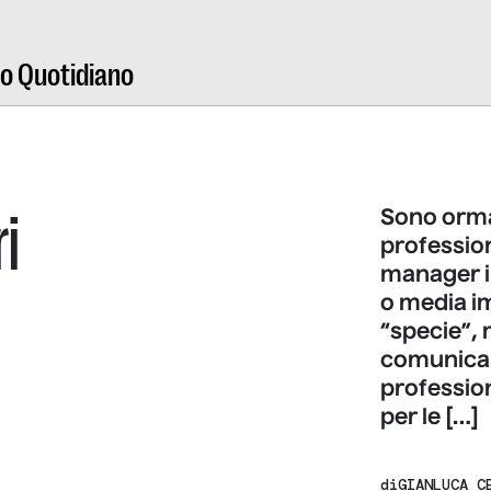
ro Quotidiano
ri
Sono ormai
profession
manager in
o media i
“specie”,
comunican
profession
per le […]
di
GIANLUCA C