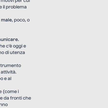
 motivi per cui
 il problema
o male
, poco, o
municare.
he c’è oggi e
ino di utenza
trumento
attività.
o e al
re (come i
 da fronti che
anno