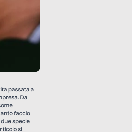
ita passata a
impresa. Da
 come
uanto faccio
e due specie
ticolo si