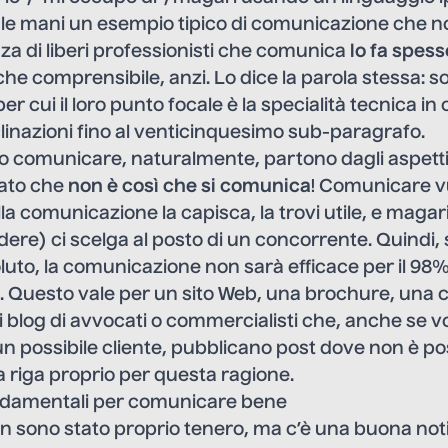
 le mani un esempio tipico di comunicazione che n
a di liberi professionisti che comunica
lo fa spes
che comprensibile, anzi. Lo dice la parola stessa: s
per cui il loro punto focale è la specialità tecnica in
clinazioni fino al venticinquesimo sub-paragrafo.
comunicare, naturalmente, partono dagli aspetti t
ato che
non è così che si comunica
! Comunicare vu
lla comunicazione la capisca, la trovi utile, e magari
dere) ci scelga al posto di un concorrente. Quindi, s
uto, la comunicazione non sarà efficace per il 98
o. Questo vale per un sito Web, una brochure, una
 blog di avvocati o commercialisti che, anche se 
 possibile cliente, pubblicano post dove non è po
a riga proprio per questa ragione.
ondamentali per comunicare bene
on sono stato proprio tenero, ma c’è una buona noti