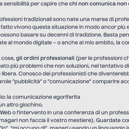
 sensibilità per capire che
chi non comunica non e
ofessioni tradizionali sono nate una marea di prof
 fatto vivono questa situazione in modo ancor più
ossono basare su decenni di tradizione. Basta pens
ate al mondo digitale – o anche al mio ambito, la c
e cose,
gli ordini professionali
(per le professioni 
to più problemi che non soluzioni, nel tentativo d
libera. Conosco dei professionisti che diventereb
arole “pubblicità” o “comunicazione” comparire ac
io: la comunicazione egoriferita
un altro giochino.
o Web o l’intervento in una conferenza di un profes
magari non faccia il vostro mestiere). Guardate co
, “io”, “mi occupo di”, magari usando un linguaggio 