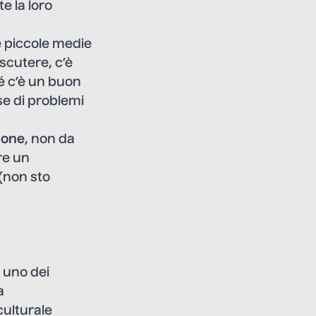
e la loro
le piccole medie
iscutere, c’è
é c’è un buon
e di problemi
ione
, non da
re un
(non sto
, uno dei
a
culturale