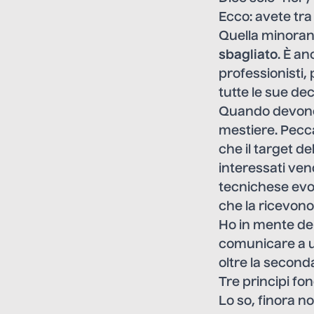
Ecco: avete tra
Quella minoranz
sbagliato
. È an
professionisti, 
tutte le sue de
Quando devono 
mestiere. Pecc
che il target de
interessati ven
tecnichese evol
che la ricevon
Ho in mente dei
comunicare a un
oltre la second
Tre principi f
Lo so, finora n