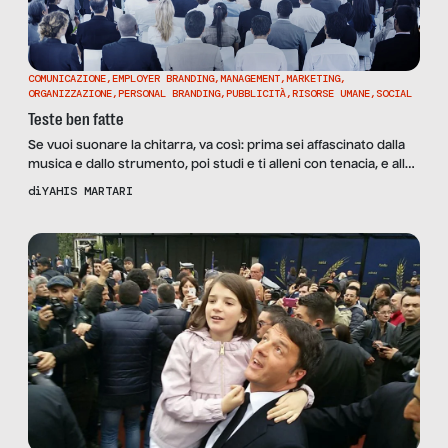
COMUNICAZIONE
,
EMPLOYER BRANDING
,
MANAGEMENT
,
MARKETING
,
ORGANIZZAZIONE
,
PERSONAL BRANDING
,
PUBBLICITÀ
,
RISORSE UMANE
,
SOCIAL
Teste ben fatte
Se vuoi suonare la chitarra, va così: prima sei affascinato dalla
musica e dallo strumento, poi studi e ti alleni con tenacia, e alla
fine forse diventi un chitarrista. Se hai anche talento, un bravo
di
YAHIS MARTARI
chitarrista. E non succede mai – dico mai – che uno diventi un
bravo chitarrista senza questi tre elementi: passione, […]