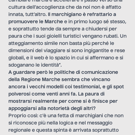
cambiare marcia e accelerare il passo verso una
cultura dell’accoglienza che da noi non è affatto
innata, tutt’altro.
Il marchigiano è refrattario a
promuovere le Marche
e in primo luogo sé stesso,
e soprattutto tende da sempre a chiudersi per
paura che i suoi gioielli turistici vengano rubati. Un
atteggiamento simile non basta più perché le
dimensioni del viaggiare si sono ingigantite e rese
globali, e il web è lo spazio in cui si affermano e si
sdoganano le identità”.
A guardare però le politiche di comunicazione
della Regione Marche sembra che vincano
ancora i vecchi modelli coi testimonial, e gli spot
polverosi come venti anni fa. La paura di
mostrarsi realmente per come si è finisce per
appoggiarsi alla notorietà degli altri?
Proprio così: c’è una fetta di marchigiani che non
si riconosce più nella logica e nel messaggio
regionale e questa spinta è arrivata soprattutto