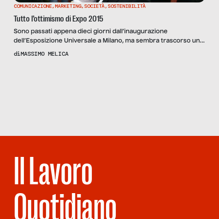
COMUNICAZIONE
,
MARKETING
,
SOCIETÀ
,
SOSTENIBILITÀ
Tutto l’ottimismo di Expo 2015
Sono passati appena dieci giorni dall’inaugurazione
dell’Esposizione Universale a Milano, ma sembra trascorso un
tempo decisamente più lungo. I temi posti all’opinione pubblica,
di
MASSIMO MELICA
attraverso i media, sono stati: l’inno italiano rivisitato, gli scontri
a Milano dei black bloc, la gaffe del Premier Matteo Renzi sulla
Scopri
la Rivista
ROLEX nota casa di orologeria svizzera e infine le lunghe […]
NUMERO 103
– TURISTI
PER CASA
Il Lavoro
Quotidiano