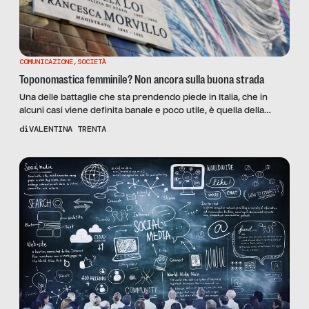
COMUNICAZIONE
,
SOCIETÀ
Toponomastica femminile? Non ancora sulla buona strada
Una delle battaglie che sta prendendo piede in Italia, che in
alcuni casi viene definita banale e poco utile, è quella della
toponomastica femminile. Per orientarci in questo dibattito, ho
di
VALENTINA TRENTA
chiesto l’ausilio e il supporto di Barbara Belotti, referente della
Regione Marche per l’Associazione Toponomastica Femminile,
guidata dalla presidente Maria Pia Ercolini e referente di […]