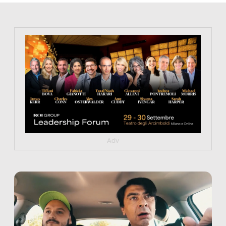
https://tinyurl.com/363fvfm9
Adv