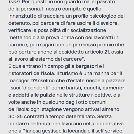
fuori
. Per questo io non guardo mai al passato
della persona. Il nostro compito è quello
innanzitutto di tracciare un profilo psicologico del
detenuto, poi cercare di fare uscire il disvalore,
verificare le possibilità di risocializzazione
mettendolo alla prova prima con dei lavoretti in
carcere, poi magari con un permesso premio che
può portare anche al cosiddetto articolo 21, ossia
al lavoro all’esterno del carcere”.
E qua entrano in campo gli
albergatori
e i
ristoratori dell’isola
. Il turismo è una manna per il
manager D’Anselmo che d’estate riesce a piazzare
i suoi “dipendenti” come
baristi, cuochi, camerieri
e addetti alle pulizie
nelle strutture ricettive, e a
volte anche in qualcuno degli otto comuni
dell’Isola: ogni stagione vengono attivati almeno
30-35 contratti a tempo determinato. Senza
contare i detenuti che lavorano nella cooperativa
che a Pianosa gestisce la locanda e il self service.