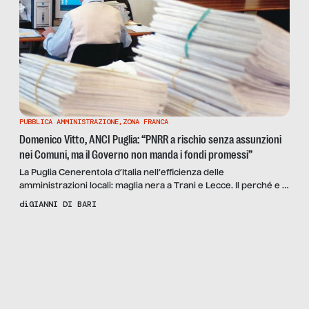
PUBBLICA AMMINISTRAZIONE
,
ZONA FRANCA
Domenico Vitto, ANCI Puglia: “PNRR a rischio senza assunzioni
nei Comuni, ma il Governo non manda i fondi promessi”
La Puglia Cenerentola d’Italia nell’efficienza delle
amministrazioni locali: maglia nera a Trani e Lecce. Il perché e le
soluzioni con il presidente ANCI Puglia Domenico Vitto e il
di
GIANNI DI BARI
segretario regionale CISL – Funzione Pubblica pugliese Aldo
Scopri
il
Gemma.
Reportage
CARCERI,
LE
NUOVE
AZIENDE