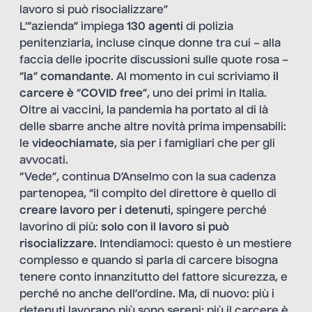
lavoro si può risocializzare”
L’“azienda” impiega
130 agenti
di polizia
penitenziaria, incluse cinque donne tra cui – alla
faccia delle ipocrite discussioni sulle quote rosa –
“
la
”
comandante
. Al momento in cui scriviamo
il
carcere è
“
COVID free
”, uno dei primi in Italia.
Oltre ai vaccini, la pandemia ha portato al di là
delle sbarre anche altre novità prima impensabili:
le
videochiamate
, sia per i famigliari che per gli
avvocati.
“Vede”, continua D’Anselmo con la sua cadenza
partenopea, “il compito del direttore è quello di
creare lavoro per i detenuti
, spingere perché
lavorino di più:
solo con il lavoro si può
risocializzare
. Intendiamoci: questo è un mestiere
complesso e quando si parla di carcere bisogna
tenere conto innanzitutto del fattore sicurezza, e
perché no anche dell’ordine. Ma, di nuovo: più i
detenuti lavorano più sono sereni; più il carcere è