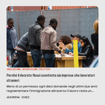
INCLUSIONE
,
OCCUPAZIONE
,
POLITICA
Perché il decreto flussi scontenta sia imprese che lavoratori
stranieri
Meno di un permesso ogni dieci domande negli ultimi due anni:
regolamentare l’immigrazione attraverso il lavoro resta un
miraggio. Parliamo delle criticità di un meccanismo che non
di
ROMINA VINCI
risponde ai bisogni reali, a partire dal fallimento del click day,
con la testimonianza di Clemente Elia, della CGIL Lombardia