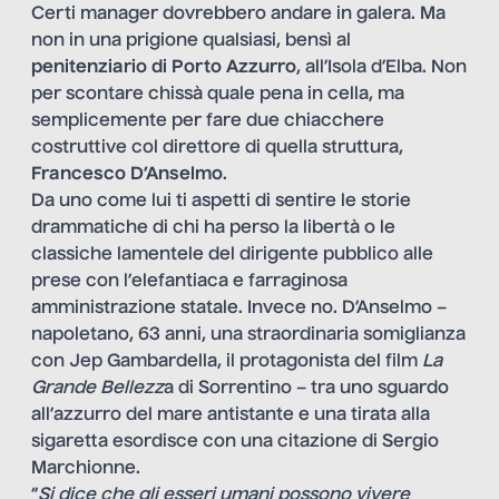
Certi manager dovrebbero andare in galera. Ma
non in una prigione qualsiasi, bensì al
penitenziario di Porto Azzurro
, all’Isola d’Elba. Non
per scontare chissà quale pena in cella, ma
semplicemente per fare due chiacchere
costruttive col direttore di quella struttura,
Francesco D’Anselmo
.
Da uno come lui ti aspetti di sentire le storie
drammatiche di chi ha perso la libertà o le
classiche lamentele del dirigente pubblico alle
prese con l’elefantiaca e farraginosa
amministrazione statale. Invece no. D’Anselmo –
napoletano, 63 anni, una straordinaria somiglianza
con Jep Gambardella, il protagonista del film
La
Grande Bellezz
a di Sorrentino – tra uno sguardo
all’azzurro del mare antistante e una tirata alla
sigaretta esordisce con una citazione di Sergio
Marchionne.
“
Si dice che gli esseri umani possono vivere