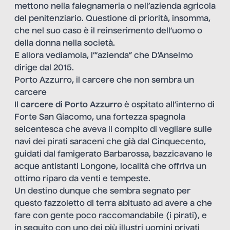
mettono nella falegnameria o nell’azienda agricola
del penitenziario. Questione di priorità, insomma,
che nel suo caso è il reinserimento dell’uomo o
della donna nella società.
E allora vediamola, l’“azienda” che D’Anselmo
dirige dal 2015.
Porto Azzurro, il carcere che non sembra un
carcere
Il
carcere di Porto Azzurro
è ospitato all’interno di
Forte San Giacomo, una fortezza spagnola
seicentesca che aveva il compito di vegliare sulle
navi dei pirati saraceni che già dal Cinquecento,
guidati dal famigerato Barbarossa, bazzicavano le
acque antistanti Longone, località che offriva un
ottimo riparo da venti e tempeste.
Un destino dunque che sembra segnato per
questo fazzoletto di terra abituato ad avere a che
fare con gente poco raccomandabile (i pirati), e
in seguito con uno dei più illustri uomini privati