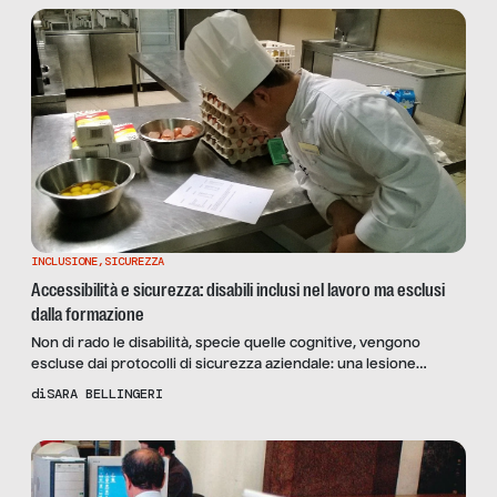
INCLUSIONE
,
SICUREZZA
Accessibilità e sicurezza: disabili inclusi nel lavoro ma esclusi
dalla formazione
Non di rado le disabilità, specie quelle cognitive, vengono
escluse dai protocolli di sicurezza aziendale: una lesione
dell’autonomia della persona disabile. Ecco alcune soluzioni al
di
SARA BELLINGERI
problema, proposte da Anna Contardi di AIPD e Rodolfo Dalla
Mora di S.I.Di.Ma.