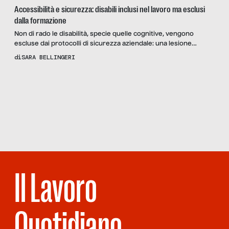
Accessibilità e sicurezza: disabili inclusi nel lavoro ma esclusi
dalla formazione
Non di rado le disabilità, specie quelle cognitive, vengono
escluse dai protocolli di sicurezza aziendale: una lesione
dell’autonomia della persona disabile. Ecco alcune soluzioni al
di
SARA BELLINGERI
problema, proposte da Anna Contardi di AIPD e Rodolfo Dalla
Mora di S.I.Di.Ma.
Scopri
la Rivista
NUMERO 114 –
IL SILENZIO
DEGLI
INDIGENTI
Il Lavoro
Quotidiano