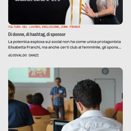
CULTURA DEL LAVORO
,
INCLUSIONE
,
ZONA FRANCA
Di donne, di hashtag, di sponsor
La polemica esplosa sui social non ha come unica protagonista
Elisabetta Franchi, ma anche certi club al femminile, gli sponsor
e la retorica di genere.
di
OSVALDO DANZI