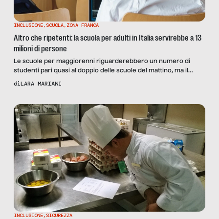
INCLUSIONE
,
SCUOLA
,
ZONA FRANCA
Altro che ripetenti: la scuola per adulti in Italia servirebbe a 13
milioni di persone
Le scuole per maggiorenni riguarderebbero un numero di
studenti pari quasi al doppio delle scuole del mattino, ma il
sistema le ignora. Sul tema intervistiamo il dirigente e
di
LARA MARIANI
fondatore della Rete Italiana Istruzione degli Adulti Emilio
Porcaro.
INCLUSIONE
,
SICUREZZA