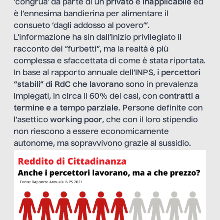
‘congrua’ da parte di un
privato
è
inapplicabile
ed
è l’ennesima bandierina per alimentare il
consueto ‘dagli addosso al povero’”.
L’informazione ha sin dall’inizio privilegiato il
racconto dei “furbetti”, ma la realtà è più
complessa e sfaccettata di come è stata riportata.
In base al rapporto annuale dell’INPS,
i percettori
“stabili” di RdC che lavorano
sono in prevalenza
impiegati, in circa il 60% dei casi, con
contratti a
termine e a tempo parziale
. Persone definite con
l’asettico
working poor
, che con il loro stipendio
non riescono a essere economicamente
autonome, ma sopravvivono grazie al sussidio.