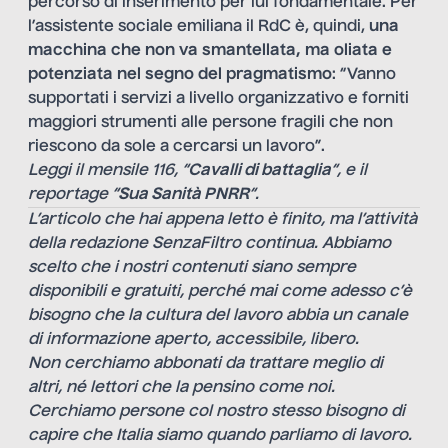
percorso di inserimento per lui fondamentale. Per
l’assistente sociale emiliana il RdC è, quindi,
una
macchina che non va smantellata, ma oliata e
potenziata nel segno del pragmatismo
: “Vanno
supportati i servizi a livello organizzativo e forniti
maggiori strumenti alle persone fragili che non
riescono da sole a cercarsi un lavoro”.
Leggi il mensile 116, “
Cavalli di battaglia
“, e il
reportage “
Sua Sanità PNRR
“.
L’articolo che hai appena letto è finito, ma l’attività
della redazione SenzaFiltro continua. Abbiamo
scelto che i nostri contenuti siano sempre
disponibili e gratuiti, perché mai come adesso c’è
bisogno che la cultura del lavoro abbia un canale
di informazione aperto, accessibile, libero.
Non cerchiamo abbonati da trattare meglio di
altri, né lettori che la pensino come noi.
Cerchiamo persone col nostro stesso bisogno di
capire che Italia siamo quando parliamo di lavoro.