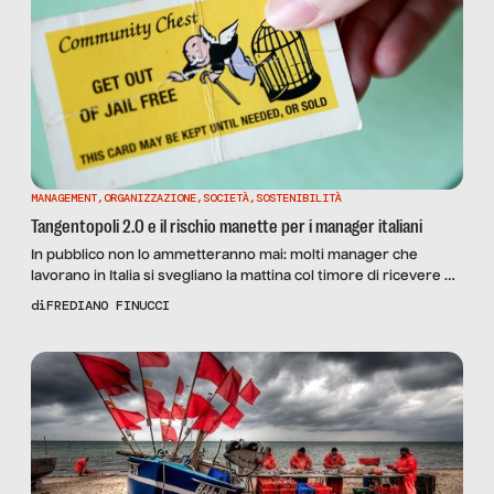
MANAGEMENT
,
ORGANIZZAZIONE
,
SOCIETÀ
,
SOSTENIBILITÀ
Tangentopoli 2.0 e il rischio manette per i manager italiani
In pubblico non lo ammetteranno mai: molti manager che
lavorano in Italia si svegliano la mattina col timore di ricevere un
avviso di garanzia o, peggio, di essere arrestati. Metto le mani
di
FREDIANO FINUCCI
avanti: non leggerete un articolo di attacco alla magistratura
(non è questo il luogo né ci sarebbe spazio sufficiente: la
questione oltre che cronica è […]