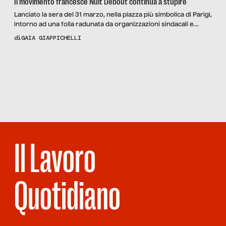
Il movimento francesce Nuit Debout continua a stupire
Lanciato la sera del 31 marzo, nella piazza più simbolica di Parigi,
intorno ad una folla radunata da organizzazioni sindacali e
organizzazioni di studenti universitari e di liceali per chiedere al
di
GAIA GIAPPICHELLI
governo di ritirare il progetto di legge di riforma del diritto del
lavoro, il movimento spontaneo Nuit debout è il primo
esperimento di una […]
Scopri
la Rivista
NUMERO 15 –
PRODUTTIVITÀ
Il Lavoro
Quotidiano