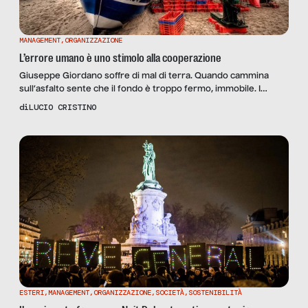
MANAGEMENT
,
ORGANIZZAZIONE
L’errore umano è uno stimolo alla cooperazione
Giuseppe Giordano soffre di mal di terra. Quando cammina
sull’asfalto sente che il fondo è troppo fermo, immobile. I
palazzi, le strade, i reticoli artificiali. Per lui esiste il di là e il di
di
LUCIO CRISTINO
qua. Lì la Croazia, qui l’Italia. In mezzo il mare Adriatico.
Giuseppe Giordano è il comandante dell’Orizzonte, un
motopeschereccio della flotta […]
ESTERI
,
MANAGEMENT
,
ORGANIZZAZIONE
,
SOCIETÀ
,
SOSTENIBILITÀ