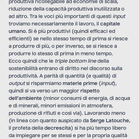
produttiva ricollegabile ad economie di scala,
riduzione della capacità produttiva inutilizzata o
ad altro. Tra le voci più importanti di questi
input
troviamo necessariamente il lavoro, il
capitale
umano
. Si è più produttivi (quindi efficaci ed
efficienti) se nello stesso tempo di prima si riesce
a produrre di più, o per inverso, se si riesce a
produrre lo stesso di prima in meno tempo.
Ecco quindi che le
triple bottom line
della
sostenibilità entrano di diritto nel discorso sulla
produttività. A parità di quantità (e qualità) di
output
si risparmiamo
materie prime
(
input
),
quindi si va verso un maggior
rispetto
dell’ambiente
(minor consumi di energia, di acqua
e di minerali, minori emissioni in atmosfera,
produzione di rifiuti e così via). Lavorando meno
(in linea con quanto auspicato da
Serge Latouche
,
il profeta della
decrescita
) si ha più tempo libero
da impiegare per se stessi e per la propria qualità