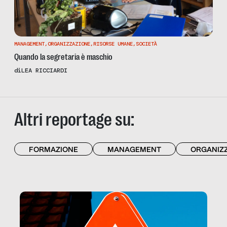
MANAGEMENT
,
ORGANIZZAZIONE
,
RISORSE UMANE
,
SOCIETÀ
Quando la segretaria è maschio
di
LEA RICCIARDI
Altri reportage su:
FORMAZIONE
MANAGEMENT
ORGANIZ