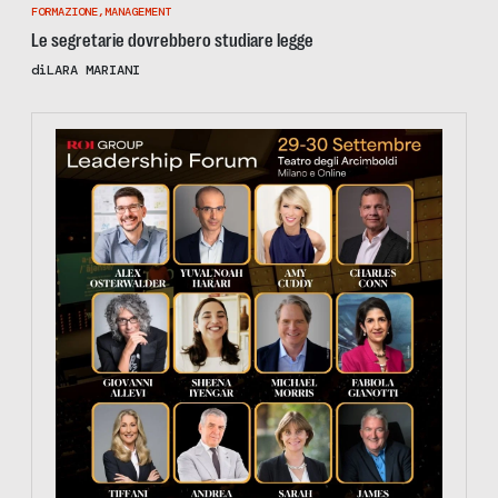
FORMAZIONE
,
MANAGEMENT
Le segretarie dovrebbero studiare legge
di
LARA MARIANI
https://tinyurl.com/363fvfm9