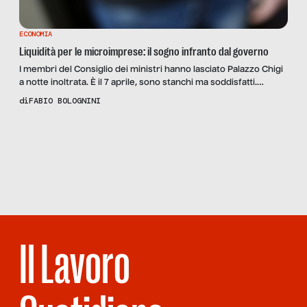
ECONOMIA
Liquidità per le microimprese: il sogno infranto dal governo
I membri del Consiglio dei ministri hanno lasciato Palazzo Chigi
a notte inoltrata. È il 7 aprile, sono stanchi ma soddisfatti.
Ancora combattuti se ascoltare l’invito alla cautela dei medici o
di
FABIO BOLOGNINI
dare spazio alle pressioni di Confindustria e Confesercenti per
la riapertura veloce di fase 2, i ministri sono consapevoli di
Scopri
la Rivista
avere predisposto una valida […]
NUMERO 80
– MODELLO
PIEMONTE
Il Lavoro