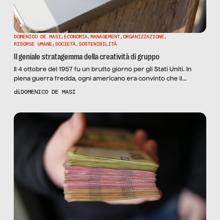
DOMENICO DE MASI
,
ECONOMIA
,
MANAGEMENT
,
ORGANIZZAZIONE
,
RISORSE UMANE
,
SOCIETÀ
,
SOSTENIBILITÀ
Il geniale stratagemma della creatività di gruppo
Il 4 ottobre del 1957 fu un brutto giorno per gli Stati Uniti. In
piena guerra fredda, ogni americano era convinto che il
proprio paese fosse superiore, in misura schiacciante, rispetto
di
DOMENICO DE MASI
all’ Unione Sovietica. Ma quel 4 ottobre si diffuse improvvisa la
notizia che i russi avevano lanciato nello spazio un satellite
artificiale – il […]