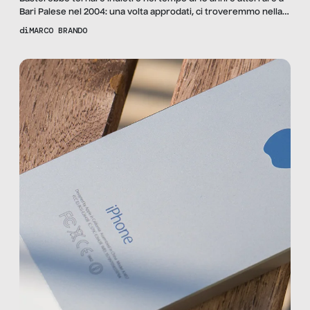
Bari Palese nel 2004: una volta approdati, ci troveremmo nella
preistoria degli scali aerei pugliesi. All’epoca quello del
di
MARCO BRANDO
capoluogo regionale era una specie di hangar, più che
secondario tra le aerostazioni italiane, quasi identico
all’Aeroporto del Salento, nel brindisino. Mentre a Foggia il
minuscolo […]