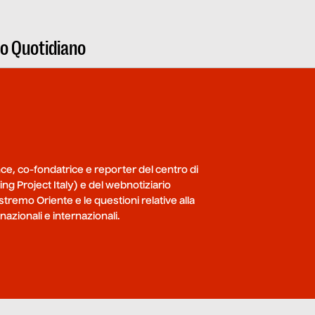
ro Quotidiano
nce, co-fondatrice e reporter del centro di
ing Project Italy) e del webnotiziario
tremo Oriente e le questioni relative alla
nazionali e internazionali.