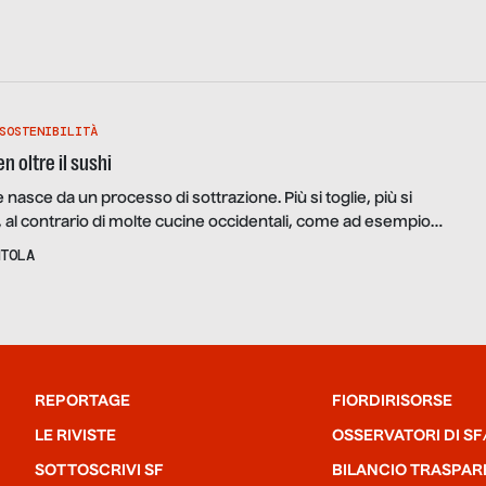
SOSTENIBILITÀ
 oltre il sushi
 nasce da un processo di sottrazione. Più si toglie, più si
a, al contrario di molte cucine occidentali, come ad esempio
in parte quella italiana, dove è l’aggiunta di ingredienti
TOLA
 del risultato. Su questo concetto si è basata nel tempo lo
zione […]
REPORTAGE
FIORDIRISORSE
LE RIVISTE
OSSERVATORI DI SF
SOTTOSCRIVI SF
BILANCIO TRASPAR