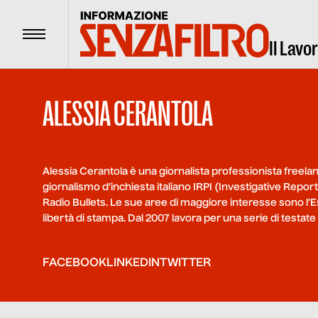
Menu
Il Lavo
ALESSIA CERANTOLA
Alessia Cerantola è una giornalista professionista freela
giornalismo d’inchiesta italiano IRPI (Investigative Report
Radio Bullets. Le sue aree di maggiore interesse sono l’Es
libertà di stampa. Dal 2007 lavora per una serie di testate 
FACEBOOK
LINKEDIN
TWITTER