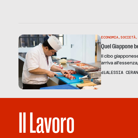
ECONOMIA
,
SOCIETÀ
,
Quel Giappone ben
Il cibo giapponese
arriva all’essenz
quella francese e 
di
ALESSIA CERAN
crescere il valore
sviluppo e la crea
Il Lavoro