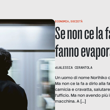
ECONOMIA
,
SOCIETÀ
Se non ce la f
fanno evapor
di
ALESSIA CERANTOLA
Un uomo di nome Norihiko c
Ma non ce la fa a dirlo alla 
camicia e cravatta, salutare
l’ufficio. Ma non avendo più i
macchina. A […]