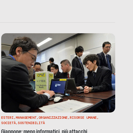
ESTERI
,
MANAGEMENT
,
ORGANIZZAZIONE
,
RISORSE UMANE
,
SOCIETÀ
,
SOSTENIBILITÀ
Giappone: meno informatici, più attacchi