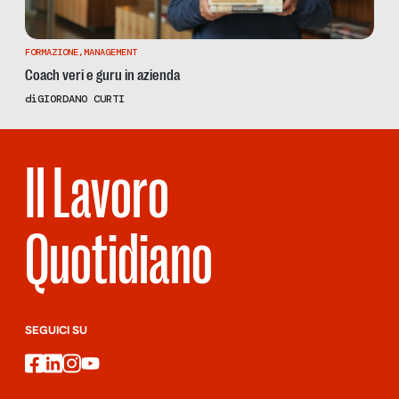
FORMAZIONE
,
MANAGEMENT
Coach veri e guru in azienda
di
GIORDANO CURTI
Il Lavoro
Quotidiano
SEGUICI SU
facebook
linkedin
instagram
youtube