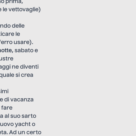
rno prima,
 le vettovaglie)
ando delle
icare le
ferro usare).
otte,
sabato e
lustre
aggi ne diventi
quale si crea
simi
lle di vacanza
 fare
 al suo sarto
 nuovo yacht o
eta. Ad un certo