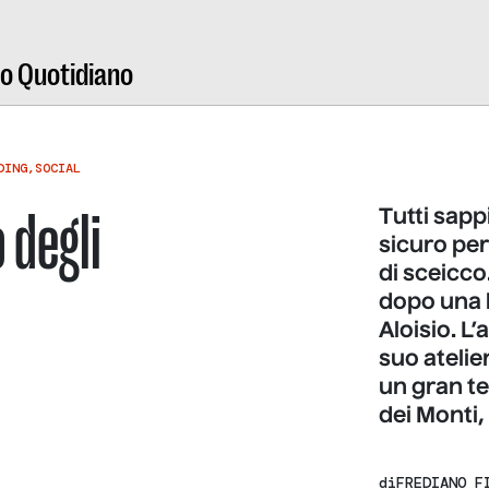
ro Quotidiano
DING
,
SOCIAL
 degli
Tutti sapp
sicuro per
di sceicco
dopo una 
Aloisio. L
suo ateli
un gran te
dei Monti,
di
FREDIANO F