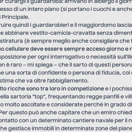
per curargli il guardaroba: arrivano in albergo il gio
so di un intero piano (si portano i cuochi e anche
l Principale.
truire quindi i guardarobieri e il maggiordomo lasci
 abbinare vestito-camicia-cravatta senza diment
 stiratura (è sempre meglio anche consigliare che 
suo cellulare deve essere sempre acceso giorno e n
posizione per ogni interrogativo o necessità sull’il
 è raro – mi spiega – che il sarto di questi person
 una sorta di confidente o persona di fiducia, col 
stima che va oltre l’abbigliamento.
to ricche sono tra loro in competizione
e i pochis
ella sartoria “top”, frequentando regge panfili e vi
o molto ascoltate e considerate perché in grado di
Per questo può anche capitare che un emiro chieda
contatto con un determinato cantiere navale per il
che gestisce immobili in determinate zone del pian