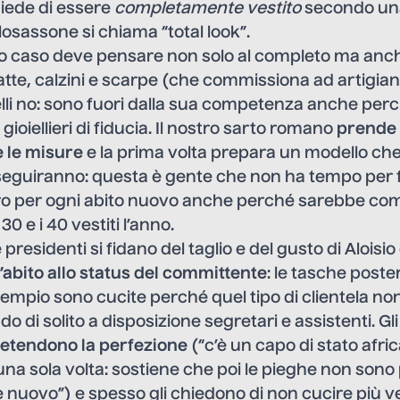
chiede di essere
completamente vestito
secondo un
sassone si chiama “total look”.
sto caso deve pensare non solo al completo ma anc
tte, calzini e scarpe (che commissiona ad artigiani
elli no: sono fuori dalla sua competenza anche perché
ioiellieri di fiducia. Il nostro sarto romano
prende
 le misure
e la prima volta prepara un modello che
e seguiranno: questa è gente che non ha tempo per f
ro per ogni abito nuovo anche perché sarebbe com
30 e i 40 vestiti l’anno.
e presidenti si fidano del taglio e del gusto di Aloi
l’abito allo status del committente
: le tasche poster
empio sono cucite perché quel tipo di clientela non
o di solito a disposizione segretari e assistenti. Gl
etendono la perfezione
(“c’è un capo di stato afri
 una sola volta: sostiene che poi le pieghe non sono 
uovo”) e spesso gli chiedono di non cucire più vest