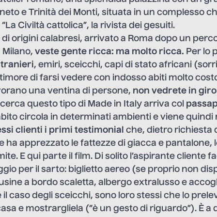
eneto e Trinità dei Monti, situata in un complesso 
La Civiltà cattolica”, la rivista dei gesuiti.
i, di origini calabresi, arrivato a Roma dopo un perc
 Milano,
veste gente ricca: ma molto ricca.
Per lo 
tranieri
, emiri, sceicchi, capi di stato africani (sorri
imore di farsi vedere con indosso abiti molto costo
avorano una ventina di persone,
non vedrete in giro
 cerca questo tipo di Made in Italy arriva col
passap
’abito circola in determinati ambienti e viene quindi
essi clienti i primi testimonia
l
che, dietro richiesta 
ha apprezzato le fattezze di giacca e pantalone, 
te. E qui parte il film. Di solito l’aspirante cliente f
ggio per il sarto: biglietto aereo (se proprio non dis
usine a bordo scaletta, albergo extralusso e accog
 il caso degli sceicchi, sono loro stessi che lo prel
casa e mostrargliela (“è un gesto di riguardo”). È a