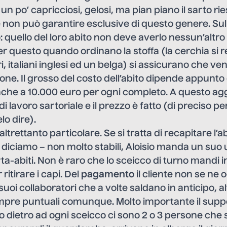
 po’ capricciosi, gelosi, ma pian piano il sarto ri
 non può garantire esclusive di questo genere. Su
 quello del loro abito non deve averlo nessun’altr
er questo quando ordinano la stoffa (la cerchia si r
ri, italiani inglesi ed un belga) si assicurano che 
one. Il grosso del costo dell’abito dipende appunto 
nche a 10.000 euro per ogni completo. A questo agg
di lavoro sartoriale e il prezzo è fatto (di preciso 
lo dire).
altrettanto particolare. Se si tratta di recapitare l’ab
– diciamo – non molto stabili, Aloisio manda un suo
rta-abiti. Non è raro che lo sceicco di turno mandi
ritirare i capi. Del
pagamento
il cliente non se ne 
uoi collaboratori che a volte saldano in anticipo, al
mpre puntuali comunque. Molto importante il supp
ito dietro ad ogni sceicco ci sono 2 o 3 persone ch