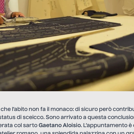
che l’abito non fa il monaco: di sicuro però contrib
status di sceicco. Sono arrivato a questa conclus
erata col sarto
Gaetano Aloisio
. L’appuntamento è 
atelier romano, una splendida palazzina con un gr