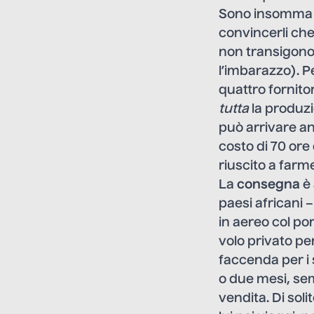
Sono insomma un
convincerli che
non transigono:
l’imbarazzo). P
quattro fornito
tutta
la produzi
può arrivare a
costo di 70 ore 
riuscito a farme
La
consegna
è 
paesi africani 
in aereo col po
volo privato per 
faccenda per i s
o due mesi, se
vendita. Di sol