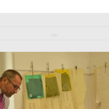
y/muster_aggiornamento
Adv