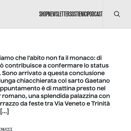
SHOP
NEWSLETTER
SOSTIENICI
PODCAST
Cerca
iamo che l’abito non fa il monaco: di
ò contribuisce a confermare lo status
. Sono arrivato a questa conclusione
lunga chiacchierata col sarto Gaetano
’appuntamento è di mattina presto nel
er romano, una splendida palazzina con
rrazzo da feste tra Via Veneto e Trinità
 […]
INUCCI