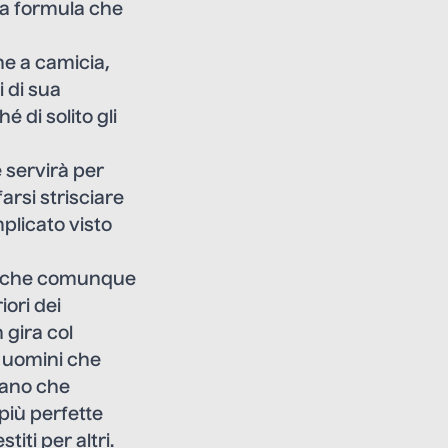
a formula che
he a camicia,
 di sua
 di solito gli
 servirà per
arsi strisciare
plicato visto
sio che comunque
iori dei
 gira col
i uomini che
cano che
più perfette
iti per altri.