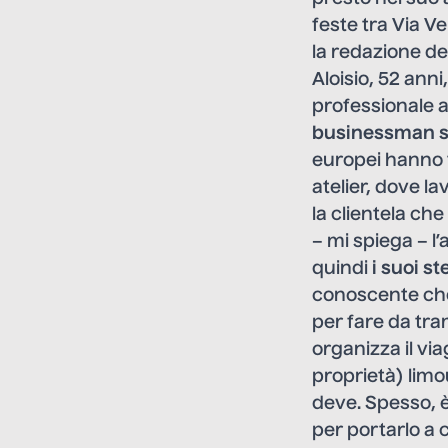
feste tra Via V
la redazione de “
Aloisio, 52 ann
professionale a
businessman s
europei hanno t
atelier, dove l
la clientela che
– mi spiega – l
quindi
i suoi st
conoscente che 
per fare da trami
organizza il via
proprietà) limo
deve. Spesso, è
per portarlo a 