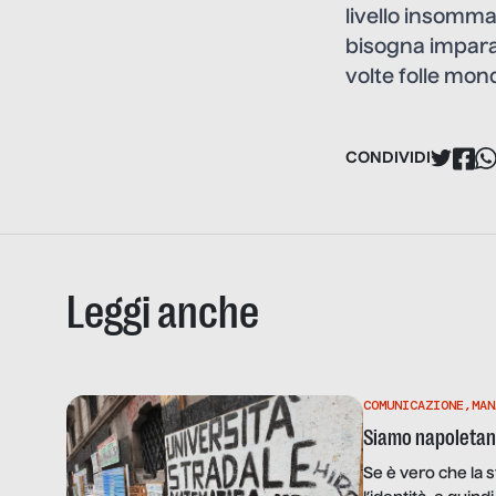
livello insomma 
bisogna imparar
volte folle mond
CONDIVIDI
Leggi anche
COMUNICAZIONE
,
MAN
Siamo napoletani
Se è vero che la s