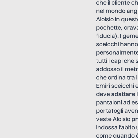
che il cliente 
nel mondo anglo
Aloisio in que
pochette, crava
fiducia). I gem
sceicchi hanno g
personalmente
tutti i capi ch
addosso il met
che ordina tra i 
Emiri sceicchi 
deve
adattare 
pantaloni ad es
portafogli avend
veste Aloisio
pr
indossa l’abito
come quando è n