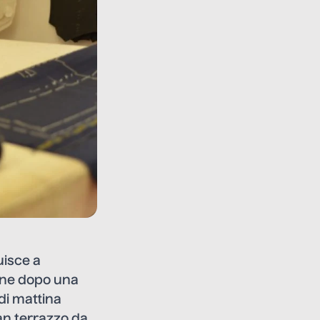
uisce a
ione dopo una
di mattina
an terrazzo da