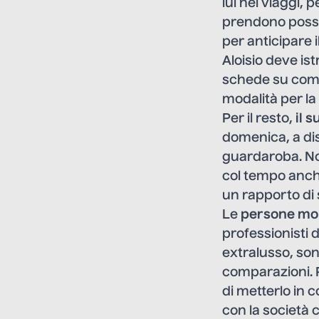
lui nei viaggi, 
prendono posses
per anticipare i
Aloisio deve is
schede su come
modalità per la
Per il resto,
il 
domenica, a dis
guardaroba. Non
col tempo anche
un rapporto di 
Le
persone mol
professionisti d
extralusso, son
comparazioni. 
di metterlo in 
con la società 