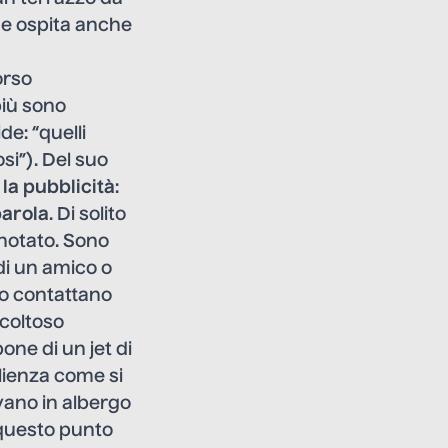
che ospita anche
orso
più sono
de: “quelli
si”). Del suo
 la pubblicità
:
arola
. Di solito
 notato. Sono
di un amico o
lo contattano
acoltoso
pone di un jet di
lienza come si
evano in albergo
 questo punto