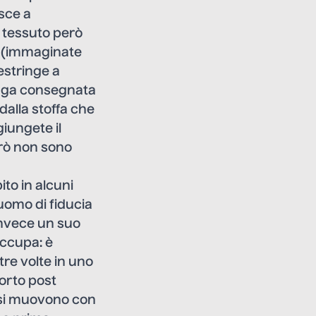
esce a
l tessuto però
o (immaginate
estringe a
venga consegnata
dalla stoffa che
iungete il
però non sono
ito in alcuni
 uomo di fiducia
 invece un suo
occupa: è
tre volte in uno
orto post
e si muovono con