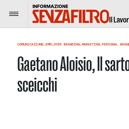
Menu
Il Lavo
COMUNICAZIONE
,
EMPLOYER BRANDING
,
MARKETING
,
PERSONAL BRAN
Gaetano Aloisio, Il sarto
sceicchi