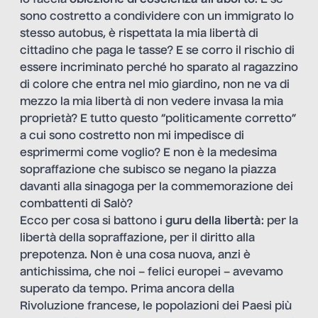
io faccia
obiezione di coscienza all’aborto
. E se
sono costretto a condividere con un immigrato lo
stesso autobus, è rispettata la mia libertà di
cittadino che paga le tasse? E se corro il rischio di
essere incriminato perché ho sparato al ragazzino
di colore che entra nel mio giardino, non ne va di
mezzo la mia libertà di non vedere invasa la mia
proprietà? E tutto questo “politicamente corretto”
a cui sono costretto non mi impedisce di
esprimermi come voglio? E non è la medesima
sopraffazione che subisco se negano la piazza
davanti alla sinagoga per la commemorazione dei
combattenti di Salò?
Ecco per cosa si battono i
guru della libertà
: per la
libertà della sopraffazione, per il diritto alla
prepotenza. Non è una cosa nuova, anzi è
antichissima, che noi – felici europei – avevamo
superato da tempo. Prima ancora della
Rivoluzione francese, le popolazioni dei Paesi più