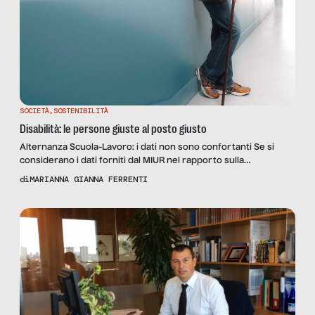
SOCIETÀ
,
SOSTENIBILITÀ
Disabilità: le persone giuste al posto giusto
Alternanza Scuola-Lavoro: i dati non sono confortanti Se si
considerano i dati forniti dal MIUR nel rapporto sulla
integrazione scolastica degli alunni con disabilità nell’a.s.
di
MARIANNA GIANNA FERRENTI
2014/2015 si attesta un notevole aumento delle iscrizioni negli
istituti di ogni ordine e grado (+39,9% rispetto a dieci anni fa)
con un aumento degli insegnanti di sostegno pari +6.4% nel
2015. Ma […]