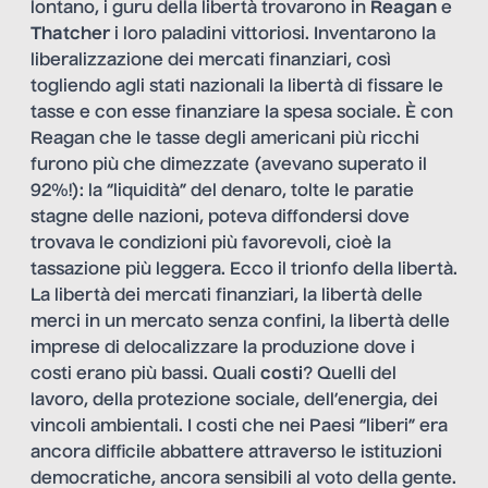
lontano, i guru della libertà trovarono in
Reagan
e
Thatcher
i loro paladini vittoriosi. Inventarono la
liberalizzazione dei mercati finanziari, così
togliendo agli stati nazionali la libertà di fissare le
tasse e con esse finanziare la spesa sociale. È con
Reagan che le tasse degli americani più ricchi
furono più che dimezzate (avevano superato il
92%!): la “liquidità” del denaro, tolte le paratie
stagne delle nazioni, poteva diffondersi dove
trovava le condizioni più favorevoli, cioè la
tassazione più leggera. Ecco il trionfo della libertà.
La libertà dei mercati finanziari, la libertà delle
merci in un mercato senza confini, la libertà delle
imprese di delocalizzare la produzione dove i
costi erano più bassi. Quali
costi
? Quelli del
lavoro, della protezione sociale, dell’energia, dei
vincoli ambientali. I costi che nei Paesi “liberi” era
ancora difficile abbattere attraverso le istituzioni
democratiche, ancora sensibili al voto della gente.