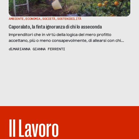
AMBIENTE
,
ECONOMIA
,
SOCIETÀ
,
SOSTENIBILITÀ
Caporalato, la finta ignoranza di chi lo asseconda
Imprenditori che in virtù della logica del mero profitto
accettano, più o meno consapevolmente, di allearsi con chi
persegue strategie produttive ed industriali selvagge. In Italia
di
MARIANNA GIANNA FERRENTI
esiste una filiera produttiva che sfrutta la manodopera rurale
come merce di scambio per connivenze poco chiare.
Scopri
la Rivista
NUMERO 45 –
Braccianti, italiani e stranieri, stagionali e non, sfruttati e
IN QUESTO
malpagati, che si dedicano al lavoro nei […]
MONDO DI
GURU
Il Lavoro