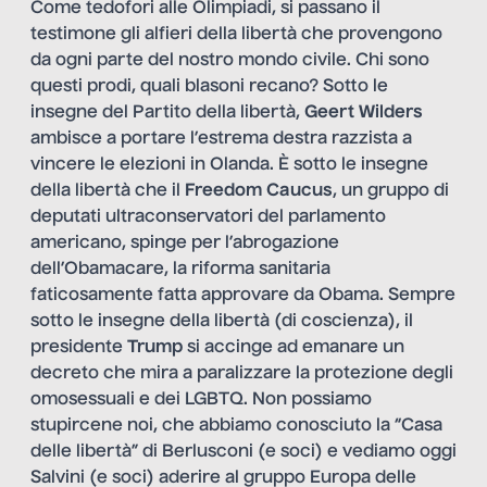
Come tedofori alle Olimpiadi, si passano il
testimone gli alfieri della libertà che provengono
da ogni parte del nostro mondo civile. Chi sono
questi prodi, quali blasoni recano? Sotto le
insegne del Partito della libertà,
Geert Wilders
ambisce a portare l’estrema destra razzista a
vincere le elezioni in Olanda. È sotto le insegne
della libertà che il
Freedom Caucus
, un gruppo di
deputati ultraconservatori del parlamento
americano, spinge per l’abrogazione
dell’Obamacare, la riforma sanitaria
faticosamente fatta approvare da Obama. Sempre
sotto le insegne della libertà (di coscienza), il
presidente
Trump
si accinge ad emanare un
decreto che mira a paralizzare la protezione degli
omosessuali e dei LGBTQ. Non possiamo
stupircene noi, che abbiamo conosciuto la “Casa
delle libertà” di Berlusconi (e soci) e vediamo oggi
Salvini (e soci) aderire al gruppo Europa delle