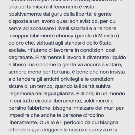
ricchezza magari relativa e in crisi, ancora c’è. In
una certa misura il fenomeno è visto
positivamente dai guru della libertà: è gente
disposta a un lavoro quasi schiavistico, per cui
serve ad abbassare i livelli salariali e a rendere
insopportabilmente choosy (parola di Ministro)
coloro che, abituati agli standard dello Stato
sociale, rifiutano di lavorare in condizioni così
degradate. Finalmente il lavoro è diventato liquido
e libero ma siccome la gente va ancora a votare,
sempre meno per fortuna, è bene che non insista
a difendere gli antichi privilegi e le condizioni
sicure di un tempo, quando la libertà subiva
l’egemonia dell’
eguaglianza
. E allora, in un mondo
in cui tutto circola liberamente, soldi merci e
persino fabbriche, bisogna innalzare dei muri per
impedire che anche le persone circolino
liberamente. Quello è il pericolo da cui bisogna
difenderci, proteggere la nostra sicurezza e la