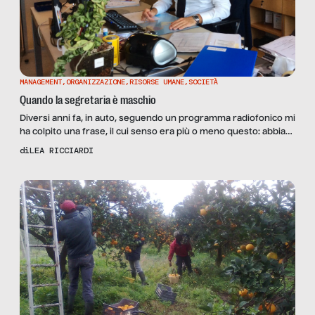
MANAGEMENT
,
ORGANIZZAZIONE
,
RISORSE UMANE
,
SOCIETÀ
Quando la segretaria è maschio
Diversi anni fa, in auto, seguendo un programma radiofonico mi
ha colpito una frase, il cui senso era più o meno questo: abbiate
cura di un vecchio, ci vogliono molti anni per farne uno. Mi
di
LEA RICCIARDI
torna in mente ora: che cosa ci vuole per essere una brava
assistente di direzione? Bastano gli anni? Stando ai […]