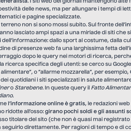
eneralista
. I siti web dei giornali mantengono alte
pestività delle news, ma per allungare i tempi di le
 tematici e pagine specializzate.
terreno non si sono mossi subito. Sul fronte dell’
i
anno lasciato ampi spazi a una miriade di siti che 
i dell’informazione: dallo sport al costume, dalla cul
ine di presenze web fa una larghissima fetta dell
tterraggio dopo le query nei motori di ricerca, perc
la ricerca specifica degli utenti: se cerco su Googl
 alimentare”, o “allarme mozzarella”, per esempio,
ei quotidiani i siti specializzati in salute alimenta
iner
o
Starebene
. In queste query il
Fatto Alimenta
diano
.
ome
l’informazione online è gratis
, le redazioni web 
no ridotte all’osso:
girano pochi soldi
e gli assunti 
sso titolare del sito (che non è quasi mai registrat
a seguirlo direttamente. Per ragioni di tempo e di cost