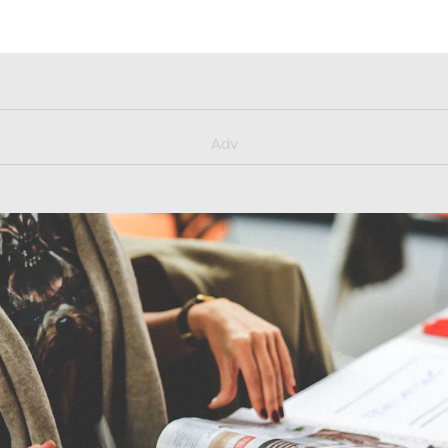
y/muster_aggiornamento
Adv