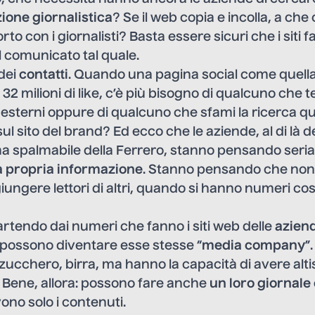
ione giornalistica
? Se il web copia e incolla, a che
rto con i giornalisti? Basta essere sicuri che i siti 
 comunicato tal quale.
 dei
contatti
. Quando una pagina social come quel
 32 milioni di like, c’è più bisogno di qualcuno che t
ti esterni oppure di qualcuno che sfami la ricerca qu
ul sito del brand? Ed ecco che le aziende, al di là 
ma spalmabile della Ferrero, stanno pensando ser
a propria informazione
. Stanno pensando che non
ungere lettori di altri, quando si hanno numeri così a
artendo dai numeri che fanno i siti web delle
azien
possono diventare esse stesse “
media company
”
, zucchero, birra, ma hanno la capacità di avere alt
i? Bene, allora: possono fare anche
un loro giornale
ono solo i contenuti.