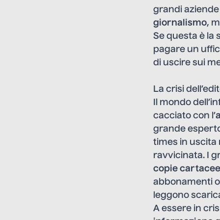
grandi aziende
giornalismo
, 
Se questa è la
pagare un uffic
di uscire sui m
La crisi dell’ed
Il mondo dell’in
cacciato con l’
grande esperto 
times in uscita
ravvicinata. I 
copie cartace
abbonamenti onli
leggono scarica
A essere in cris