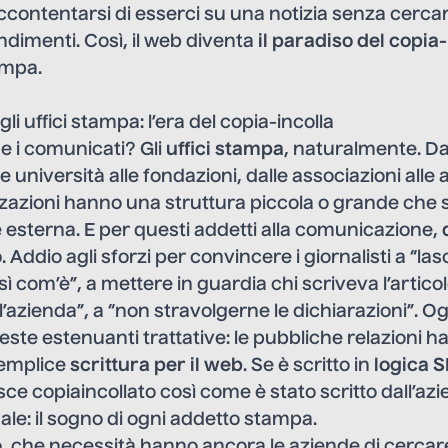
ccontentarsi di esserci su una notizia senza cercar
dimenti. Così, il web diventa
il paradiso del copia-
ampa.
gli uffici stampa: l’era del copia-incolla
de i comunicati? Gli
uffici stampa
, naturalmente. Da
lle università alle fondazioni, dalle associazioni alle
zzazioni hanno una struttura piccola o grande che 
esterna. E per questi addetti alla comunicazione,
o
. Addio agli sforzi per convincere i giornalisti a “lasc
 com’è”, a mettere in guardia chi scriveva l’articol
l’azienda”, a “non stravolgerne le dichiarazioni”. Og
ste estenuanti trattative: le pubbliche relazioni ha
semplice
scrittura per il web
. Se è scritto in
logica 
isce copiaincollato così come è stato scritto dall’a
guale: il sogno di ogni addetto stampa.
, che necessità hanno ancora le aziende di cercar