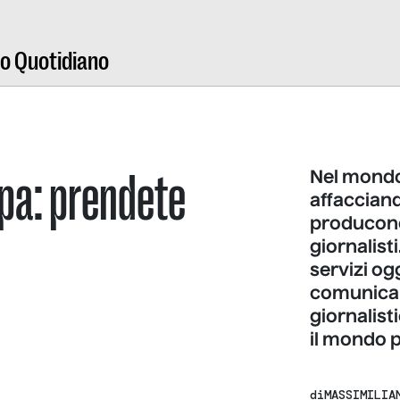
ro Quotidiano
mpa: prendete
Nel mondo
affaccian
producono
giornalist
servizi o
comunicar
giornalist
il mondo pe
di
MASSIMILIA