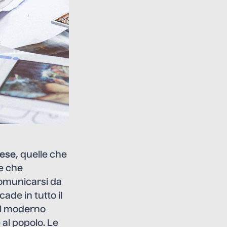
ese
, quelle che
de che
comunicarsi da
ade in tutto il
 il moderno
 al popolo. Le