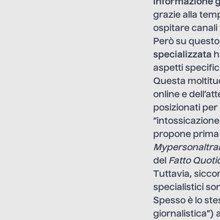
informazione g
grazie alla tem
ospitare canali
Però su questo 
specializzata
h
aspetti specific
Questa moltitud
online e dell’a
posizionati per 
“intossicazione
propone prima d
Mypersonaltra
del
Fatto Quoti
Tuttavia, sicc
specialistici so
Spesso è lo ste
giornalistica”) 