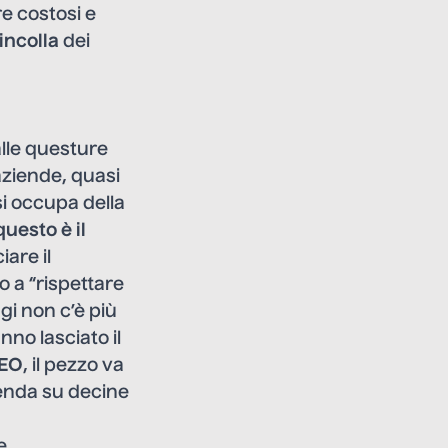
e costosi e
incolla
dei
lle questure
 aziende, quasi
si occupa della
questo è il
iare il
o a “rispettare
gi non c’è più
nno lasciato il
SEO
, il pezzo va
zienda su decine
e