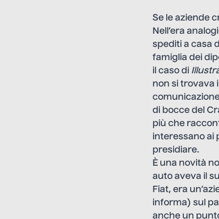
Se le aziende cr
Nell’era analogi
spediti a casa 
famiglia dei di
il caso di
Illustr
non si trovava 
comunicazione i
di bocce del Cr
più che raccont
interessano ai 
presidiare.
È una novità no
auto aveva il s
Fiat, era un’az
informa) sul p
anche un punto 