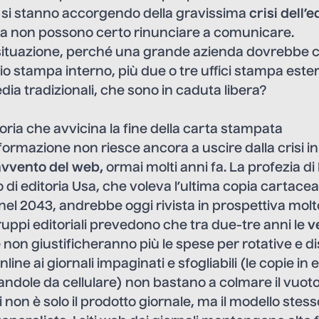
 si stanno accorgendo della gravissima
crisi dell’e
ma non possono certo rinunciare a comunicare.
 situazione, perché una grande azienda dovrebbe 
io stampa interno, più due o tre uffici stampa este
edia tradizionali, che sono in caduta libera?
itoria che avvicina la fine della carta stampata
formazione non riesce ancora a uscire dalla crisi in 
avvento del web,
ormai molti anni fa. La profezia di
di editoria Usa, che voleva l’ultima copia cartace
 nel 2043, andrebbe oggi rivista in prospettiva molt
gruppi editoriali prevedono che tra due-tre anni le
v
e
non giustificheranno più le spese per rotative e dist
ne ai giornali impaginati e sfogliabili (le copie in 
ndole da cellulare) non bastano a colmare il vuoto
i non è solo il prodotto giornale, ma il modello stess