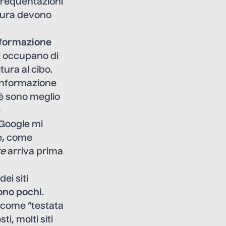
 frequentazioni
ttura devono
nformazione
si occupano di
tura al cibo.
’informazione
hé sono meglio
e
 Google mi
re, come
re
arriva prima
dei siti
sono pochi
.
o come “testata
i, molti siti