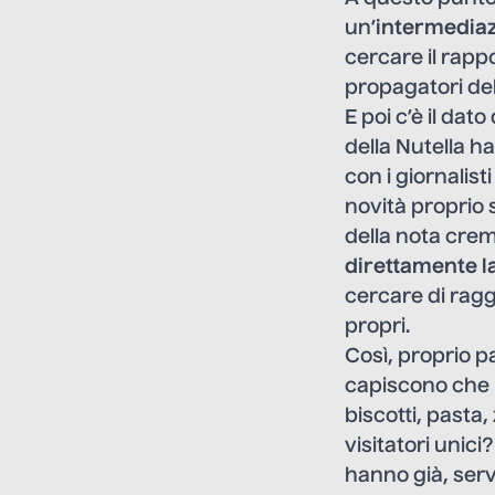
un’
intermediaz
cercare il rappo
propagatori del
E poi c’è il dato
della Nutella ha
con i giornalis
novità proprio s
della nota cre
direttamente l
cercare di raggi
propri.
Così, proprio p
capiscono che 
biscotti, pasta
visitatori unic
hanno già, serv