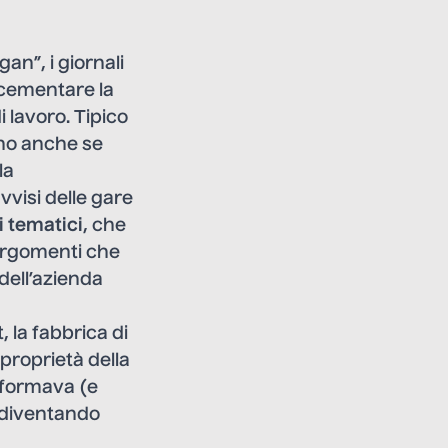
an”, i giornali
 cementare la
 lavoro. Tipico
ino anche se
la
vvisi delle gare
i tematici
, che
 argomenti che
dell’azienda
 la fabbrica di
 proprietà della
informava (e
 diventando