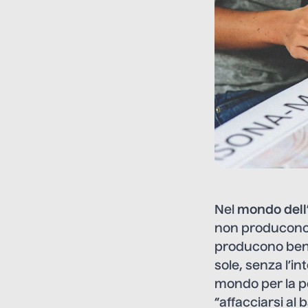
Nel
mondo dell
non producono g
producono beni
sole, senza l’in
mondo per la pol
“affacciarsi al