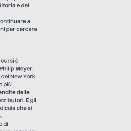
ditoria e del
continuare a
rni per cercare
cui si è
Philip Meyer
,
a del New York
o più
endite delle
ributori. E gli
edicola che si
.
o di