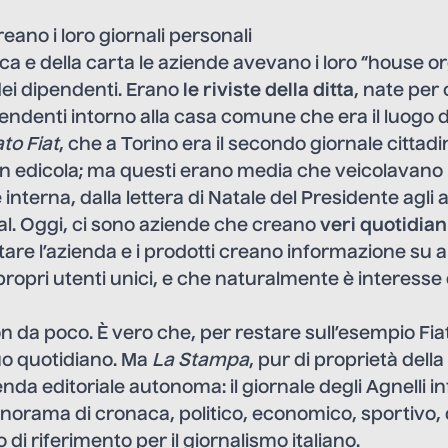
eano i loro giornali personali
ca e della carta le aziende avevano i loro “house org
dei dipendenti. Erano
le
riviste della ditta
, nate per
pendenti intorno alla casa comune che era il luogo di
ato Fiat
, che a Torino era il secondo giornale cittad
in edicola; ma questi erano media che veicolavano 
nterna, dalla lettera di Natale del Presidente agli a
al. Oggi, ci sono aziende che creano
veri quotidian
are l’azienda e i prodotti creano informazione su
propri utenti unici, e che naturalmente è interesse 
n da poco. È vero che, per restare sull’esempio Fiat,
uo quotidiano. Ma
La Stampa
, pur di proprietà della
ienda editoriale autonoma: il giornale degli Agnelli 
anorama di cronaca, politico, economico, sportivo,
di riferimento per il giornalismo italiano.