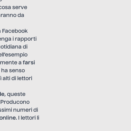
 cosa serve
faranno da
la Facebook
enga i rapporti
otidiana di
dell’esempio
iamente a
farsi
 ha senso
lti di lettori
de
, queste
. Producono
issimi numeri di
 online
. I lettori li