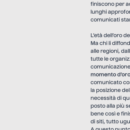
finiscono per a
lunghi approfon
comunicati st
L’età dell’oro de
Ma chi li diffon
alle regioni, da
tutte le organi
comunicazione 
momento d’or
comunicato così
la posizione del
necessità di que
posto alla più 
bene così e fin
di siti, tutto u
A questo punto