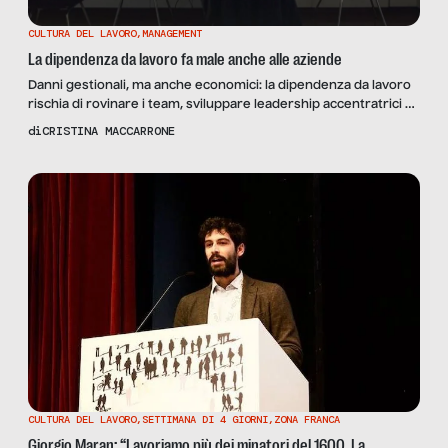
CULTURA DEL LAVORO
,
MANAGEMENT
La dipendenza da lavoro fa male anche alle aziende
Danni gestionali, ma anche economici: la dipendenza da lavoro
rischia di rovinare i team, sviluppare leadership accentratrici e
creare pericolosi effetti domino con persone che vanno via
di
CRISTINA MACCARRONE
tutte insieme. Ecco cosa ci hanno detto i manager Beatrice
D’Amelio, Fabio Salvi e Alessia Canfarini
CULTURA DEL LAVORO
,
SETTIMANA DI 4 GIORNI
,
ZONA FRANCA
Giorgio Maran: “Lavoriamo più dei minatori del 1600. La