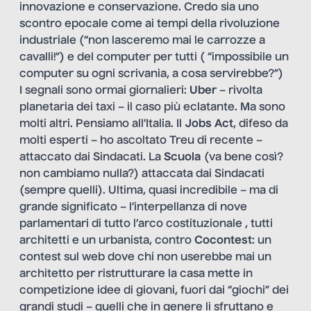
innovazione e conservazione. Credo sia uno
scontro epocale come ai tempi della rivoluzione
industriale (“non lasceremo mai le carrozze a
cavalli!”) e del computer per tutti ( “impossibile un
computer su ogni scrivania, a cosa servirebbe?”)
I segnali sono ormai giornalieri:
Uber
– rivolta
planetaria dei taxi – il caso più eclatante. Ma sono
molti altri. Pensiamo all’Italia. Il
Jobs Act
, difeso da
molti esperti – ho ascoltato Treu di recente –
attaccato dai Sindacati. La
Scuola
(va bene così?
non cambiamo nulla?) attaccata dai Sindacati
(sempre quelli). Ultima, quasi incredibile – ma di
grande significato – l’interpellanza di nove
parlamentari di tutto l’arco costituzionale , tutti
architetti e un urbanista, contro
Cocontest
: un
contest sul web dove chi non userebbe mai un
architetto per ristrutturare la casa mette in
competizione idee di giovani, fuori dai “giochi” dei
grandi studi – quelli che in genere li sfruttano e