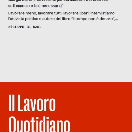
settimana corta è necessaria”
Lavorare meno, lavorare tutti, lavorare liberi: intervistiamo
l’attivista politico e autore del libro “Il tempo non è denaro”,
sostenitore della settimana lavorativa corta di 4 giorni e 32 ore.
di
GIANNI DI BARI
Scopri
la
Rivista
NUMERO 09
– PUNTO E A
CAPO
Il Lavoro
Quotidiano