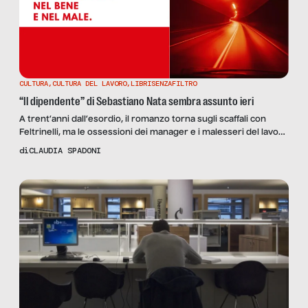
CULTURA
,
CULTURA DEL LAVORO
,
LIBRISENZAFILTRO
“Il dipendente” di Sebastiano Nata sembra assunto ieri
A trent’anni dall’esordio, il romanzo torna sugli scaffali con
Feltrinelli, ma le ossessioni dei manager e i malesseri del lavoro
che descrive sono ancora attuali. La nostra intervista all’autore
di
CLAUDIA SPADONI
Sebastiano Nata: “Non si odia il lavoro in sé, si odia l’ambiente in
cui si è costretti a lavorare”