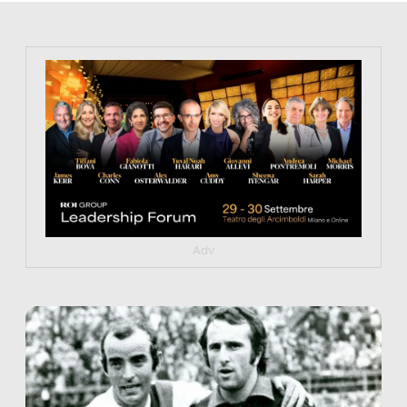
https://tinyurl.com/363fvfm9
Adv