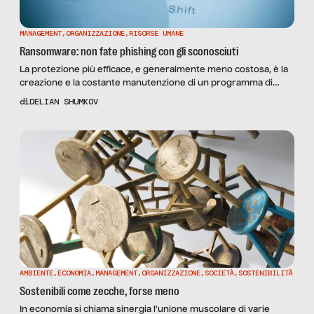
MANAGEMENT
,
ORGANIZZAZIONE
,
RISORSE UMANE
Ransomware: non fate phishing con gli sconosciuti
La protezione più efficace, e generalmente meno costosa, è la
creazione e la costante manutenzione di un programma di
“security awareness” del personale realizzato tramite lezioni,
di
DELIAN SHUMKOV
training ed azioni mirate (anche creative). L’industria del
software malevolo Il ransomware è il sottoinsieme di software
malevolo che, una volta infettato un computer, cripta tutti i dati
a […]
AMBIENTE
,
ECONOMIA
,
MANAGEMENT
,
ORGANIZZAZIONE
,
SOCIETÀ
,
SOSTENIBILITÀ
Sostenibili come zecche, forse meno
In economia si chiama sinergia l’unione muscolare di varie