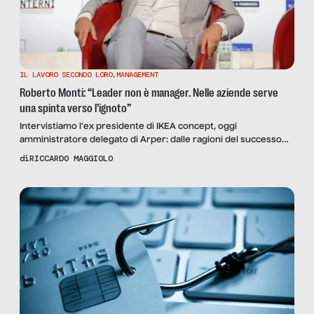
IL LAVORO SECONDO LORO
,
MANAGEMENT
Roberto Monti: “Leader non è manager. Nelle aziende serve
una spinta verso l’ignoto”
Intervistiamo l’ex presidente di IKEA concept, oggi
amministratore delegato di Arper: dalle ragioni del successo
del colosso svedese alla provincialità di molte aziende italiane,
di
RICCARDO MAGGIOLO
che cominciano a manifestare problemi di visione sul lungo
termine