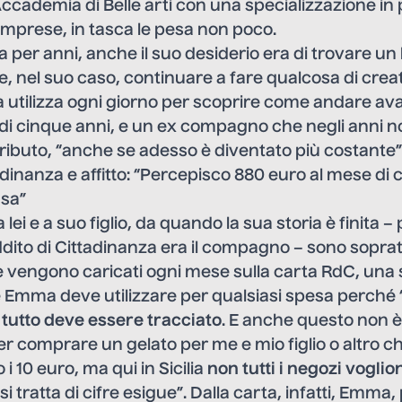
Accademia di Belle arti con una specializzazione in
e imprese, in tasca le pesa non poco.
 per anni, anche il suo desiderio era di trovare un 
, nel suo caso, continuare a fare qualcosa di creat
la utilizza ogni giorno per scoprire come andare av
 di cinque anni, e un ex compagno che negli anni 
tributo, “anche se adesso è diventato più costante”
adinanza e affitto: “Percepisco 880 euro al mese di 
asa”
 lei e a suo figlio, da quando la sua storia è finita –
ddito di Cittadinanza era il compagno – sono sopra
e vengono caricati ogni mese sulla carta RdC, una 
e Emma deve utilizzare per qualsiasi spesa perché “
a
tutto deve essere tracciato
. E anche questo non è
er comprare un gelato per me e mio figlio o altro c
i 10 euro, ma qui in Sicilia
non tutti i negozi voglion
 si tratta di cifre esigue”. Dalla carta, infatti, Emma