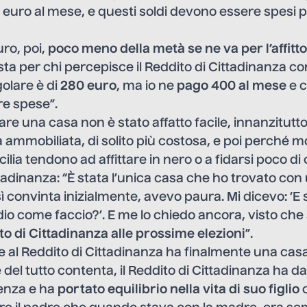
euro al mese, e questi soldi devono essere spesi p
uro, poi,
poco meno della metà se ne va per l’affitto
a per chi percepisce il Reddito di Cittadinanza co
golare è di
280 euro
, ma io ne
pago 400 al mese
e c
re spese”.
are una casa non è stato affatto facile, innanzitu
ammobiliata, di solito più costosa, e poi perché mol
icilia tendono ad affittare in nero o a fidarsi poco d
ittadinanza: “È stata l’unica casa che ho trovato con
 convinta inizialmente, avevo paura. Mi dicevo: ‘E 
idio come faccio?’. E me lo chiedo ancora, visto che
ito di Cittadinanza alle prossime elezioni
”.
zie al Reddito di Cittadinanza ha finalmente una cas
del tutto contenta, il Reddito di Cittadinanza ha 
enza e ha
portato equilibrio nella vita di suo figlio
c