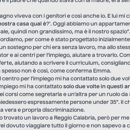
re il padre che quando stava con la madre, era se
agno viveva con i genitori e così anche io. E lui mi
nostra casa qual è
?’. Oggi abbiamo un appartamen
cale, quindi non grandissimo, ma è il nostro spazio”
 ricordiamo, per come è stato progettato inizialmen
un sostegno per chi era senza lavoro, ma allo stes
ator
e ai centri per l’impiego, aiutare a trovarlo. C
rte, aiutando a scrivere il curriculum, consigliand
a spesso non è così, come conferma Emma.
il centro per l’impiego mi ha contattato solo due vol
l’impiego mi ha contattato
solo due volte in questi a
i corsi come segretaria e un’altra per un ruolo da 
iedessero espressamente persone under 35”. Il c
a vera e propria discriminazione.
o trovato un lavoro a Reggio Calabria, però per me
i dovuto viaggiare tutto il giorno e non sapevo a ch