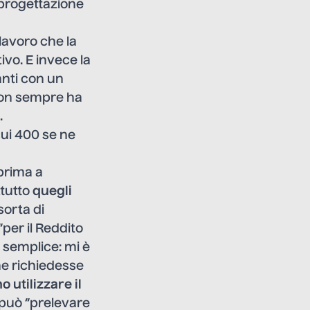
 progettazione
lavoro che la
ivo. E invece la
anti con un
non sempre ha
.
cui 400 se ne
 prima a
ttutto
quegli
sorta di
per il Reddito
 semplice: mi è
he richiedesse
o utilizzare il
, può “prelevare