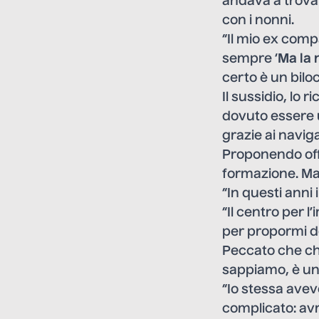
andava a trova
con i nonni.
“Il mio ex comp
sempre ‘
Ma la 
certo è un bilo
Il sussidio, lo
dovuto essere 
grazie ai
navig
Proponendo offe
formazione. M
“In questi anni 
“Il centro per 
per propormi de
Peccato che ch
sappiamo, è un
“Io stessa avev
complicato: avre