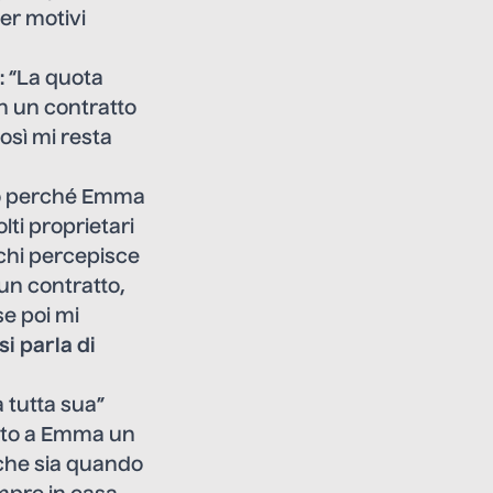
er motivi
: “La quota
n un contratto
osì mi resta
tto perché Emma
ti proprietari
i chi percepisce
 un contratto,
se poi mi
si parla di
a tutta sua”
dato a Emma un
he sia quando