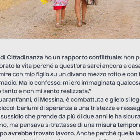
 di Cittadinanza ho un rapporto conflittuale
: non 
orato la vita perché a quest’ora sarei ancora a cas
e con mio figlio su un divano mezzo rotto e con i 
armadio. Ma lo confesso: mi ero immaginata qualcos
 tanto e non mi sento realizzata.”
uarant’anni, di Messina, è combattuta e glielo si leg
iccoli barlumi di speranza a una tristezza e rasse
l sussidio che prende da più di due anni le ha sicu
o, ma pensava si trattasse di una
misura tempor
po avrebbe trovato lavoro
. Anche perché quella l