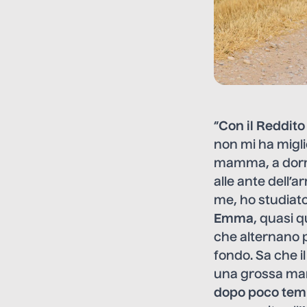
“
Con il Reddito
non mi ha migli
mamma, a dormir
alle ante dell’
me, ho studiato
Emma
, quasi q
che alternano p
fondo. Sa che i
una grossa man
dopo poco tem