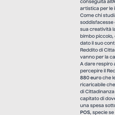
conseguita all’
artistica per l
Come chi studia
soddisfacesse e
sua creatività 
bimbo piccolo,
dato il suo con
Reddito di Citt
vanno per la c
A dare respiro a
percepire il Re
880 euro
che l
ricaricabile ch
di Cittadinanz
capitato di dov
una spesa sotto 
POS
, specie se