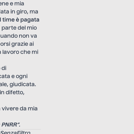
bene e mia
ta in giro, ma
 time è pagata
 parte del mio
 quando non va
orsi grazie ai
n lavoro che mi
 di
cata e ogni
le, giudicata.
n difetto,
a vivere da mia
à PNRR
“.
e SenzaFiltro