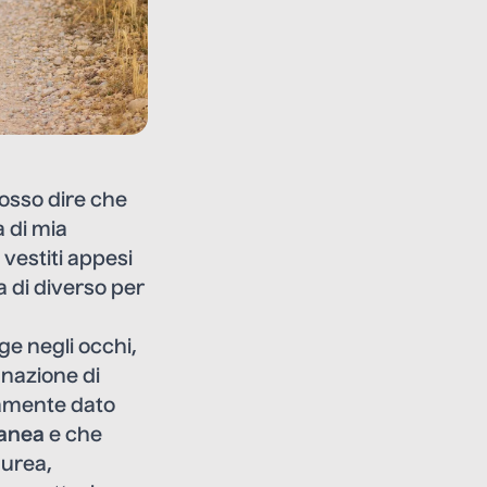
posso dire che
a di mia
vestiti appesi
a di diverso per
ge negli occhi,
gnazione di
ramente dato
anea
e che
aurea,