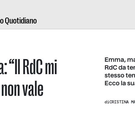
ro Quotidiano
: “Il RdC mi
Emma, mam
RdC da tem
stesso tem
 non vale
Ecco la su
di
CRISTINA M