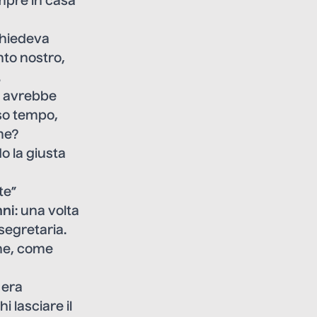
mpre in casa
 chiedeva
to nostro,
.
te avrebbe
so tempo,
ome?
o la giusta
te”
nni
: una volta
segretaria.
he, come
 era
i lasciare il