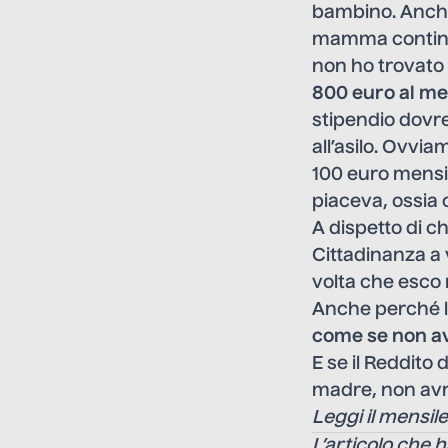
bambino. Anche 
mamma continua
non ho trovato
800 euro al m
stipendio dovr
all’asilo. Ovvia
100 euro mensil
piaceva, ossia 
A dispetto di c
Cittadinanza a 
volta che esco 
Anche perché la 
come se non ave
E se il Reddito
madre, non avre
Leggi il mensile 
L’articolo che h