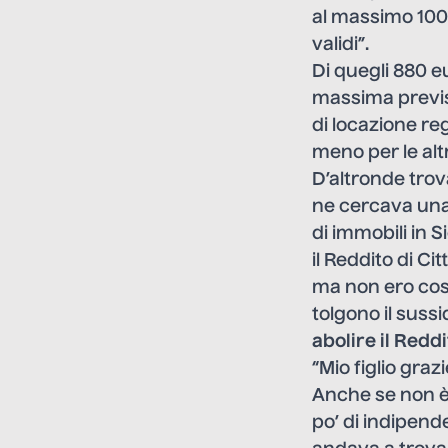
al massimo 100 
validi”.
Di quegli 880 e
massima previst
di locazione re
meno per le alt
D’altronde trov
ne cercava una 
di immobili in S
il Reddito di C
ma non ero così
tolgono il suss
abolire il Redd
“Mio figlio gra
Anche se non è 
po’ di indipend