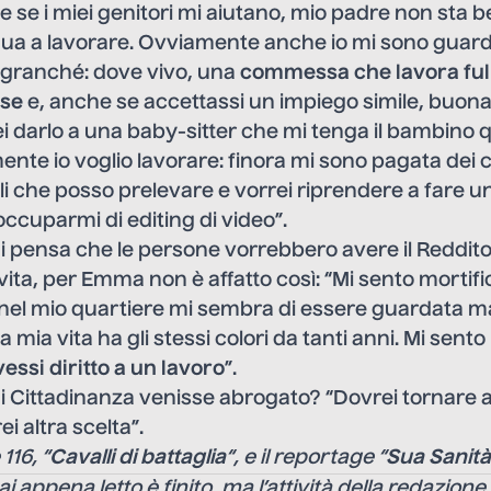
se i miei genitori mi aiutano, mio padre non sta 
 a lavorare. Ovviamente anche io mi sono guarda
 granché: dove vivo, una
commessa che lavora full
ese
e, anche se accettassi un impiego simile, buona
ei darlo a una baby-sitter che mi tenga il bambino
mente io voglio lavorare: finora mi sono pagata dei c
i che posso prelevare e vorrei riprendere a fare u
occuparmi di editing di video”.
hi pensa che le persone vorrebbero avere il Reddito
vita, per Emma non è affatto così: “Mi sento mortifi
nel mio quartiere mi sembra di essere guardata ma
mia vita ha gli stessi colori da tanti anni. Mi sento i
ssi diritto a un lavoro
”.
 di Cittadinanza venisse abrogato? “Dovrei tornare 
i altra scelta”.
116, “
Cavalli di battaglia
“, e il reportage “
Sua Sanit
ai appena letto è finito, ma l’attività della redazion