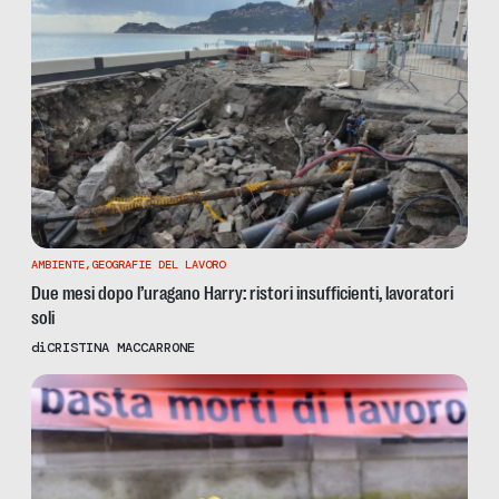
AMBIENTE
,
GEOGRAFIE DEL LAVORO
Due mesi dopo l’uragano Harry: ristori insufficienti, lavoratori
soli
di
CRISTINA MACCARRONE