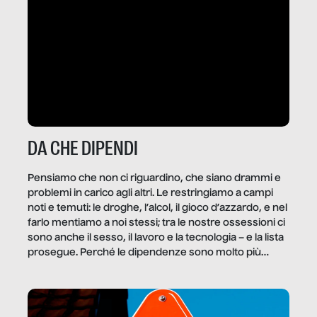
DA CHE DIPENDI
Pensiamo che non ci riguardino, che siano drammi e
problemi in carico agli altri. Le restringiamo a campi
noti e temuti: le droghe, l’alcol, il gioco d’azzardo, e nel
farlo mentiamo a noi stessi; tra le nostre ossessioni ci
sono anche il sesso, il lavoro e la tecnologia – e la lista
prosegue. Perché le dipendenze sono molto più
diffuse e subdole di quanto saremmo disposti ad
ammettere, e per ogni vittima c’è qualcuno che ne
trae un guadagno. In questo reportage vediamo
quale e come.