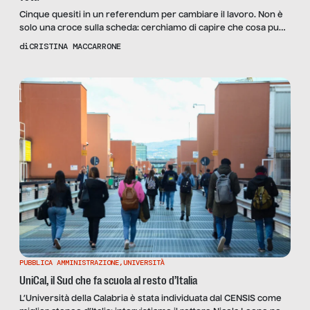
Cinque quesiti in un referendum per cambiare il lavoro. Non è
solo una croce sulla scheda: cerchiamo di capire che cosa può
determinare il voto del prossimo giugno per chi ha un
di
CRISTINA MACCARRONE
contratto, indeterminato o determinato, e per la sicurezza sul
lavoro
PUBBLICA AMMINISTRAZIONE
,
UNIVERSITÀ
UniCal, il Sud che fa scuola al resto d’Italia
L’Università della Calabria è stata individuata dal CENSIS come