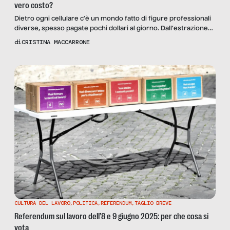
vero costo?
Dietro ogni cellulare c’è un mondo fatto di figure professionali
diverse, spesso pagate pochi dollari al giorno. Dall’estrazione
dei materiali alla logistica, ripercorriamo le tappe di un viaggio
di
CRISTINA MACCARRONE
che ci connette con il mondo, ma che spesso nasconde storie
di sfruttamento
CULTURA DEL LAVORO
,
POLITICA
,
REFERENDUM
,
TAGLIO BREVE
Referendum sul lavoro dell’8 e 9 giugno 2025: per che cosa si
vota