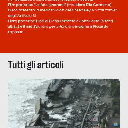
Film preferito: “Le fate ignoranti” (ma adoro Elio Germano)
Disco preferito: “American Idiot” dei Green Day e “Così com’è”
degli Articolo 31
Libro preferito: I libri di Elena Ferrante e John Fante (e tanti
altri…) e il mio
Scrivere per informare
insieme a Riccardo
Esposito
Tutti gli articoli