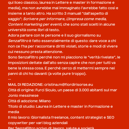
qui liceo classico, laurea in Lettere e master in formazione e
media), ma non avrebbe mai immaginato l’avrebbe fatto così e
insieme a tanto altro. Ha scritto 3 manuali “dall’aspetto di
saggio”:
Scrivere per informare
,
L'impresa come media
,
Content marketing per eventi
, che sono stati scelti in alcune
università come libri di testo.
Adora parlare con le persone e il suo giornalismo su
SenzaFiltro
è fatto essenzialmente di questo: dare voce a chi
non ce l’ha per raccontare diritti violati, storie e modi di vivere
cui nessuno presta attenzione.
Sono SenzaFiltro perché non mi piacciono le “verità rivelate”, le
imposizioni dettate dall’alto senza capire che non per tutti va
bene la stessa cosa. E perché cerco di mettermi sempre nei
panni di chi ho davanti (a volte pure troppo).
--
MAIL DI REDAZIONE: cristina.m@fiordirisorse.eu
Città di origine: Furci Siculo, un paese di 3.000 abitanti sul mar
Jonio messinese
Città di adozione: Milano
Titolo di studio: Laurea in Lettere e master in Formazione e
media
Il mio lavoro: Giornalista freelance, content strategist e SEO
copywriter per vari blog aziendali
Per SenzaFiltro scrivo di: lavoro, salute e società