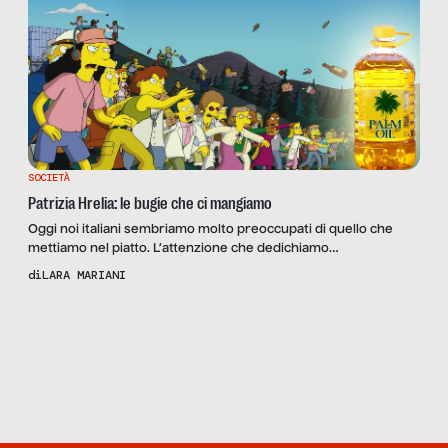
SOCIETÀ
Patrizia Hrelia: le bugie che ci mangiamo
Oggi noi italiani sembriamo molto preoccupati di quello che
mettiamo nel piatto. L’attenzione che dedichiamo
all’alimentazione è molto più alta rispetto a qualche anno fa, ma
di
LARA MARIANI
questo non ha sempre risvolti positivi. Infatti prima di tutto c’è
da chiedersi dove ci informiamo e a chi diamo credito quando si
Scopri
la Rivista
parla di cibo: purtroppo anche in […]
NUMERO 05 –
PUNTI DI
RIFERIMENTO