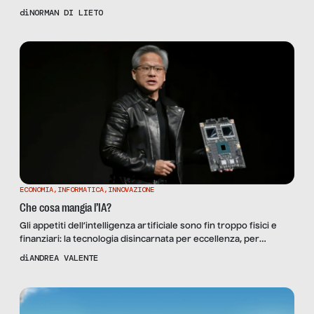
scegliendo con determinazione lo slow, sia nel food che nelle
di
NORMAN DI LIETO
news. L’incendio a Notre-Dame di Parigi dello scorso 15 Aprile
impone una riflessione. Volutamente a freddo. La cattedrale è
nell’immaginario di ognuno di noi, ma quando le […]
ECONOMIA
,
INFORMATICA
,
INNOVAZIONE
Che cosa mangia l’IA?
Gli appetiti dell’intelligenza artificiale sono fin troppo fisici e
finanziari: la tecnologia disincarnata per eccellenza, per
esistere, ha bisogno di fabbriche reali che trasformino il silicio
di
ANDREA VALENTE
in memoria, cosa che sta provocando enormi intoppi al
mercato dell’hardware. E sta creando professionisti
dell’ingegneria della scarsità