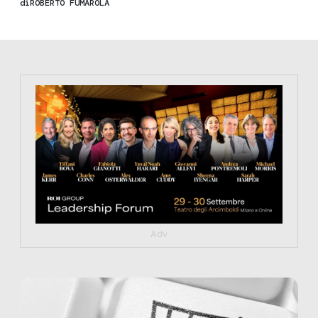
di
ROBERTO FUMAROLA
https://tinyurl.com/363fvfm9
Adv