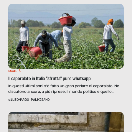
SOCIETÀ
Il caporalato in Italia “sfrutta” pure whatsapp
In questi ultimi anni s’è fatto un gran parlare di caporalato. Ne
discutono ancora, a più riprese, il mondo politico e quello
sindacale, quello giornalistico e associativo, laico e religioso,
di
LEONARDO PALMISANO
quello giuridico e quello economico. Poco, in verità, il mondo
accademico. Se n’è dibattuto moltissimo sui media, soprattutto
quando l’esito di questo sistema criminale è […]