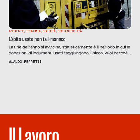
AMBIENTE
,
ECONOMIA
,
SOCIETÀ
,
SOSTENIBILITÀ
L’abito usato non fa il monaco
La fine dell’anno si avvicina, statisticamente è il periodo in cui le
donazioni di indumenti usati raggiungono il picco, vuoi perché
ci si sente più buoni vuoi perché bisogna fare spazio ai nuovi
di
ALDO FERRETTI
luccicanti acquisti (alla smania natalizia si aggiungono poi i saldi
di gennaio). Ma anche durante tutto il resto dell’anno le
Scopri
la Rivista
occasioni per […]
NUMERO 77 –
EMILIA TUA,
ROMAGNA MIA
Il Lavoro