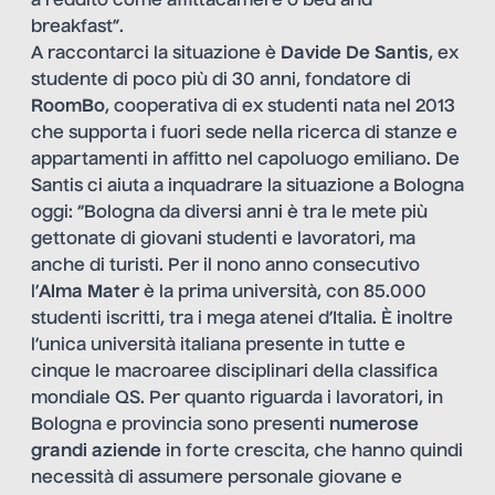
a reddito come affittacamere o bed and
breakfast”.
A raccontarci la situazione è
Davide De Santis
, ex
studente di poco più di 30 anni, fondatore di
RoomBo
, cooperativa di ex studenti nata nel 2013
che supporta i fuori sede nella ricerca di stanze e
appartamenti in affitto nel capoluogo emiliano. De
Santis ci aiuta a inquadrare la situazione a Bologna
oggi: “Bologna da diversi anni è tra le mete più
gettonate di giovani studenti e lavoratori, ma
anche di turisti. Per il nono anno consecutivo
l’
Alma Mater
è la prima università, con 85.000
studenti iscritti, tra i mega atenei d’Italia. È inoltre
l’unica università italiana presente in tutte e
cinque le macroaree disciplinari della classifica
mondiale QS. Per quanto riguarda i lavoratori, in
Bologna e provincia sono presenti
numerose
grandi aziende
in forte crescita, che hanno quindi
necessità di assumere personale giovane e