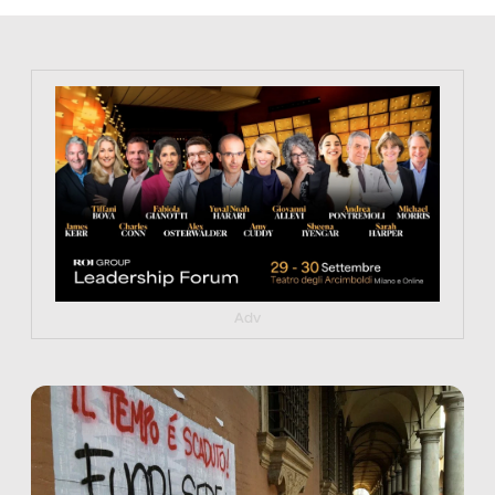
https://tinyurl.com/363fvfm9
Adv