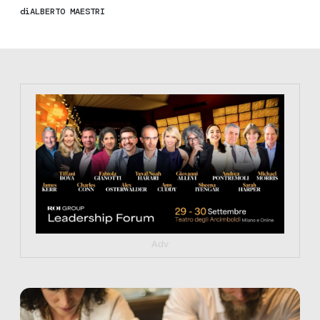
di
ALBERTO MAESTRI
https://tinyurl.com/363fvfm9
Adv