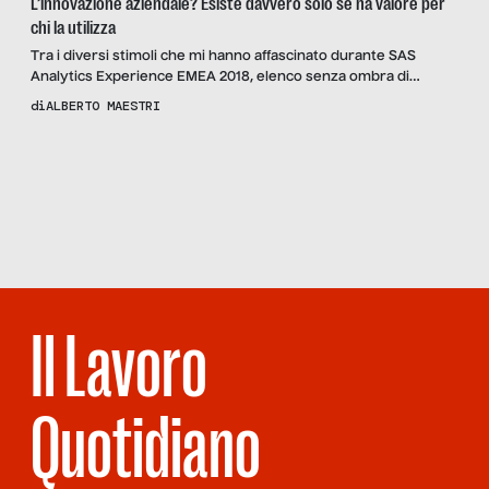
L’innovazione aziendale? Esiste davvero solo se ha valore per
chi la utilizza
Tra i diversi stimoli che mi hanno affascinato durante SAS
Analytics Experience EMEA 2018, elenco senza ombra di
dubbio quelli legati al tema dell’innovazione aziendale condivisi
di
ALBERTO MAESTRI
dal Prof. Roberto Verganti. Docente di leadership e innovation
al Politecnico di Milano, il Prof. Verganti ha saputo guidare la
Scopri
la Rivista
platea lungo un excursus a base di innovazione, significato ed
NUMERO 64 –
[…]
STRANIERO
SARAI TU
Il Lavoro
Quotidiano