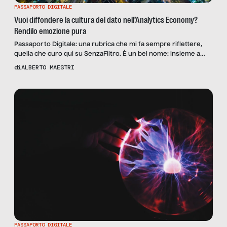
PASSAPORTO DIGITALE
Vuoi diffondere la cultura del dato nell’Analytics Economy?
Rendilo emozione pura
Passaporto Digitale: una rubrica che mi fa sempre riflettere,
quella che curo qui su SenzaFiltro. È un bel nome: insieme a
Stefania, Osvaldo e al resto del team, siamo stati bravi a
di
ALBERTO MAESTRI
sceglierlo :-D. Un nome che può essere letto – e utilizzato – con
profitto da più prospettive. In effetti, del Passaporto Digitale
hanno […]
PASSAPORTO DIGITALE