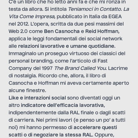
C’è un libro che ho letto anni fa e che mi ronza in
testa da allora. Si intitola
Teniamoci in Contatto. La
Vita Come Impresa
, pubblicato in Italia da EGEA
nel 2012. L’opera, scritta da due pesi massimi del
Web 2.0 come
Ben Casnocha
e
Reid Hoffman
,
applica le leggi fondamentali dei social network
alle
relazioni lavorative e umane quotidiane
.
Immaginalo un proseguo virtuoso dei classici del
personal branding, come l’articolo di Fast
Company del 1997
The Brand Called You
. Lacrime
di nostalgia. Ricordo che, allora, il libro di
Casnocha e Hoffman mi aveva certamente aperto
alcune finestre.
Like e interazioni social
sono diventati oggi un
altro
indicatore dell’efficacia lavorativa
,
indipendentemente dalla RAL finale o dagli scatti
di carriera. Nei primi lavori (e penso un po’ a tutti
noi) mi hanno permesso di
accelerare questi
scatti o di negoziare la stessa RAL
. Oppure,