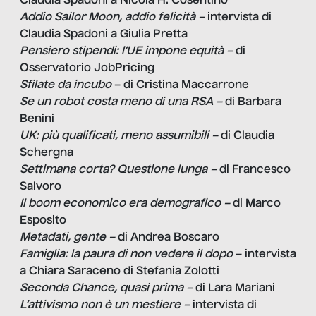
Claudia Spadoni a Nicola H. Cosentino
Addio Sailor Moon, addio felicità –
intervista di
Claudia Spadoni a Giulia Pretta
Pensiero stipendi: l’UE impone equità –
di
Osservatorio JobPricing
Sfilate da incubo
– di Cristina Maccarrone
Se un robot costa meno di una RSA –
di Barbara
Benini
UK: più qualificati, meno assumibili –
di Claudia
Schergna
Settimana corta? Questione lunga –
di Francesco
Salvoro
Il boom economico era demografico –
di Marco
Esposito
Metadati, gente –
di Andrea Boscaro
Famiglia: la paura di non vedere il dopo
– intervista
a Chiara Saraceno di Stefania Zolotti
Seconda Chance, quasi prima –
di Lara Mariani
L’attivismo non è un mestiere –
intervista di