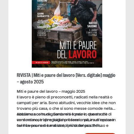
RIVISTA | Miti e paure del lavoro [Vers. digitale] maggio
– agosto 2025
Miti e paure del lavoro – maggio 2025
Il lavoro è pieno di preconcetti, radicati nella realtà o
campati per aria. Sono abitudini, vecchie idee che non
trovano più casa, o che si sono messe comode nella
coscienza comune. Sono miti e paure, che a volte
Abbiamo scelto di guardare a fondo in quanto c’è di
confortano, e altre tolgono il sonno: paura di restare
vero nei nostri pregiudizi professionali, in un’epoca in
fermi e paura di cambiare; il mito del posto fisso e
cui il lavoro non è mai stato più doloroso. Per
quello dell’IA, e tanti altri che, nel bene o nel male,
svegliarci – o per continuare a sognare. Per non