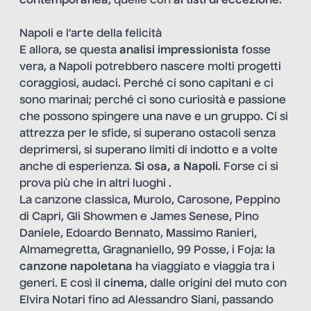
contemporanea
, quelle con
artisti di eccezione
.
Napoli e l’arte della felicità
E allora, se questa
analisi impressionista
fosse
vera, a Napoli potrebbero nascere molti progetti
coraggiosi, audaci. Perché ci sono capitani e ci
sono marinai; perché ci sono curiosità e passione
che possono spingere una nave e un gruppo. Ci si
attrezza per le sfide, si superano ostacoli senza
deprimersi, si superano limiti di indotto e a volte
anche di esperienza.
Si osa, a Napoli
. Forse ci si
prova più che in altri luoghi .
La canzone classica, Murolo, Carosone, Peppino
di Capri, Gli Showmen e James Senese, Pino
Daniele, Edoardo Bennato, Massimo Ranieri,
Almamegretta, Gragnaniello, 99 Posse, i Foja: la
canzone napoletana
ha viaggiato e viaggia tra i
generi. E così il
cinema
, dalle origini del muto con
Elvira Notari fino ad Alessandro Siani, passando