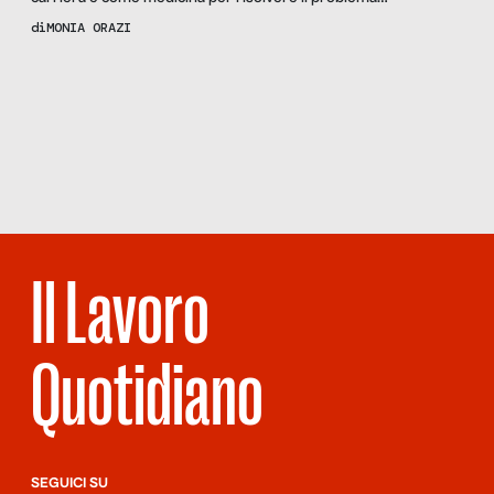
dell’integrazione dei minori, che ogni anno arrivano in Italia, per
di
MONIA ORAZI
ritrovare la luce dopo il buio della povertà e della guerra. È
questo l’oggetto di due innovativi progetti che mettono in
Scopri
la
prima linea il […]
Rivista
NUMERO
70 – VEDI
NAPOLI
Il Lavoro
Quotidiano
SEGUICI SU