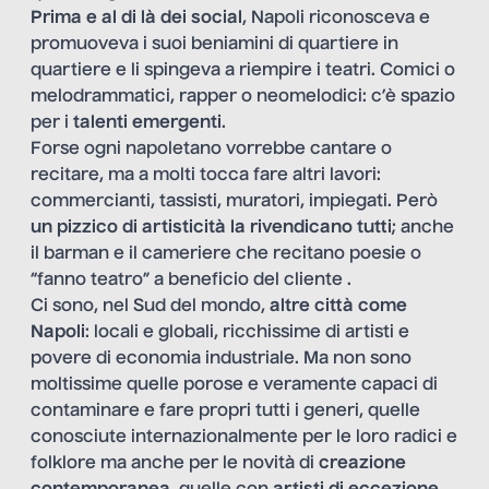
Prima e al di là dei social
, Napoli riconosceva e
promuoveva i suoi beniamini di quartiere in
quartiere e li spingeva a riempire i teatri. Comici o
melodrammatici, rapper o neomelodici: c’è spazio
per i
talenti emergenti
.
Forse ogni napoletano vorrebbe cantare o
recitare, ma a molti tocca fare altri lavori:
commercianti, tassisti, muratori, impiegati. Però
un pizzico di artisticità la rivendicano tutti
; anche
il barman e il cameriere che recitano poesie o
“fanno teatro” a beneficio del cliente .
Ci sono, nel Sud del mondo,
altre città come
Napoli
: locali e globali, ricchissime di artisti e
povere di economia industriale. Ma non sono
moltissime quelle porose e veramente capaci di
contaminare e fare propri tutti i generi, quelle
conosciute internazionalmente per le loro radici e
folklore ma anche per le novità di
creazione