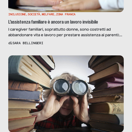
INCLUSIONE
,
SOCIETÀ
,
WELFARE
,
ZONA FRANCA
L’assistenza familiare è ancora un lavoro invisibile
I caregiver familiari, soprattutto donne, sono costretti ad
abbandonare vita e lavoro per prestare assistenza ai parenti:
“Sostegno solo ai disabili. E a noi? Chiediamo reddito, tutele e
di
SARA BELLINGERI
pensione”.