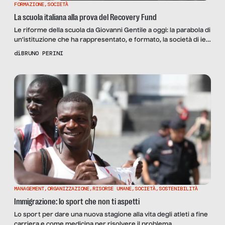
FORMAZIONE
,
SOCIETÀ
La scuola italiana alla prova del Recovery Fund
Le riforme della scuola da Giovanni Gentile a oggi: la parabola di
un’istituzione che ha rappresentato, e formato, la società di ieri
e oggi.
di
BRUNO PERINI
MANAGEMENT
,
ORGANIZZAZIONE
,
RISORSE UMANE
,
SOCIETÀ
,
SOSTENIBILITÀ
Immigrazione: lo sport che non ti aspetti
Lo sport per dare una nuova stagione alla vita degli atleti a fine
carriera e come medicina per risolvere il problema